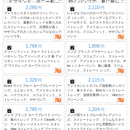
2,280
2,110
円
円
アメリカンスタイルのクリーンフィッ
レトロなブルーのカーブブレードジーン
ト、ブラックのゆったりとしたメンズド
ズ（メンズ）、トレンディなブランド、
レスパンツ。最新のトレンドを取り入れ
トールサイズ、エクストラロングストレ
たストレートレッグで、汎用性が高く、
ートレッグ、アメリカンハイストリート
ややフレアの入ったカジュアルなロング
スタイル、スリムフィット、ややフレア
パンツです。
パンツ
1,768
1,806
円
円
クリーンフィット ブルー ライトニング
メンズ ブラック グラデーション フレア
パターン フレアジーンズ メンズ 春 アメ
ジーンズ、スリムフィット、ストレート
リカン ハイストリート ストレートレッ
レッグ、アメリカン レトロ スタイル、Vi
グ ワイドレッグ カーブドパンツ
be シミター パンツ。春に最適、スリム
フィット、ストレート レッグ。
1,329
2,115
円
円
bcare ライトブルー カーブブレードジー
アメリカンレトロフレア迷彩柄メンズパ
ンズ、ユニセックス、アメリカンスタイ
ンツ、春スタイル、斜めカットストレー
ル、ハイウエスト、スリムフィット、ス
トレッグ、伐採作業用パンツ、Vibeカー
トレートレッグ、ややフレア。
ブジーンズ。
1,780
1,204
円
円
メンズ ブラック カーブブレード ジーン
メンズ用ライトブルーのフレアジーン
ズ、春のトレンド ブランド Cleanfit パン
ズ、ストレートレッグ、スリムなスタイ
ツ、アメリカン ハイストリート スタイ
ル、アメリカンレトロな雰囲気のハイス
ル、Vibe ストレート レッグ ブーツカッ
トリートワイドレッグカーブパンツ