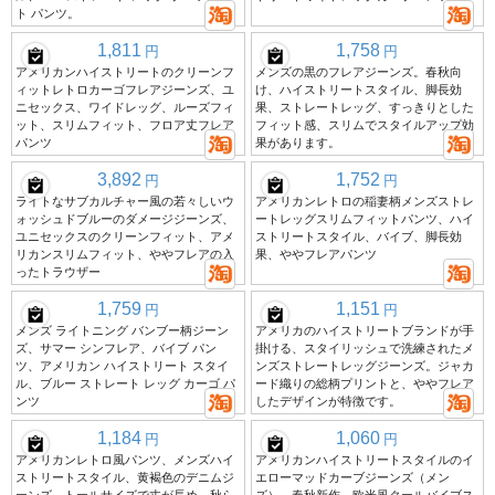
ト パンツ。
1,811
1,758
円
円
アメリカンハイストリートのクリーンフ
メンズの黒のフレアジーンズ。春秋向
ィットレトロカーゴフレアジーンズ、ユ
け、ハイストリートスタイル、脚長効
ニセックス、ワイドレッグ、ルーズフィ
果、ストレートレッグ、すっきりとした
ット、スリムフィット、フロア丈フレア
フィット感、スリムでスタイルアップ効
パンツ
果があります。
3,892
1,752
円
円
ライトなサブカルチャー風の若々しいウ
アメリカンレトロの稲妻柄メンズストレ
ォッシュドブルーのダメージジーンズ、
ートレッグスリムフィットパンツ、ハイ
ユニセックスのクリーンフィット、アメ
ストリートスタイル、バイブ、脚長効
リカンスリムフィット、ややフレアの入
果、ややフレアパンツ
ったトラウザー
1,759
1,151
円
円
メンズ ライトニング バンブー柄ジーン
アメリカのハイストリートブランドが手
ズ、サマー シンフレア、バイブ パン
掛ける、スタイリッシュで洗練されたメ
ツ、アメリカン ハイストリート スタイ
ンズストレートレッグジーンズ。ジャカ
ル、ブルー ストレート レッグ カーゴ パ
ード織りの総柄プリントと、ややフレア
ンツ
したデザインが特徴です。
1,184
1,060
円
円
アメリカンレトロ風パンツ、メンズハイ
アメリカンハイストリートスタイルのイ
ストリートスタイル、黄褐色のデニムジ
エローマッドカーブジーンズ（メン