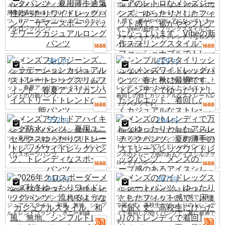
メンズメッシュアイスシルクパンツ、夏
アメリカンストリートウェアのレトロな
用薄手通気性ゆったりワイドレッグパン
メンズジーンズ。ゆったりとしたフィッ
ツ、サマースポーツパッチワークカジュ
ト感で、裾がややフレアになっていま
アルロングパンツ
す。Vibeの新作スプリングスタイルで、
ファッショナブルでトレンディなロング
パンツです。
581
229
円
円
メンズフレアジーンズ、グラデーション
シンプルでスタイリッシュなメンズワイ
カジュアルストレートレッグスリムフィ
ドレッグパンツ。春と秋に最適です。ト
ット、春夏アメリカンハイストリートト
レンディでゆったりとしたシルエット、
レンドの万能パンツ。
着回しの効くカジュアルなストレートレ
ッグパンツです。
552
294
円
円
メンズアウトドアハイキング防水パン
メンズのトレンディで万能なゆったりと
ツ、夏用ユニセックスゆったりストレー
したアスレチックパンツ、夏の薄手のス
トレッグワイドレッグパンツ、トレンデ
トレートレッグワイドレッグパンツ、メ
ィなスポーツパンツ
ンズのドレープ感のあるアイスシルクク
ロップドパンツ
910
367
円
円
2026年クロスボーダーメンズ秋冬ゆった
メンズのワイドレッグストレートパン
りワイドレッグパンツ、流れるようなカ
ツ。ゆったりとしたフィット感で、床ま
ジュアルスタイル、和風、無地、シンプ
で届く丈。高校生にぴったりのトレンデ
ルトレンドブランド、ポニー刺繍
ィで着回しの効くパンツで、夏に最適で
す。