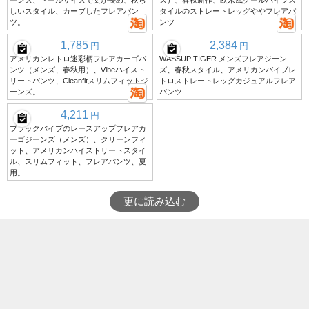
ーンズ、トールサイズで丈が長め、秋ら
ズ）、春秋新作、欧米風クールバイブス
しいスタイル、カーブしたフレアパン
タイルのストレートレッグややフレアパ
ツ。
ンツ
1,785
2,384
円
円
アメリカンレトロ迷彩柄フレアカーゴパ
WASSUP TIGER メンズフレアジーン
ンツ（メンズ、春秋用）、Vibeハイスト
ズ、春秋スタイル、アメリカンバイブレ
リートパンツ、Cleanfitスリムフィットジ
トロストレートレッグカジュアルフレア
ーンズ。
パンツ
4,211
円
ブラックバイブのレースアップフレアカ
ーゴジーンズ（メンズ）、クリーンフィ
ット、アメリカンハイストリートスタイ
ル、スリムフィット、フレアパンツ、夏
用。
更に読み込む