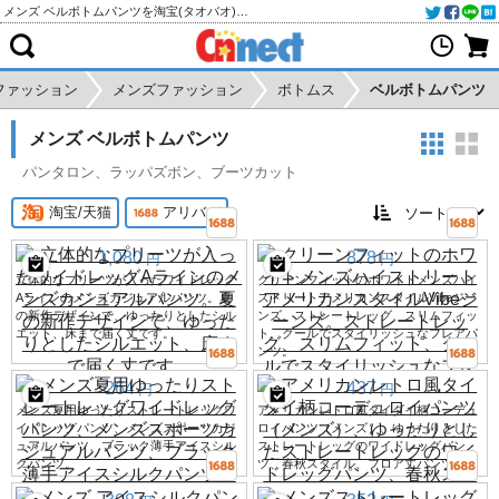
メンズ ベルボトムパンツを淘宝(タオバオ)・天猫・アリババから個人輸入・購入代行
ファッション
メンズファッション
ボトムス
ベルボトムパンツ
メンズ ベルボトムパンツ
パンタロン、ラッパズボン、ブーツカット
淘宝/天猫
アリババ
1,080
878
円
円
立体的なプリーツが入ったワイドレッグ
クリーンフィットのホワイトメンズハイ
Aラインのメンズカジュアルパンツ。夏
ストリートアメリカンスタイルVibeジー
の新作デザインで、ゆったりとしたシル
ンズ。ストレートレッグ、スリムフィッ
エット、床まで届く丈です。
ト、クールでスタイリッシュなフレアパ
ンツ。
264
437
円
円
メンズ夏用ゆったりストレートレッグワ
アメリカンレトロ風タイダイ柄コーデュ
イドレッグパンツ、メンズスポーツカジ
ロイパンツ（メンズ）、ゆったりとした
ュアルパンツ、ブラック薄手アイスシル
ストレートレッグのワイドレッグパン
クパンツ。
ツ、春秋スタイル、フロア丈パンツ。