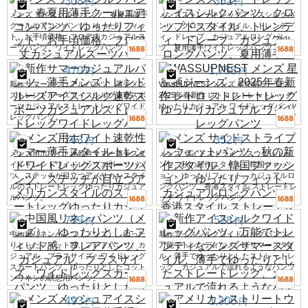
308
352
円
円
メンズ アイスシルクパンツ、春夏用薄手
メンズストレートレッグアイスシルクパ
クールエアコンパンツ、ゆったりフィッ
ンツ、クロップドスタイル、トレンデ
ト、お手頃価格、フロア丈カジュアルス
ィ、ドレープ、カジュアルロングパン
ーツパンツ、ワイドレッグパンツ
ツ、夏用薄手ワイドレッグパンツ
470
1,758
円
円
新作サマーカジュアルパンツ、薄手メン
WASSUPNEST メンズ 星空柄ジーンズ、
ズトレンドルーズアイスシルク速乾スポ
2025年春新作 レトロ ストレートレッグ
ーツカジュアルストレートレッグワイド
ゆったりカジュアル ワイドレッグパンツ
レッグパンツ
763
352
円
円
メンズ用ホワイト速乾性サマー薄手スタ
メンズ サイドストライプ スウェットパ
イルトレンドワイドレッグスポーツパン
ンツ、秋の新作スタイル、韓国ファッシ
ツ、ステッチが目立つアメリカンスタイ
ョン、ゆったりフィット、カジュアルロ
ルのストレートレッグゆったりカジュア
ングパンツ、香港スタイル ストレートレ
ルパンツ。
ッグ ワイドレッグパンツ
789
528
円
円
中国風リネンパンツ（メンズ）、ゆった
新作アイスシルクワイドレッグパンツ、
りとしたフィット感、フレアパンツ、カ
万能でトレンディなメンズサマースタイ
ジュアル、プラスサイズ、ワイドレッグ
ル、薄手でゆったりとしたストレートレ
スカートパンツ、ゆったりとしたコット
ッグ、カジュアルで流れるようなパンツ
ンリネンの瞑想用パンツ。
493
1,306
円
円