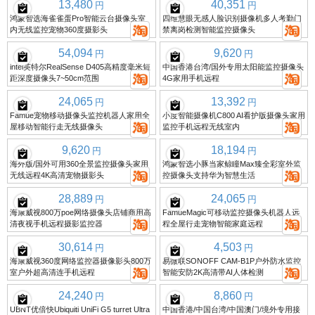
13,480
40,351
円
円
鸿蒙智选海雀雀蛋Pro智能云台摄像头室
四维慧眼无感人脸识别摄像机多人考勤门
内无线监控宠物360度摄影头
禁离岗检测智能监控摄像头
54,094
9,620
円
円
intel英特尔RealSense D405高精度毫米短
中国香港台湾/国外专用太阳能监控摄像头
距深度摄像头7~50cm范围
4G家用手机远程
24,065
13,392
円
円
Famue宠物移动摄像头监控机器人家用全
小度智能摄像机C800 AI看护版摄像头家用
屋移动智能行走无线摄像头
监控手机远程无线室内
9,620
18,194
円
円
海外版/国外可用360全景监控摄像头家用
鸿蒙智选小豚当家鲸瞳Max臻全彩室外监
无线远程4K高清宠物摄影头
控摄像头支持华为智慧生活
28,889
24,065
円
円
海康威视800万poe网络摄像头店铺商用高
FamueMagic可移动监控摄像头机器人远
清夜视手机远程摄影监控器
程全屋行走宠物智能家庭远程
30,614
4,503
円
円
海康威视360度网络监控器摄像影头800万
易微联SONOFF CAM-B1P户外防水监控
室户外超高清连手机远程
智能安防2K高清带AI人体检测
24,240
8,860
円
円
UBNT优倍快Ubiquiti UniFi G5 turret Ultra
中国香港/中国台湾/中国澳门/境外专用接