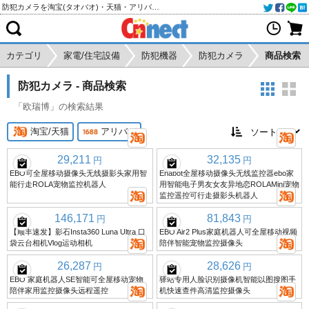
防犯カメラを淘宝(タオバオ)・天猫・アリババから個人輸入・購入代行
カテゴリ
家電/住宅設備
防犯機器
防犯カメラ
商品検索
防犯カメラ - 商品検索
「欧瑞博」の検索結果
淘宝/天猫
アリババ
29,211
32,135
円
円
EBO可全屋移动摄像头无线摄影头家用智
Enabot全屋移动摄像头无线监控器ebo家
能行走ROLA宠物监控机器人
用智能电子男友女友异地恋ROLAMini宠物
监控遥控可行走摄影头机器人
146,171
81,843
円
円
【顺丰速发】影石Insta360 Luna Ultra 口
EBO Air2 Plus家庭机器人可全屋移动视频
袋云台相机Vlog运动相机
陪伴智能宠物监控摄像头
26,287
28,626
円
円
EBO 家庭机器人SE智能可全屋移动宠物
驿站专用人脸识别摄像机智能以图搜图手
陪伴家用监控摄像头远程遥控
机快速查件高清监控摄像头