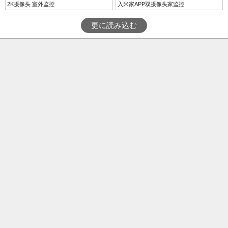
2K摄像头 室外监控
入米家APP双摄像头家监控
更に読み込む