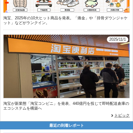
淘宝、2025年の10大ヒット商品を発表。「痛金」や「排骨ダウンジャケ
ット」などがランクイン。
2025/11/1
淘宝が新業態「淘宝コンビニ」を発表、440億円を投じて即時配送倉庫の
エコシステムを構築へ
トピック
最近の到着レポート