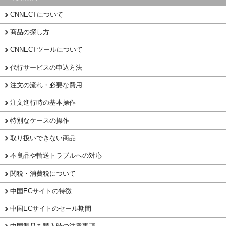
CNNECTについて
商品の探し方
CNNECTツールについて
代行サービスの申込方法
注文の流れ・必要な費用
注文進行時の基本操作
特別なケースの操作
取り扱いできない商品
不良品や輸送トラブルへの対応
関税・消費税について
中国ECサイトの特徴
中国ECサイトのセール期間