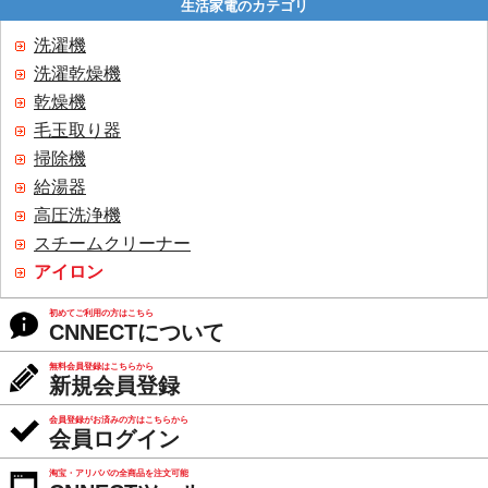
生活家電のカテゴリ
洗濯機
洗濯乾燥機
乾燥機
毛玉取り器
掃除機
給湯器
高圧洗浄機
スチームクリーナー
アイロン
初めてご利用の方はこちら
CNNECTについて
無料会員登録はこちらから
新規会員登録
会員登録がお済みの方はこちらから
会員ログイン
淘宝・アリババの全商品を注文可能