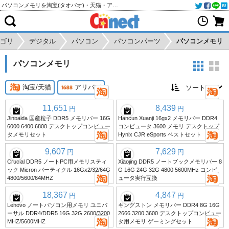
パソコンメモリを淘宝(タオバオ)・天猫・アリババから個人輸入・購入代行
ゴリ
デジタル
パソコン
パソコンパーツ
パソコンメモリ
パソコンメモリ
淘宝/天猫
アリババ
11,651
8,439
円
円
Jinbaida 国産粒子 DDR5 メモリバー 16G
Hancun Xuanji 16gx2 メモリバー DDR4
6000 6400 6800 デスクトップコンピュー
コンピュータ 3600 メモリ デスクトップ
タメモリセット
Hynix CJR eSports ベストセット
9,607
7,629
円
円
Crucial DDR5 ノートPC用メモリスティ
Xiaojing DDR5 ノートブックメモリバー 8
ック Micron パーティクル 16Gx2/32/64G
G 16G 24G 32G 4800 5600MHz コンピ
4800/5600/64MHZ
ュータ実行互換
18,367
4,847
円
円
Lenovo ノートパソコン用メモリ ユニバ
キングストン メモリバー DDR4 8G 16G
ーサル DDR4/DDR5 16G 32G 2600/3200
2666 3200 3600 デスクトップコンピュー
MHZ/5600MHZ
タ用メモリ ゲーミングセット