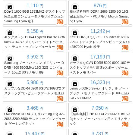
1,110
876
円
円
DDR3 1600 8GB 1333MHZ デスクトップ
新品送料無料 DDR4 2666 3200 8G 16G
完全互換コンピュータメモリオプション
完全互換ノートPCメモリ Micron Samsu
Samsung Hynix粒子
ng Hynix
5,158
11,242
円
円
キングストン DDR4 HyperX Bar 3200/36
Kefu DDR5メモリバー Thunder V16GBx
00/8G/16Gx2 メモリバー ライトバーセ
2 ベストデスクトップコンピュータ 6000
ット デスクトップコンピューター
c28/7200 Hynix 粒子
3,592
17,199
円
円
Samsung ノートパソコン メモリ バー D
カラフルなCVN DDR5 5200 6000 16Gデ
DR5 4800 5600MHz 16G 32G コンピュ
スクトップメモリ高速eスポーツゲーム
ータ 16gx2 実行メモリ 8G
ベストメモリバー
5,986
16,323
円
円
カラフルなDDR4 3200 8GB*2/16GB*2 デ
Lenovo DDR5 Savior オリジナル ノート
スクトップコンピュータゲームメモリバ
ブック メモリ アップグレード 16G 32G
ー
64G 5600MHZ
3,468
7,050
円
円
Owl Whale DDR4 メモリバー 8g 16g 32G
【送料無料】HP DDR4 2666/3200 8/16/3
2666 3200 3600 デスクトップコンピュー
2gセット ノートパソコン用メモリスティ
タ ゲーミングキット
ック
15,447
3,731
円
円