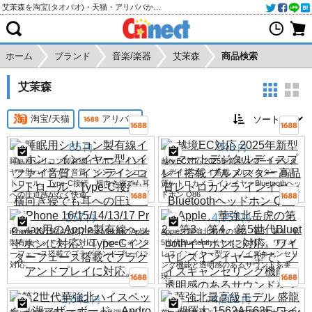
艾茉森を淘宝(タオバオ)・天猫・アリババから個人輸入・購入代行
ホーム
ブランド
音楽/楽器
艾茉森
商品検索
艾茉森
淘宝/天猫
アリババ
85
348
円
円
睡眠用シリコン製有線イヤホン。インイ
越境EC対応 2025年新型スマートデジタ
ヤー型ハイファイ音質、インラインコン
ルディスプレイ搭載 ブルメスター 高品
トロール、Type-C接続、横向き寝でも耳
質レトロカメラ インイヤーBluetoothヘッ
への圧迫感がなく快適。
ドホン Q86
257
4,357
円
円
iPhone 16/15/14/13/17 Pro Max用のApple
Apple、華強北岳虎の第2、第3、第4、第
製有線ヘッドホンに対応。Type-Cインタ
5世代Bluetoothイヤホンに対応。ワイヤ
ーフェース搭載でプラグアンドプレイに
レスインイヤー型で、ノイズキャンセリ
対応。
ング機能と透明感のあるサウンドを実
現。
1,842
4,211
円
円