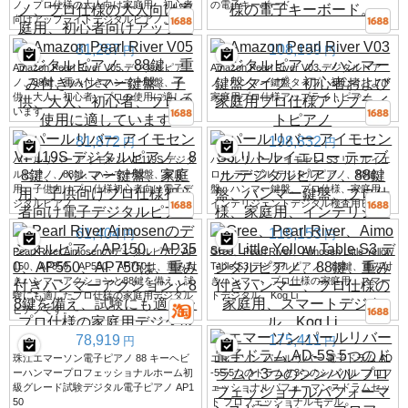
ノ、プロ仕様の大人向け家庭用、初心者
の電子キーボード。
向けアップライトデジタルピアノ。
81,287
108,159
円
円
Amazon Pearl River V05 デジタルピア
Amazon Pearl River V03 デジタルピア
ノ、88鍵、重み付きハンマー鍵盤、子
ノ、ハンマー鍵盤タイプ、初心者および
供、大人、初心者、プロの使用に適して
家庭用プロ仕様アップライトピアノ
います
81,872
198,832
円
円
パールリバー アイモセン VP119S デジタ
パールリバー アイモセン S3 リトルイエ
ルピアノ、88鍵、ハンマー鍵盤、家庭
ロー テーブル デジタルピアノ、88鍵
用、子供向けプロ仕様初心者向け電子デ
盤、ハンマー鍵盤、プロ仕様、家庭用、
ジタルピアノ
インテリジェントデジタル検査用ピアノ
61,404
119,153
円
円
Pearl River AimosenのデジタルピアノAP
Gree、Pearl River、Aimosen Little Yellow
150、AP350、AP550、AP750は、重み付
Table S3 デジタルピアノ、88鍵、重み付
きハンマーアクションと88鍵を備え、試
きハンマー、プロ仕様の家庭用、スマー
験にも適したプロ仕様の家庭用デジタル
トデジタル、Kog Li
ピアノです。
78,919
175,411
円
円
珠江エマーソン電子ピアノ 88 キーヘビ
エマーソン パールリバー 電子ドラム AD
ーハンマープロフェッショナルホーム初
-5S 5つのドラムと3つのシンバル プロフ
級グレード試験デジタル電子ピアノ AP1
ェッショナルパフォーマンスドラムセッ
50
ト プロフェッショナルモデル