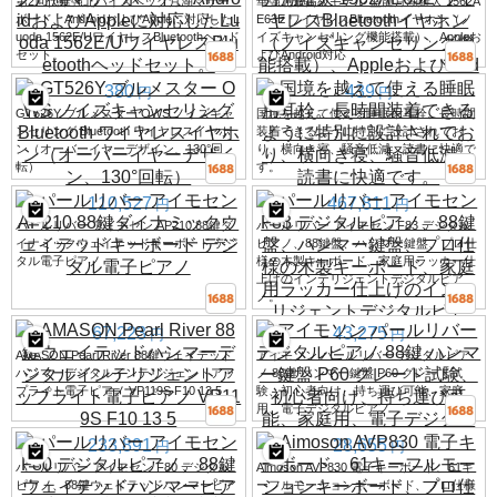
第2世代華強北ハイスペック月湖マザー
華強北最高級モデル 盛龍月湖羅大 1562A
ボード、AndroidおよびAppleに対応したL
E63E ワイヤレスBluetoothイヤホン（ノ
uoda 1562E/UワイヤレスBluetoothヘッド
イズキャンセリング機能搭載）、Appleお
セット。
よびAndroid対応
380
439
円
円
GT526Y ブルメスター OWS ノイズキャ
国境を越えて使える睡眠用耳栓。長時間
ンセリング Bluetooth ワイヤレスイヤホ
装着できるように特別に設計されてお
ン（オーバーイヤーデザイン、130°回
り、横向き寝、騒音低減、読書に快適で
転）
す。
110,527
467,811
円
円
パールリバー アイモセン AP210 88鍵ダ
パールリバー アイモセン F83 デジタル
イナミックウェイテッドキーボード デジ
ピアノ、88鍵盤、ハンマー鍵盤、プロ仕
タル電子ピアノ
様の木製キーボード、家庭用ラッカー仕
上げのインテリジェントデジタルピア
ノ。
67,223
43,275
円
円
AMASON Pearl River 88鍵ウェイテッド
アイモソン パールリバー デジタルピア
ハンマーデジタルインテリジェントアッ
ノ 88鍵 ハンマー鍵盤 P60 グレード試
プライト電子ピアノ VP119S F10 13 5
験、初心者向け、持ち運び可能、家庭
用、電子デジタルピアノ
233,891
28,655
円
円
パールリバー アイモセン F80 デジタル
Aimoson AVP830 電子キーボード、61キ
ピアノ、88鍵ウェイテッドハンマーピア
ーフルモーションキーボード、プロ仕様