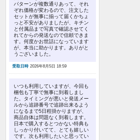
パターンが複数通りあって、それ
ぞれ価格が変わるので、注文した
セットが無事に揃って届くかちょ
っと不安がありましたが、キチン
と付属品まで写真で確認させてく
れてからの発送なので信頼できま
す。何度かお世話になっています
が、本当に助かります。ありがと
うございました。
受取日時
2026年8月5日 18:59
いつも利用していますが、今回も
梱包も丁寧で無事に到着しまし
た。タイミングが悪いと発送メー
ルから追跡番号で追跡出来るよう
になるまで5日程掛かりますが、
商品自体は問題なく到着します。
日本で購入するとつかない特典も
しっかり付いてて、とても嬉しい
です。次も利用したいと思ってい