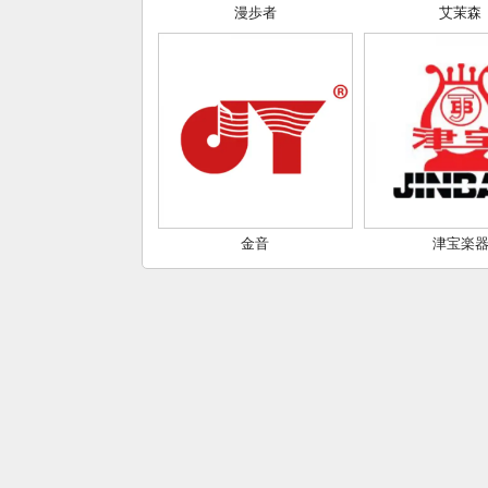
漫歩者
艾茉森
金音
津宝楽