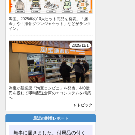
淘宝、2025年の10大ヒット商品を発表。「痛
金」や「排骨ダウンジャケット」などがランク
イン。
2025/11/1
淘宝が新業態「淘宝コンビニ」を発表、440億
円を投じて即時配送倉庫のエコシステムを構築
へ
トピック
最近の到着レポート
無事に届きました。付属品の付く