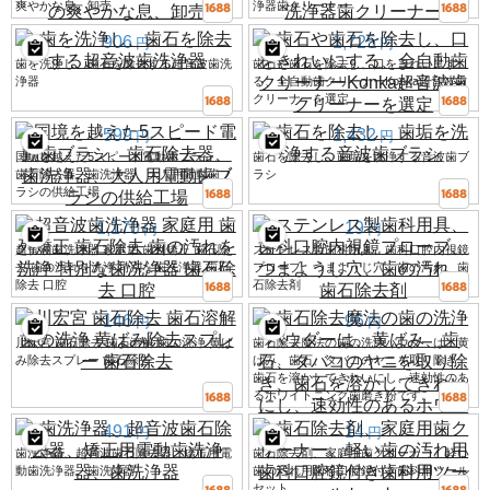
爽やかな息、卸売
浄器歯クリーナー
906
1,725
円
円
歯を洗浄し、歯石を除去する超音波歯洗
歯石や歯石を除去し、口をきれいにす
浄器
る、全自動歯クリーナーKonka超音波歯
クリーナーを選定
599
1,432
円
円
国境を越えた5スピード電動歯ブラシ、
歯石を除去し、歯垢を洗浄する音波歯ブ
歯石除去器、歯洗浄器、大人用電動歯ブ
ラシ
ラシの供給工場
1,170
19
円
円
超音波歯洗浄器 家庭用 歯列矯正 歯石除
ステンレス製歯科用具、歯科口腔内視鏡
去 歯の汚れを洗浄 特別な歯洗浄器 歯石
プローブ、つまようじ穴、歯の汚れ、歯
除去 口腔
石除去剤
146
96
円
円
川宏宮 歯石除去 歯石溶解 歯の洗浄 黄ば
歯石除去魔法の歯の洗浄パウダーは、黄
み除去スプレー 歯石除去
ばみ、歯石、タバコのヤニを取り除き、
歯石を溶かしてきれいにし、速効性のあ
るホワイトニング歯磨き粉です。
491
14
円
円
歯洗浄器、超音波歯石除去器、矯正用電
歯石除去剤、家庭用歯クリーナー、軽い
動歯洗浄器、歯洗浄器
歯の汚れ用歯科口腔鏡付き歯科用ツール
セット