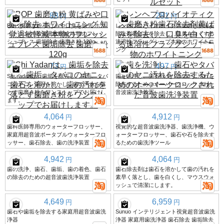
88
281
円
円
BOP 歯磨き粉 黄ばみや口臭を除去 ホワ
レンヘプロバイオティクス歯磨き粉歯石
イトニング 知覚過敏軽減 本物のフレッ
除去剤黄ばみを除去し、口臭を白くする
シュブレス 歯垢除去 歯磨き粉 120g
速溶性フラッグシップ本物のホワイトニ
ング
73
497
円
円
Shi Yadanは、歯垢を除去し、歯垢、タバ
歯を洗浄し、歯石やタバコのヤニ汚れを
コのヤニ、歯石を溶かし、歯の汚れを落
除去するためのオーバークロックされた
とす歯磨き粉をワンストップでお届けし
音波歯洗浄装置
ます。
4,064
4,912
円
円
歯科医師専用のウォーターフロッサー、
視覚的な超音波歯洗浄器、歯洗浄機、ウ
家庭用超音波ポータブルウォーターフロ
ォーターフロッサー、歯石や石を除去す
ッサー、歯石除去、歯の洗浄装置
るための歯洗浄ツール
4,942
4,064
円
円
歯の洗浄、歯石、歯垢、歯の着色、歯石
歯石除去剤は歯石を溶かして歯の汚れを
の除去のための超音波歯洗浄装置
素早く落とし、歯を白くし、マウスウォ
ッシュで清潔にします。
4,649
6,959
円
円
歯石や歯垢を除去する家庭用超音波歯洗
Sunuo インテリジェント視覚超音波歯洗
浄器
浄器 家庭用歯洗浄器 歯石除去 歯垢除去