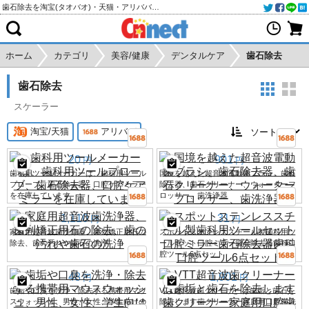
歯石除去を淘宝(タオバオ)・天猫・アリババから個人輸入・購入代行
ホーム
カテゴリ
美容/健康
デンタルケア
歯石除去
歯石除去
スケーラー
淘宝/天猫
アリババ
20
901
円
円
歯科用ツールメーカーは、歯科用ツール
国境を越えた超音波電動歯ブラシ、歯石
プローブ、歯石除去器、口腔ケアミラー
除去器、歯石クリーナー、ウォーターフ
を在庫しています
ロッサー、歯洗浄器
1,110
31
円
円
家庭用超音波歯洗浄器、歯列矯正用石の
スポットステンレススチール製歯科用ツ
除去、歯の汚れや歯石の洗浄
ールセット口腔ミラー歯石除去器歯科口
腔ツール6点セット
48
1,901
円
円
歯垢や口臭を洗浄・除去する携帯用マウ
VTT超音波歯クリーナーは歯垢と歯石を
スウォッシュ、男性、女性、学生向けの
除去します歯クリーナー家庭用口腔歯洗