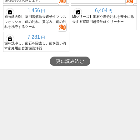
歯石器具を洗浄します。
1,456
6,404
円
円
歯石除去剤、薬用溶解除去速効性マウス
Miシリーズ】歯石や着色汚れを安全に除
ウォッシュ、歯の汚れ、黄ばみ、歯の汚
去する家庭用超音波歯クリーナー
れを洗浄するツール
7,281
円
歯を洗浄し、歯石を除去し、歯を洗い流
す家庭用超音波歯洗浄器
更に読み込む