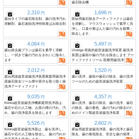
歯石除去機
2,310
1,696
円
円
薬用タイプの歯石除去剤、歯の洗浄汚れ
医療用歯石除去アーティファクトは歯石
溶解剤、歯石速効洗浄特殊黄ばみ除去剤
を溶解し、マウスウォッシュで素早く洗
浄し、口臭や黄ばんだ歯の汚れを殺菌・
除去します。
4,064
5,497
円
円
歯石除去歯ブラシは歯石を素早く溶解
Uvanga 視覚的超音波歯洗浄装置 歯洗浄
し、一拭きで歯の汚れをきれいに除去し
装置は歯垢や歯の汚れを除去します アー
ます
ティファクトツール 医療用歯洗浄装置
2,012
1,520
円
円
超高周波超音波歯洗浄装置家庭用歯洗浄
歯の洗浄、歯垢や歯石の除去、歯の洗浄
器歯石除去ツール煙や茶渋を取り除く歯
ツールのための超音波歯洗浄装置
洗浄アーティファクト
9,035
4,357
円
円
Konka超音波歯洗浄機家庭用洗浄器は、
歯の洗浄、歯石の除去、歯の洗浄、歯石
歯石や石の人工物、お茶の煙の汚れ、汚
の除去、歯の着色、歯の汚れの除去のた
れ、歯の洗浄器具を除去します
めのドイツ製超音波歯洗浄装置
5,526
2,602
円
円
Konka超音波歯洗浄器は、歯を洗浄し、
家庭用超音波歯洗浄器、歯の洗浄と歯石
歯石や石の人工物を除去し、歯の汚れや
除去、歯の着色除去、安全な歯の保護