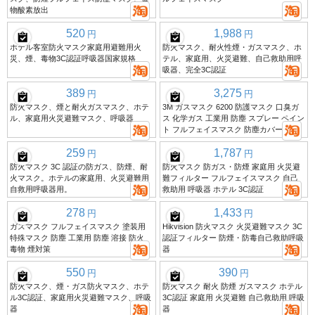
物酸素放出
520
1,988
円
円
ホテル客室防火マスク家庭用避難用火
防火マスク、耐火性煙・ガスマスク、ホ
災、煙、毒物3C認証呼吸器国家規格
テル、家庭用、火災避難、自己救助用呼
吸器、完全3C認証
389
3,275
円
円
防火マスク、煙と耐火ガスマスク、ホテ
3M ガスマスク 6200 防護マスク 口臭ガ
ル、家庭用火災避難マスク、呼吸器
ス 化学ガス 工業用 防塵 スプレー ペイン
ト フルフェイスマスク 防塵カバー
259
1,787
円
円
防火マスク 3C 認証の防ガス、防煙、耐
防火マスク 防ガス・防煙 家庭用 火災避
火マスク。ホテルの家庭用、火災避難用
難フィルター フルフェイスマスク 自己
自救用呼吸器用。
救助用 呼吸器 ホテル 3C認証
278
1,433
円
円
ガスマスク フルフェイスマスク 塗装用
Hikvision 防火マスク 火災避難マスク 3C
特殊マスク 防塵 工業用 防塵 溶接 防火
認証フィルター 防煙・防毒自己救助呼吸
毒物 煙対策
器
550
390
円
円
防火マスク、煙・ガス防火マスク、ホテ
防火マスク 耐火 防煙 ガスマスク ホテル
ル3C認証、家庭用火災避難マスク、呼吸
3C認証 家庭用 火災避難 自己救助用 呼吸
器
器