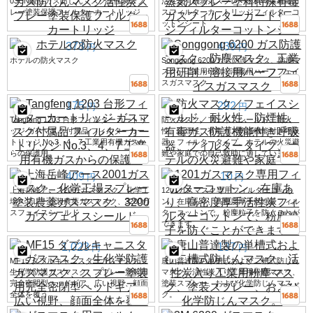
03CN酸性ガス防じんマスク活性炭スプ
活性炭有機蒸気スプレー塗料特殊有毒ガ
レー塗装保護フィルターカートリッジ
スフィルターカートリッジフィルターコ
ットンシート
373
439
円
円
ホテルの防火マスク
Songgong 6200 ガス防護マスク、防塵マ
スク、工業用研削・溶接用ハーフフェイ
スガスマスク
175
292
円
円
Tangfeng 1203 台形フィルターカートリ
防火マスク／フェイスシールド、耐火
ッジ ガスマスク付属品 フィルターカー
性、防煙性、有毒ガス防護機能付き呼吸
トリッジ No.3、4、7 工業用有機ガスか
器、フィルタータイプ、ホテルの火災避
らの保護用
難や家庭での自己救助に適しています。
409
10
円
円
上海岳峰アース2001ガスマスク、化学工
1201ガスマスク専用フィルターコット
場スプレー塗装農薬ガスマスク、3200ガ
ン、在庫あり、高密度厚手活性炭フィル
スフェイスシールド
ターコットンで、粉塵粒子を防ぐことが
できます。
1,023
137
円
円
MF15 ダブルキャニスターガスマスク、
唐山普達製の単槽式および二槽式防じん
生化学防護ガスマスク、スプレー塗装用
マスク、活性炭入り工業用粉塵マスク、
完全密閉型ヘッドギア、広い視野、顔面
塗装スプレー、および化学防じんマス
全体を覆う
ク。