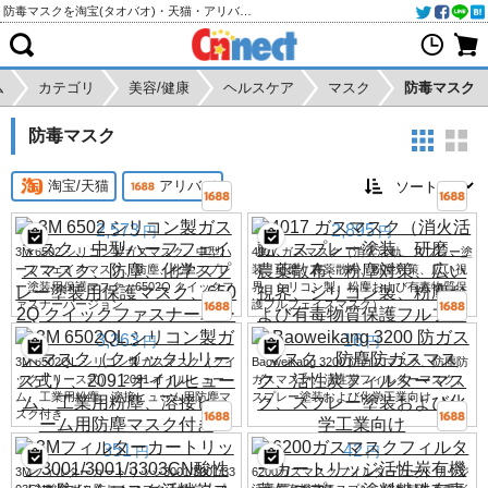
防毒マスクを淘宝(タオバオ)・天猫・アリババから個人輸入・購入代行
ム
カテゴリ
美容/健康
ヘルスケア
マスク
防毒マスク
防毒マスク
淘宝/天猫
アリババ
2,573
2,895
円
円
3M 6502 シリコン製ガスマスク、中型ハ
4017 ガスマスク（消火活動、スプレー塗
ーフフェイスマスク、防塵、化学スプレ
装、研磨、農薬散布、粉塵対策、広い視
ー塗装用保護マスク、6502Q クイックフ
界、シリコン製、粉塵および有毒物質保
ァスナーバージョン
護フルフェイスマスク）
3,363
16
円
円
3M 6502QL シリコン製ガスマスク（クイ
Baoweikang 3200 防ガスマスク、防塵防
ックリリース式）、2091 オイルヒュー
ガスマスク、活性炭フィルターマスク、
ム、工業用粉塵、溶接ヒューム用防塵マ
スプレー塗装および化学工業向け
スク付き
351
42
円
円
3Mフィルターカートリッジ3001/3001/33
6200ガスマスクフィルターカートリッジ