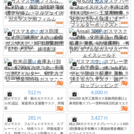
73
1,316
円
円
ガスマスク用フィルム、飛沫防止・傷防
3M 6200 ガスマスク ハーフフェイスマス
止PE静電保護フィルム、フルフェイスガ
ク 本体は塗料スプレー、工業用粉塵、化
スマスク用フィルム。
学ガスから保護します。フィルターボッ
クスとフィルターコットン付き。
1,637
453
円
円
ガスマスク、ガス防護、生化学訓練用マ
Ansali 308P ガスマスク（塗料、化学薬
スク、全面ガスマスク、MF11B緊急用87
品、農薬の噴霧、臭気への曝露用） - KN
型マスク、越境配送。
95 ダブル缶ガスマスク/フェイスシール
ド
234
731
円
円
欧米品質、在庫あり卸売、6200ガスマス
ガスマスク、スプレー塗料、化学農薬、
ク、有毒ガスフィルター、化学スプレー
ホルムアルデヒド除去、研磨、装飾、洗
塗装用特殊ガスマスク
えるガスマスク、越境ドロップシッピン
グ
512
4,000
円
円
防火マスク、煙・耐火ガスマスク、ホテ
3m6200 化学工業用ガス装飾用防塵口と
ル3C認証、家庭用火災避難マスク、呼吸
鼻用防毒スプレー塗料特殊活性炭マスク
器
281
3,427
円
円
ガスマスク、フルフェイスマスク、スプ
純正3Mガスマスクスプレーペイント620
レーペイント、特殊マスク、呼吸保護マ
0防塵毒化学有機ガス農薬粉塵多機能フ
スク、防煙フルフェイス防塵マスク、毒
ルフェイスマスク