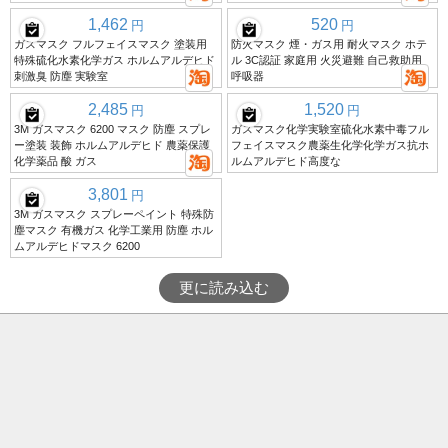
1,462
520
円
円
ガスマスク フルフェイスマスク 塗装用
防火マスク 煙・ガス用 耐火マスク ホテ
特殊硫化水素化学ガス ホルムアルデヒド
ル 3C認証 家庭用 火災避難 自己救助用
刺激臭 防塵 実験室
呼吸器
2,485
1,520
円
円
3M ガスマスク 6200 マスク 防塵 スプレ
ガスマスク化学実験室硫化水素中毒フル
ー塗装 装飾 ホルムアルデヒド 農薬保護
フェイスマスク農薬生化学化学ガス抗ホ
化学薬品 酸 ガス
ルムアルデヒド高度な
3,801
円
3M ガスマスク スプレーペイント 特殊防
塵マスク 有機ガス 化学工業用 防塵 ホル
ムアルデヒドマスク 6200
更に読み込む