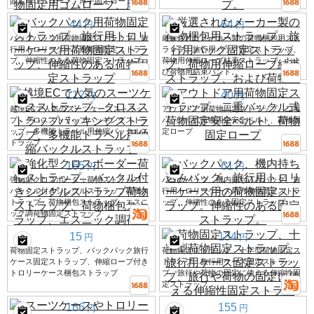
固定用ゴムロープ、厚手固定ロープ
44
64
円
円
バックパック用荷物固定ストラップ、旅
厳選されたメーカー製の荷物梱包用スト
行用トロリーケース用荷物固定ストラッ
ラップ、旅行用バッグ固定ストラップ、
プ、伸縮性のある荷物固定ストラップ
荷物用伸縮ロープ結束ストラップ、およ
び荷物用結束バンド。
112
40
円
円
越境ECで人気のスーツケースストラッ
アウトドア用荷物固定ストラップ、二重
プ、クロスストラップパッキングストラ
バックル式荷物固定安全ベルト、荷物固
ップ、多機能トラベル用伸縮バックルス
定ロープ
トラップ
165
61
円
円
強化型クロスボーダー荷物ストラップ、
バックパック、機内持ち込みバッグ、旅
バックル付きシングルストラップ荷物ス
行用トロリーケース用の荷物固定ストラ
トラップ、荷物梱包ストラップ、エスニ
ップ。伸縮性のある固定ストラップ。
ック調荷物固定ストラップ
15
134
円
円
荷物固定ストラップ、バックパック旅行
荷物固定ストラップ、十字型荷物固定ス
ケース固定ストラップ、伸縮ロープ付き
トラップ、旅行用ケース固定ストラッ
トロリーケース梱包ストラップ
プ、旅行や荷物の固定に使える伸縮性固
定ストラップ。
166
155
円
円