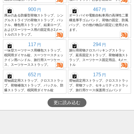
900
467
円
円
厚みのある防爆型荷物ストラップ、シン
オートバイや電動自転車用の高弾性二重
グルストライプの荷物ストラップ、バッ
構造厚手ゴムバンド。荷物の固定、防風
クル、梱包用ストラップ、結束ロープ、
バッグ、その他の物品の固定に使用され
およびスーツケース用の固定長さ2メー
ます。
トルのストラップ。
117
294
円
円
一体型スーツケース用梱包ストラップ、
旅行用荷物クロスパッキングストラッ
税関用ダイヤル錠、スーツケースチェッ
プ、延長固定ストラップ、荷物補強スト
クイン用ハンドル、旅行用スーツケー
ラップ、スーツケース固定用品、4メー
ス、スーツケースストラップ。
トル
652
175
円
円
荷物固定用ストラップ、クロスストラッ
荷物固定用ストラップ、クロスストラッ
プ、荷物補強ストラップ、バックル、防
プ、荷物フック、セキュリティストラッ
爆ストラップ、税関用ダイヤル錠
プ、旅行用ケース保護用ゴムバンド
更に読み込む