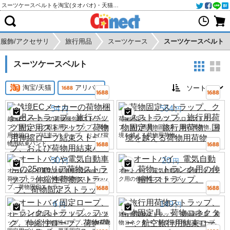
スーツケースベルトを淘宝(タオバオ)・天猫・アリババから個人輸入・購入代行
服飾/アクセサリ
旅行用品
スーツケース
スーツケースベルト
スーツケースベルト
淘宝/天猫
アリババ
54
564
円
円
越境ECメーカーの荷物梱包用ストラッ
荷物固定ストラップ、クロスストラッ
プ、旅行バッグ固定用ストラップ、荷物
プ、旅行用荷物固定具、旅行用荷物、国
用伸縮ロープ結束ストラップ、および荷
境を越える荷物用荷物。
物用結束バンド。
50
20
円
円
オートバイや電気自動車用の25mmリア
オートバイ、電気自動車、荷物、トラン
荷物ストラップ、伸縮性荷物ストラッ
ク用の伸縮性ストラップ。
プ、荷物固定ストラップ
6
149
円
円
オートバイ固定ロープ、トランクストラ
旅行用荷物ストラップ、荷物固定具、荷
ップ、フック、伸縮性ロープ、荷物/荷物
物コネクター、航空旅行用結束ロープ。