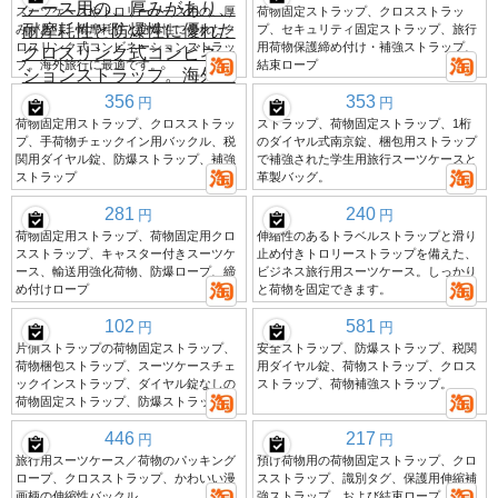
スーツケースやトロリーケース用の、厚
荷物固定ストラップ、クロスストラッ
みがあり、耐摩耗性と防爆性に優れたク
プ、セキュリティ固定ストラップ、旅行
ロスリンク式コンビネーションストラッ
用荷物保護締め付け・補強ストラップ、
プ。海外旅行に最適です。
結束ロープ
356
353
円
円
荷物固定用ストラップ、クロスストラッ
ストラップ、荷物固定ストラップ、1桁
プ、手荷物チェックイン用バックル、税
のダイヤル式南京錠、梱包用ストラップ
関用ダイヤル錠、防爆ストラップ、補強
で補強された学生用旅行スーツケースと
ストラップ
革製バッグ。
281
240
円
円
荷物固定用ストラップ、荷物固定用クロ
伸縮性のあるトラベルストラップと滑り
スストラップ、キャスター付きスーツケ
止め付きトロリーストラップを備えた、
ース、輸送用強化荷物、防爆ロープ、締
ビジネス旅行用スーツケース。しっかり
め付けロープ
と荷物を固定できます。
102
581
円
円
片側ストラップの荷物固定ストラップ、
安全ストラップ、防爆ストラップ、税関
荷物梱包ストラップ、スーツケースチェ
用ダイヤル錠、荷物ストラップ、クロス
ックインストラップ、ダイヤル錠なしの
ストラップ、荷物補強ストラップ。
荷物固定ストラップ、防爆ストラップ
446
217
円
円
旅行用スーツケース／荷物のパッキング
預け荷物用の荷物固定ストラップ、クロ
ロープ、クロスストラップ、かわいい漫
スストラップ、識別タグ、保護用伸縮補
画柄の伸縮性バックル
強ストラップ、および結束ロープ。