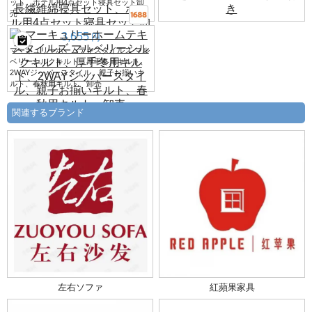
ット、ホテル用4点セット寝具セット卸
売
3,655
円
マーキュリーホームテキスタイルズ マル
ベリーシルクキルト、厚手冬用キルト、
2WAYジッパースタイル、親子お揃いキ
ルト、春秋用キルト、卸売
関連するブランド
左右ソファ
紅蘋果家具