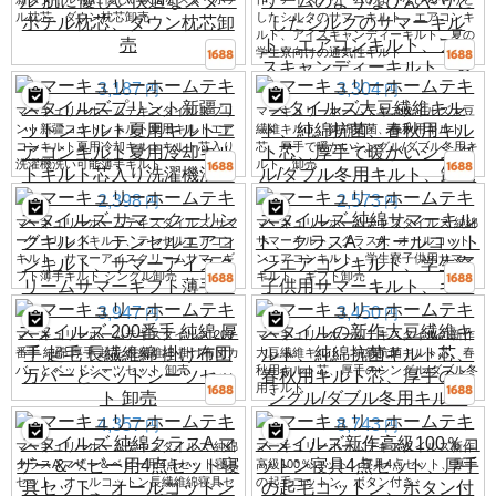
ル枕芯、ダウン枕芯卸売
したシルクのサマーキルト、エアコンキ
ルト、アイスキャンディーキルト、夏の
学生寮向けの通気性キルト
3,187
3,304
円
円
マーキュリーホームテキスタイルズプリ
マーキュリーホームテキスタイルズ大豆
ント新疆コットンキルト夏用キルトエア
繊維キルト、純綿抗菌、春秋用キルト
コンキルト夏用冷却キルトキルト芯入り
芯、厚手で暖かいシングル/ダブル冬用キ
洗濯機洗い可能薄手キルト
ルト、卸売
2,398
2,573
円
円
マーキュリーホームテキスタイルズ サマ
マーキュリーホームテキスタイルズ 純綿
ークーリングキルト、テンセルエアコン
サマーキルト、クラスA、オールコット
キルト、サマーアイスクリームサマーギ
ンエアコンキルト、学生寮子供用サマー
フト薄手キルト シングル卸売
キルト、ギフト卸売
3,947
3,450
円
円
マーキュリーホームテキスタイルズ 200
マーキュリーホームテキスタイルの新作
番手 純綿 厚手 起毛 長繊維綿 掛け布団カ
大豆繊維キルト、純綿抗菌キルト芯、春
バーとベッドシーツセット 卸売
秋用キルト芯、厚手のシングル/ダブル冬
用キルト
4,357
8,743
円
円
マーキュリーホームテキスタイルズ 純綿
マーキュリーホームテキスタイルズ新作
クラスA マザー＆ベビー用4点セット寝具
高級100％コットン寝具4点セット、厚手
セット、オールコットン長繊維綿寝具セ
の起毛コットン、ボタン付き