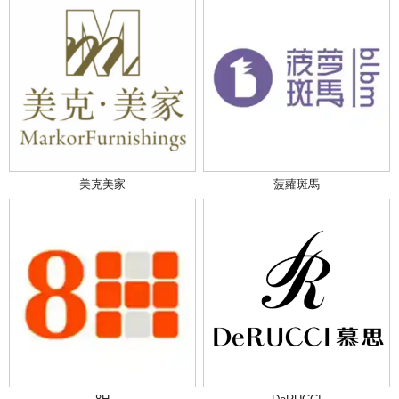
美克美家
菠蘿斑馬