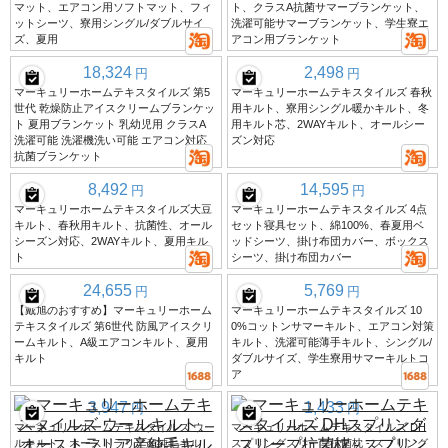
マット、エアコン用ソフトマット、フィ
ト、クラスA抗菌サマーブランケット、
ットシーツ、寮用シングル/ダブルサイ
洗濯可能サマーブランケット、学生寮エ
ズ、夏用
アコン用ブランケット
18,324
2,498
円
円
マーキュリーホームテキスタイルズ 第5
マーキュリーホームテキスタイルズ 春秋
世代 乾燥防止アイスクリームブランケッ
用キルト、寮用シングル暖かキルト、冬
ト 夏用ブランケット 乳幼児用 クラスA
用キルト芯、2WAYキルト、オールシー
洗濯可能 洗濯機洗い可能 エアコン対応
ズン対応
抗菌ブランケット
8,492
14,595
円
円
マーキュリーホームテキスタイルズ大豆
マーキュリーホームテキスタイルズ 4点
キルト、春秋用キルト、抗菌性、オール
セット寝具セット、綿100%、春夏用ベ
シーズン対応、2WAYキルト、夏用キル
ッドシーツ、掛け布団カバー、ボックス
ト
シーツ、掛け布団カバー
24,655
5,769
円
円
【戴旭のおすすめ】マーキュリーホーム
マーキュリーホームテキスタイルズ 10
テキスタイルズ 第6世代 防風アイスクリ
0%コットンサマーキルト、エアコン対策
ームキルト、A級エアコンキルト、夏用
キルト、洗濯可能薄手キルト、シングル/
キルト
ダブルサイズ、学生寮用サマーキルトコ
ア
3,947
1,433
円
円
マーキュリーホームテキスタイルズ ウー
マーキュリーホームテキスタイルズ DH
ルキルト、オーストラリア産純毛キル
スプリングスリープ抗菌枕 - スプリング