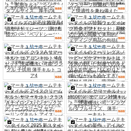
ト、冬用キルト、シングル/ダブルサイ
スリープ抗菌枕 - 抗菌性と快適性を兼ね
ズ、厚手の暖かい春/秋用キルト芯
備えた枕
5,526
3,450
円
円
マーキュリーホームテキスタイルズの起
マーキュリーホームテキスタイルズ特製
毛抗菌寝具4点セット（シーツ、掛け布
ウェディング持参ギフトセット：花嫁の
団カバー、ベッドシーツ）
ための高級で実用的なウェディング用品
の包括的なコレクション
1,813
5,526
円
円
マーキュリーホームテキスタイルズ クラ
マーキュリーホームテキスタイルのクー
スA サマーキルト エアコンキルト 4点セ
リングスノービーズサマーキルトは、冷
ット 洗濯機洗い可能 シングル 子供用 薄
房の効いた部屋での冷え込みを防ぎ、ひ
手キルト コア4
んやりとしていながらも冷たすぎない感
触を提供し、吸湿性、通気性に優れ、洗
濯機で洗うことができます。
3,070
2,602
円
円
マーキュリーホームテキスタイルズ アイ
マーキュリーホームテキスタイルズ サマ
スクリームキルト サマーキルト クラスA
ーキルト、綿100%、エアコン対策キル
ナイロンスパンデックス ディープスリー
ト、洗濯機洗い可、シングル/ダブルサイ
プ サマークーリングキルト アイスシル
ズ、薄手サマーキルト
ク シングル/ダブル エアコンキルト
1,725
2,047
円
円
マーキュリーホームテキスタイルズ 2025
マーキュリーホームテキスタイルの新
新スタイル 肌に優しい快適なスターホテ
作、アイスクリームのようなひんやりと