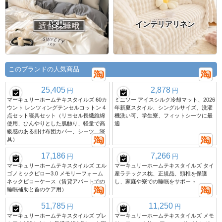
寝具
インテリアリネン
このブランドの人気商品
25,405
2,878
円
円
マーキュリーホームテキスタイルズ 60カ
ミニソー アイスシルク冷却マット、2026
ウント レンツィングテンセルコットン 4
年新夏スタイル、シングルサイズ、洗濯
点セット寝具セット（リヨセル長繊維綿
機洗い可、学生寮、フィットシーツに最
使用、ひんやりとした肌触り、軽量で高
適
級感のある掛け布団カバー、シーツ、寝
具）
17,186
7,266
円
円
マーキュリーホームテキスタイルズ エル
マーキュリーホームテキスタイルズ タイ
ゴノミックピロー3.0 メモリーフォーム
産ラテックス枕、正規品、頸椎を保護
ネックピローケース（賃貸アパートでの
し、家庭や寮での睡眠をサポート
睡眠補助と首のケア用）
51,785
11,250
円
円
マーキュリーホームテキスタイルズ プレ
マーキュリーホームテキスタイルズ メモ