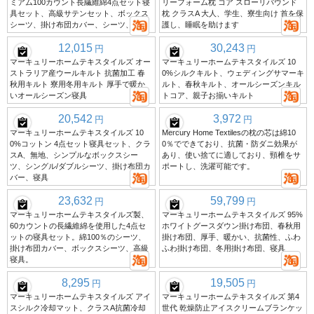
ミアム100カウント長繊維綿4点セット寝
リーフォーム枕 コア スローリバウンド
具セット、高級サテンセット、ボックス
枕 クラスA 大人、学生、寮生向け 首を保
シーツ、掛け布団カバー、シーツ、寝具
護し、睡眠を助けます
12,015
30,243
円
円
マーキュリーホームテキスタイルズ オー
マーキュリーホームテキスタイルズ 10
ストラリア産ウールキルト 抗菌加工 春
0%シルクキルト、ウェディングサマーキ
秋用キルト 寮用冬用キルト 厚手で暖か
ルト、春秋キルト、オールシーズンキル
いオールシーズン寝具
トコア、親子お揃いキルト
20,542
3,972
円
円
マーキュリーホームテキスタイルズ 10
Mercury Home Textilesの枕の芯は綿10
0%コットン 4点セット寝具セット、クラ
0％でできており、抗菌・防ダニ効果が
スA、無地、シンプルなボックスシー
あり、使い捨てに適しており、頸椎をサ
ツ、シングル/ダブルシーツ、掛け布団カ
ポートし、洗濯可能です。
バー、寝具
23,632
59,799
円
円
マーキュリーホームテキスタイルズ製、
マーキュリーホームテキスタイルズ 95%
60カウントの長繊維綿を使用した4点セ
ホワイトグースダウン掛け布団、春秋用
ットの寝具セット。綿100％のシーツ、
掛け布団、厚手、暖かい、抗菌性、ふわ
掛け布団カバー、ボックスシーツ、高級
ふわ掛け布団、冬用掛け布団、寝具
寝具。
8,295
19,505
円
円
マーキュリーホームテキスタイルズ アイ
マーキュリーホームテキスタイルズ 第4
スシルク冷却マット、クラスA抗菌冷却
世代 乾燥防止アイスクリームブランケッ