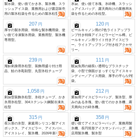
製氷袋、使い捨てかき氷、製氷機、スラ
氷袋、使い捨て氷塊、氷砕機、スラッシ
ッシュアイス袋、業務用および露店販売
ュアイスバッグ、露天商向けの業務用氷
用の製氷柱袋を作るための製氷柱型。
袋を作るための氷柱型。
207
120
円
円
厚手の製氷用袋、特殊な製氷機用袋、使
ビールキャノン用の7色ライトアップラ
い捨て冷凍製氷用袋、業務用型、製氷機
ンプ付き特殊アイスピラービール樽。ビ
専用型。
ールキャノン用ライト付きアイスピラ
ー。ライトアップランプ付き柱アクセサ
リー。
239
111
円
円
海鮮刺身用氷柱型、装飾用盛り付け用
観賞魚用の細長い透明なプラスチック
品、鮭の氷彫刻型、丸型氷柱チューブ
袋、小型で側面がまっすぐなアイスキャ
ンディー／アイス用袋、厚手の平らなPE
袋。
1,058
212
円
円
刺身型装飾氷柱型、氷柱チューブ、かき
業務用アイスピラーバッグ、製氷型、厚
氷用氷柱型、304ステンレス鋼製冷凍氷
みのある氷塊、使い捨てのかき氷機、露
柱型
天商向けの砕氷機。
315
358
円
円
長方形の氷型、家庭用シリコン製アイス
使い捨てアイスピラーバッグ、業務用製
ボックス、アイスピラー、アイスバー、
氷機、長円筒形アイスサンドバッグ、露
アイストレイ、製氷機、2026年新モデル
店用製氷機、製氷型