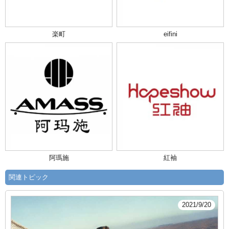
楽町
eifini
阿瑪施
紅袖
関連トピック
2021/9/20