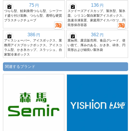
75
136
円
円
つらら型、鮭刺身用つらら型、シーフー
スクイーズアイスカップ、製氷型、製氷
ド盛り付け装飾、つらら型、透明な硬質
皿、シリコン製自家製アイスボックス、
プラスチックチューブ
急速冷凍装置、家庭用アイスバケツ、円
筒形保存容器
386
362
円
円
アイスシェーバー、アイスボックス、業
業務用、露店販売用、食品グレード、使
務用アイスブロックボックス、アイスコ
い捨て、厚みのある、かき氷、砕氷、円
ラム型、かき氷カップ、スラッシュ、自
筒形および細長い製氷袋
家製冷凍ボックス
関連するブランド