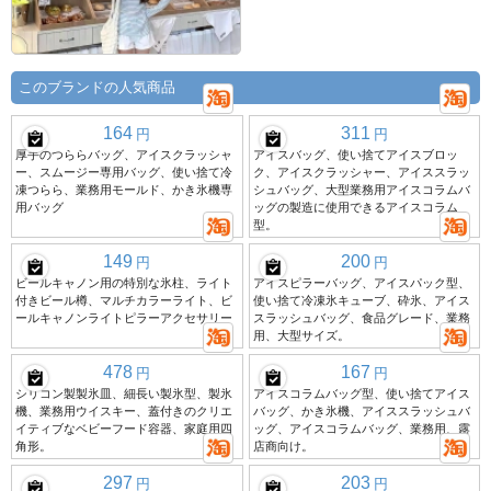
このブランドの人気商品
164
311
円
円
厚手のつららバッグ、アイスクラッシャ
アイスバッグ、使い捨てアイスブロッ
ー、スムージー専用バッグ、使い捨て冷
ク、アイスクラッシャー、アイススラッ
凍つらら、業務用モールド、かき氷機専
シュバッグ、大型業務用アイスコラムバ
用バッグ
ッグの製造に使用できるアイスコラム
型。
149
200
円
円
ビールキャノン用の特別な氷柱、ライト
アイスピラーバッグ、アイスパック型、
付きビール樽、マルチカラーライト、ビ
使い捨て冷凍氷キューブ、砕氷、アイス
ールキャノンライトピラーアクセサリー
スラッシュバッグ、食品グレード、業務
用、大型サイズ。
478
167
円
円
シリコン製製氷皿、細長い製氷型、製氷
アイスコラムバッグ型、使い捨てアイス
機、業務用ウイスキー、蓋付きのクリエ
バッグ、かき氷機、アイススラッシュバ
イティブなベビーフード容器、家庭用四
ッグ、アイスコラムバッグ、業務用、露
角形。
店商向け。
297
203
円
円