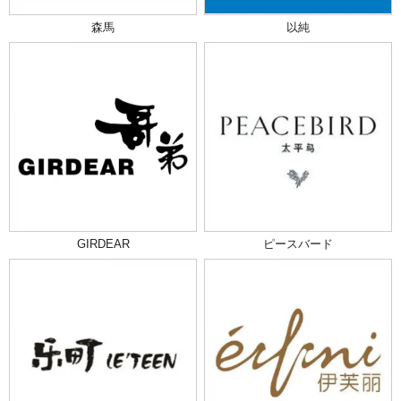
森馬
以純
GIRDEAR
ピースバード