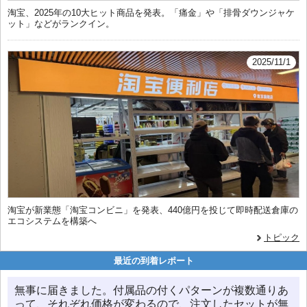
淘宝、2025年の10大ヒット商品を発表。「痛金」や「排骨ダウンジャケ
ット」などがランクイン。
2025/11/1
淘宝が新業態「淘宝コンビニ」を発表、440億円を投じて即時配送倉庫の
エコシステムを構築へ
トピック
最近の到着レポート
無事に届きました。付属品の付くパターンが複数通りあ
って、それぞれ価格が変わるので、注文したセットが無