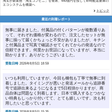
淘宝が新業態「淘宝コンビニ」を発表、440億円を投じて即時配送倉庫の
エコシステムを構築へ
トピック
最近の到着レポート
無事に届きました。付属品の付くパターンが複数通りあ
って、それぞれ価格が変わるので、注文したセットが無
事に揃って届くかちょっと不安がありましたが、キチン
と付属品まで写真で確認させてくれてからの発送なので
信頼できます。何度かお世話になっていますが、本当に
助かります。ありがとうございました。
受取日時
2026年8月5日 18:59
いつも利用していますが、今回も梱包も丁寧で無事に到
着しました。タイミングが悪いと発送メールから追跡番
号で追跡出来るようになるまで5日程掛かりますが、商
品自体は問題なく到着します。日本で購入するとつかな
い特典もしっかり付いてて、とても嬉しいです。次も利
用したいと思っています。
受取日時
2026年8月5日 15:35