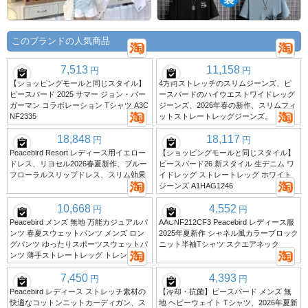
このブランドの人気商品
7,513
11,158
円
円
【ショッピングモールと同じスタイル】
4方向ストレッチのスリムジーンズ、ピ
ピースバード 2025 サマー ジョン・バー
ースバードのハイウエストワイドレッグ
ガーマン コラボレーション Tシャツ A3C
ジーンズ、2026年春の新作、スリムフィ
NF2335
ットストレートレッグジーンズ。
18,848
18,117
円
円
Peacebird Resort レディース用イエロー
【ショッピングモールと同じスタイル】
ドレス、リヨセル2026春夏新作、ブルー
ピースバード26 新スタイル 生デニム ワ
フローラルスリップドレス、スリム効果
イドレッグ ストレートレッグ ホワイト
ジーンズ A1HAG1246
10,668
4,552
円
円
Peacebird メンズ 無地 万能カジュアルパ
AACNF212CF3 Peacebird レディース服
ンツ 春夏スウェットパンツ メンズ ロン
2025年夏新作 シャネル風カラーブロック
グパンツ ゆったりスポーツスウェットパ
ニット半袖Tシャツ スクエアネック
ンツ 薄手ストレートレッグ トレンディ
7,450
4,393
円
円
Peacebird レディース ストレッチ素材の
【冷却・抗菌】ピースバード メンズ 無
快適なコットンニットカーディガン、ス
地 ヘビーウェイト Tシャツ、2026年夏新