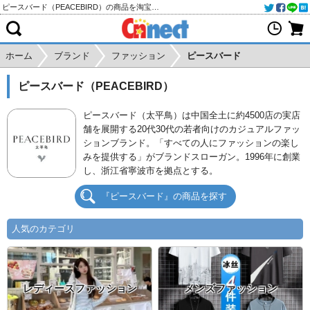
ピースバード（PEACEBIRD）の商品を淘宝(タオバオ)・天猫・アリババから個人輸入・購入代行
ホーム
ブランド
ファッション
ピースバード
ピースバード（PEACEBIRD）
ピースバード（太平鳥）は中国全土に約4500店の実店
舗を展開する20代30代の若者向けのカジュアルファッ
ションブランド。「すべての人にファッションの楽し
みを提供する」がブランドスローガン。1996年に創業
し、浙江省寧波市を拠点とする。
『ピースバード』の商品を探す
人気のカテゴリ
レディースファッション
メンズファッション