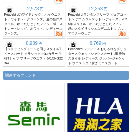
12,573
12,253
円
円
Peacebirdのワイドレッグ、ハイウエス
Peacebird ランタンスリーブ ピュアコッ
ト、ワイドレッグジーンズ。夏の新作ス
トン デニムジャケット レディース、202
タイル、ゆったりとしたフィット感、ス
5年スタイル、ゆったりとしたフィット
トレートレッグ、ホワイト、レディース
感のスタイリッシュなデニムトップス、
ジーンズ。
アウターウェア
8,939
6,769
円
円
【ショッピングモールと同じスタイル】
Peacebird レディース おしゃれなグリッ
ピースバード クラシック ポロカラー 半
タースウェットシャツスカート 25 春秋
袖Tシャツ プリーツウエスト (A1CNG22
スタイル レディース ジッパージャケッ
34)
ト ウエストタイ付きミニスカート
関連するブランド