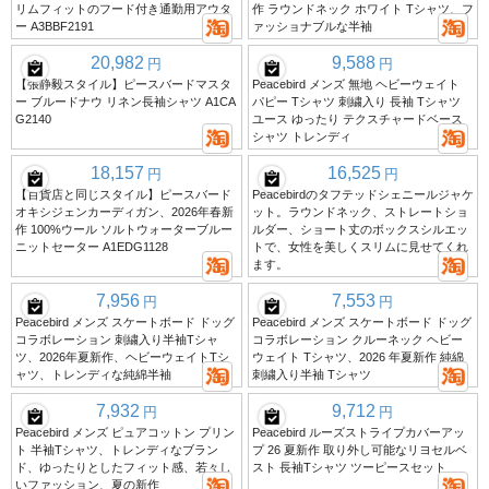
リムフィットのフード付き通勤用アウタ
作 ラウンドネック ホワイト Tシャツ、フ
ー A3BBF2191
ァッショナブルな半袖
20,982
9,588
円
円
【張静毅スタイル】ピースバードマスタ
Peacebird メンズ 無地 ヘビーウェイト
ー ブルードナウ リネン長袖シャツ A1CA
パピー Tシャツ 刺繍入り 長袖 Tシャツ
G2140
ユース ゆったり テクスチャードベース
シャツ トレンディ
18,157
16,525
円
円
【百貨店と同じスタイル】ピースバード
Peacebirdのタフテッドシェニールジャケ
オキシジェンカーディガン、2026年春新
ット。ラウンドネック、ストレートショ
作 100%ウール ソルトウォーターブルー
ルダー、ショート丈のボックスシルエッ
ニットセーター A1EDG1128
トで、女性を美しくスリムに見せてくれ
ます。
7,956
7,553
円
円
Peacebird メンズ スケートボード ドッグ
Peacebird メンズ スケートボード ドッグ
コラボレーション 刺繍入り半袖Tシャ
コラボレーション クルーネック ヘビー
ツ、2026年夏新作、ヘビーウェイトTシ
ウェイト Tシャツ、2026 年夏新作 純綿
ャツ、トレンディな純綿半袖
刺繍入り半袖 Tシャツ
7,932
9,712
円
円
Peacebird メンズ ピュアコットン プリン
Peacebird ルーズストライプカバーアッ
ト 半袖Tシャツ、トレンディなブラン
プ 26 夏新作 取り外し可能なリヨセルベ
ド、ゆったりとしたフィット感、若々し
スト 長袖Tシャツ ツーピースセット
いファッション、夏の新作