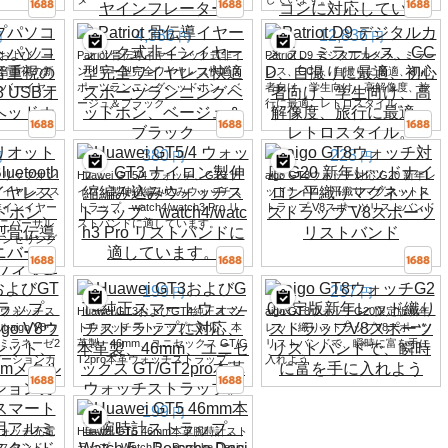
4,386
12,836
円
円
円
およびノー
Patriot 骨伝導イヤーフック式非イ
Patriot D9 デジタルカメラ、ミラー
音重視の新
ンイヤー型完全ワイヤレス快適ス
レス、CCD、自撮りに最適、初心
Bオーバーイヤー
ポーツランニングヘッドホン、ベ
者向け、学生向け、高解像度、旅
ージュ＆ブラック
行に最適、レトロスタイル。
380
228
円
円
円
クリップオン
Huawei GT5/4 ウォッチ、GT3 ナ
aigo GT8ウォッチ対応 G20 新年レ
- ワイヤレス ス
イロン製伸縮編み込みウォッチス
ッドナイロン平織りマグネットス
非インイヤー
トラップ、watch4/watch3 Pro リ
トラップ V8スポーツリストバンド
ニバーサル
ストバンドに適しています。
ャンセリング
199
257
円
円
GT3ウォッチス
Huawei GT3およびGT4純正スマー
aigo GT8ウォッチG20限定版新年
igo V8ウ
トウォッチストラップに対応、本
レッド織りストラップV8スポーツ
ミラネーゼ2
革製、46mm、ユニセックス GT/G
リストバンドで、瞬時に富を手に
デーションカ
T2pro本革ウォッチストラップ。
入れよう
199
円
トウォッチ充電
Huawei GT5 46mm本革腕時計スト
スタンド
ラップ、Watch 5、Porsche Desig