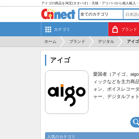
アイゴの商品を淘宝(タオバオ)・天猫・アリババから個人輸入
カテゴリ
ブランド
ホーム
ブランド
デジタル
アイゴ
アイゴ
愛国者（アイゴ、ai
ィックなどを主力商品と
ォン、ボイスレコー
ャー、デジタルフォ
人気のカテゴリ