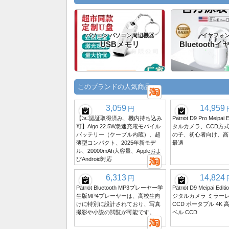
パソコン パソコン周辺機器
イヤフォ
USBメモリ
Bluetooth
このブランドの人気商品
3,059
14,959
円
【3C認証取得済み、機内持ち込み
Patriot D9 Pro Meipai
可】Aigo 22.5W急速充電モバイル
タルカメラ、CCD方
バッテリー（ケーブル内蔵）、超
の子、初心者向け、高
薄型コンパクト、2025年新モデ
最適
ル、20000mAh大容量、Appleおよ
びAndroid対応
6,313
14,824
円
Patriot Bluetooth MP3プレーヤー学
Patriot D9 Meipai Edit
生版MP4プレーヤーは、高校生向
ジタルカメラ ミラーレ
けに特別に設計されており、写真
CCD ポータブル 4K 
撮影や小説の閲覧が可能です。
ベル CCD