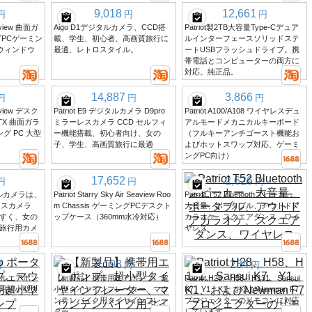
9,018
12,661
円
円
円
eaview 曲面ガ
Aigo D1デジタルカメラ、CCD搭
Patriot製2TB大容量Type-Cデュア
プPCゲーミン
載、学生、初心者、高画質旅行に
ルインターフェースソリッドステ
ドウィンドウ
最適、レトロスタイル。
ートUSBフラッシュドライブ。携
帯電話とコンピューターの両方に
対応。純正品。
14,887
3,866
円
円
円
eaview デスク
Patriot E9 デジタルカメラ D9pro
Patriot A100/A108 ワイヤレスデュ
TX 曲面ガラ
ミラーレスカメラ CCD セルフィ
アルモードメカニカルキーボード
ング PC 大型
ー機能搭載、初心者向け、女の
（フルキーアンチゴースト機能お
子、学生、高画質旅行に最適
よびホットスワップ対応、ゲーミ
ングPC向け）
17,652
2,626
円
円
円
デジタルカメラは、
Patriot Starry Sky Air Seaview Roo
Patriot T52 Bluetoothスピーカー、
レスカメラ
m Chassis ゲーミングPCデスクト
大音量、ポータブル、アウトドア
すく、女の
ップケース（360mm水冷対応）
カラオケ、スクエアダンス、ワイ
旅行用カメ
ヤレス
2,193
234
円
円
円
ブルエアポン
【新製品】携帯用エアポンプ、超
Patriot H28、H58、H131、Sansui
用超小型タ
小型タイヤインフレーター、マウ
K7、Y1、K1、およびNewman F7
ンテンバイク用タイヤインフレー
プロジェクターのリモコンに対応
ター
しています。