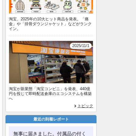
淘宝、2025年の10大ヒット商品を発表。「痛
金」や「排骨ダウンジャケット」などがランク
イン。
2025/11/1
淘宝が新業態「淘宝コンビニ」を発表、440億
円を投じて即時配送倉庫のエコシステムを構築
へ
トピック
最近の到着レポート
無事に届きました。付属品の付く