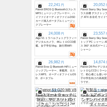
22,241
20,052
円
Patriot EROS Q Bluetoothロスレス
Patriot Starry Sky S
MP3ミュージックプレーヤー、ハ
ラス水槽 デスクトッ
イファイオーディオファイルDSD
グ ATX 水冷式 サイ
カード挿入ポータブルミュージッ
クプレーヤー
24,008
23,557
円
Aigo V1 トラベルフォトグラフィー
Patriot Starry Sky S
デジタルカメラ、4KレトロCCD搭
トップ PC シャーシ A
載、女子学生Vlog、旅行用WiFi
ス 360° 水冷式ゲーミ
シャーシ
26,982
14,874
円
Patriot Eros Q Bluetooth HiFiミュー
Patriot D9 Pro 
ジックプレーヤー、車載用、ロス
レトロなCCDミラー
レスMP3、オーディオファイルDS
で、初心者にも使いや
D、ポータブル
子や学生向けの高画質
ラです。
465
2,573
円
Patriot S1 G20 M8 V8 T80スマート
新製品：aigo ポータ
ウォッチに対応、マグネット式バ
プ、マウンテンバイク
ックル、シリコンレザーストラッ
イヤポンプ
プ、ワイヤレス。