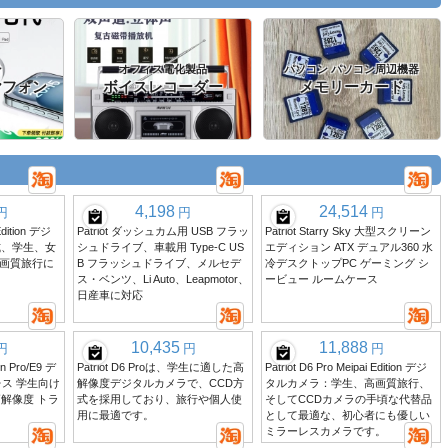
ン
オフィス電化製品
パソコン パソコン周辺機器
イヤフォン
ボイスレコーダー
メモリーカード
4,198
24,514
円
円
円
 Edition デジ
Patriot ダッシュカム用 USB フラッ
Patriot Starry Sky 大型スクリーン
式、学生、女
シュドライブ、車載用 Type-C US
エディション ATX デュアル360 水
画質旅行に
B フラッシュドライブ、メルセデ
冷デスクトップPC ゲーミング シ
ス・ベンツ、Li Auto、Leapmotor、
ービュー ルームケース
日産車に対応
10,435
11,888
円
円
円
ion Pro/E9 デ
Patriot D6 Proは、学生に適した高
Patriot D6 Pro Meipai Edition デジ
ス 学生向け
解像度デジタルカメラで、CCD方
タルカメラ：学生、高画質旅行、
高解像度 トラ
式を採用しており、旅行や個人使
そしてCCDカメラの手頃な代替品
用に最適です。
として最適な、初心者にも優しい
ミラーレスカメラです。