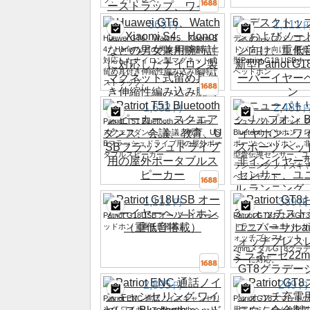
363
1,111
円
Huawei GT6、Watch 5、Xiaomi S
デスクトップパソコン
4、Honorなどの男女兼用腕時計に
トパソコン向け、重低
対応したナイロン製マグネット式
型Patriot G18 US
留め具付き伸縮性編み込み腕時計
ヘッドホン
ストラップ。
1,632
2,485
円
Patriot T51 Bluetoothスピーカー、
ニューパトリオット 
スクエアダンス、会議、教育、US
Bluetooth イヤホン 
Bフラッシュドライブ用の屋外ポー
ポーツ ヘッドホン、
タブルスピーカー
型骨伝導センサー、ユ
ランニング ノイズキ
ヘッドセット
1,111
339
円
円
Patriot G18USB オーバーイヤーヘ
Patriot GT8および
ッドホン（重低音搭載）
トラップ、ユニバーサルa
ォッチブレスレット、
2mmメタルGT8グラ
ラーに対応。
2,895
249
円
円
Patriot ENC 通話ノイズキャンセリ
Patriot GT8スマー
ング ワイヤレス Bluetooth ヘッド
用アルミニウム合金製