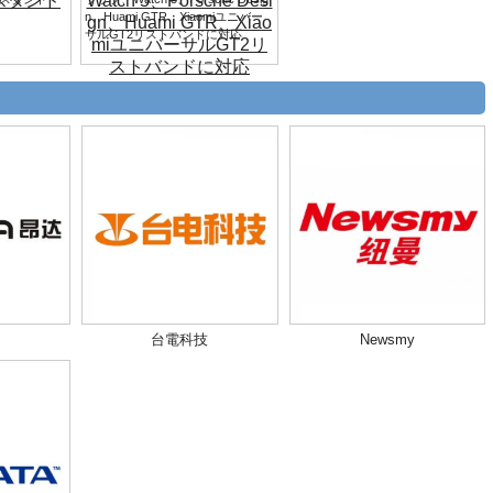
n、Huami GTR、Xiaomiユニバー
サルGT2リストバンドに対応
台電科技
Newsmy