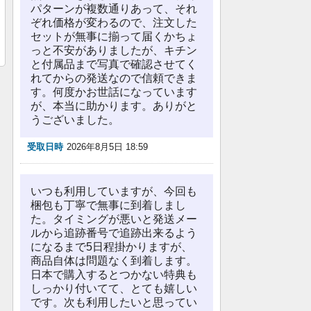
パターンが複数通りあって、それ
ぞれ価格が変わるので、注文した
セットが無事に揃って届くかちょ
っと不安がありましたが、キチン
と付属品まで写真で確認させてく
れてからの発送なので信頼できま
す。何度かお世話になっています
が、本当に助かります。ありがと
うございました。
受取日時
2026年8月5日 18:59
いつも利用していますが、今回も
梱包も丁寧で無事に到着しまし
た。タイミングが悪いと発送メー
ルから追跡番号で追跡出来るよう
になるまで5日程掛かりますが、
商品自体は問題なく到着します。
日本で購入するとつかない特典も
しっかり付いてて、とても嬉しい
です。次も利用したいと思ってい