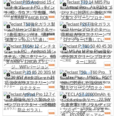
11,096
292
円
円
Teclast P85 Android 15インチタブレット
Teclast T70 14 M85 Plus、Artpad Pro、Ai
PC、8インチHD、5コア、学生版、3GB
r P33タブレットに対応した強化ガラス製
RAM + 64GB ROM
スクリーンプロテクター
64
82
円
円
Teclast T50強化ガラス製スクリーンプロ
Teclast P26T強化ガラススクリーンプロ
テクター（曲面エッジ付き、高精細保護
テクター、高精細ガラススクリーンプロ
フィルム）に適しています。
テクターに適しています。
28,987
234
円
円
Teclast T60Ai 12インチタブレットPC、A
Teclast P T60 50 40 45 30 HD MS Air M P
ndroid 15システム、2Kスクリーン、6GB
ro Plus強化ガラススクリーンプロテクタ
RAM + 128GBストレージ、WiFiバージョ
ーに対応
ン
102
234
円
円
Teclast P 25 85 20 30S M30 30 85T Airタ
Teclast T50、T60 Pro、T65 Max Plus、
ブレット対応強化ガラススクリーンプロ
M50S、P50T miniに対応した強化ガラス
テクター
製スクリーンプロテクター
204
2,044
円
円
Teclast ArtPad Pro 12.7インチ用強化ガラ
TECLAST 20000mAh モバイルバッテリ
ス製スクリーンプロテクター（HD指紋防
ー、22.5W 急速充電、デジタルディスプ
止ガラス）
レイ、オンボード互換性、PD20W デュ
アルポート、大容量