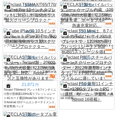
248
2,190
円
円
Teclast T65MAX/T65/T70/ArtPad Pro 13
TECLAST製モバイルバッテリー、ケーブ
インチタブレットに対応した強化ガラス
ル内蔵、10000mAhの大容量、22.5Wの
製スクリーンプロテクター
急速充電、ポータブルPD20急速充電対
応。
44
20,148
円
円
Cube iPlay30 10.5インチタブレット iPlay
Teclast T50 Miniは、8.7インチの手のひ
30 Pro 用の高精細強化ガラス製スクリー
らサイズのタブレットで、120Hzの高リ
ンプロテクター。
フレッシュレートと8GB+128GBのスト
レージを搭載しています。
2,190
131
円
円
TECLAST製モバイルバッテリー、Teclas
Teclast P80T スチールパターンスクリー
t製、20000mAhの大容量、22.5Wの急速
ンプロテクター、2022年新型8インチタ
充電に対応、Appleデバイスと互換性があ
ブレットP80T高精細耐傷フィルムに適し
ります。
ています。
21,871
19,856
円
円
Teclast T50miniタブレット8.7インチミニ
Teclast P50 新型11インチ 4G+128Gタブ
小型小型画面120Hz高リフレッシュレー
レットPC（通話、ゲーム、学習用、Andr
ト4Gカード通話MediaTek G99プロセッ
oid 16搭載）
サAndroid 15ゲームエンターテイメント
学習専用パッド
1,606
円