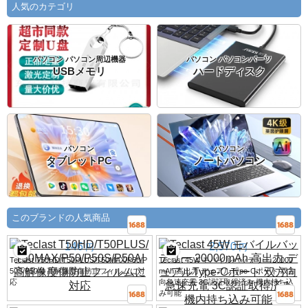
人気のカテゴリ
パソコン パソコン周辺機器
パソコン パソコンパーツ
USBメモリ
ハードディスク
パソコン
パソコン
タブレットPC
ノートパソコン
このブランドの人気商品
146
2,570
円
円
Teclast T50HD/T50PLUS/T50MAX/P50/P
Teclast 45W モバイルバッテリー 20000
50S/P50AI 高解像度傷防止フィルムに対
mAh 高出力 デュアルType-Cポート 双方
応
向急速充電 3C認証取得済み 機内持ち込
み可能