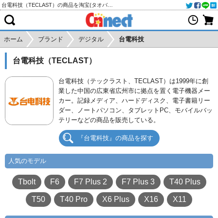
台電科技（TECLAST）の商品を淘宝(タオバオ)・天猫・アリババから個人輸入・購入代行
ホーム
ブランド
デジタル
台電科技
台電科技（TECLAST）
台電科技（テックラスト、TECLAST）は1999年に創
業した中国の広東省広州市に拠点を置く電子機器メー
カー。記録メディア、ハードディスク、電子書籍リー
ダー、ノートパソコン、タブレットPC、モバイルバッ
テリーなどの商品を販売している。
『台電科技』の商品を探す
人気のモデル
Tbolt
F6
F7 Plus 2
F7 Plus 3
T40 Plus
T50
T40 Pro
X6 Plus
X16
X11