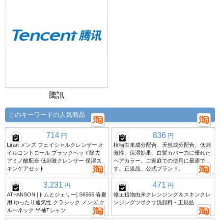
騰訊
このキーワードの人気商品
714
836
円
円
Liran メンズ フェイシャルクレンザー オ
植物由来成分配合、天然成分配合、低刺
イルコントロール ブラックヘッド除去
激性、保湿効果、白髪カバー力に優れた
アミノ酸配合 低刺激クレンザー 保湿ス
ヘアカラー。ご家庭での使用に最適で
キンケアセット
す。正規品、公式ブランド。
3,231
471
円
円
ATFANSON [トムとジェリー] S6565 春夏
修正植物由来クレンジング＆スキンクレ
用 ゆったり通気性 クラシック メンズ ク
ンジングツボクサ洗顔料 - 正規品
ルーネック 半袖Tシャツ