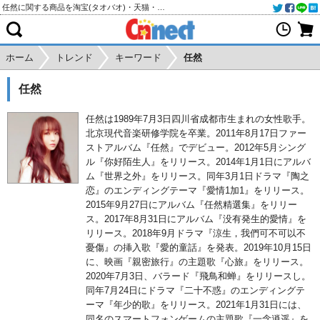
任然に関する商品を淘宝(タオバオ)・天猫・アリババから個人輸入・購入代行
ホーム
トレンド
キーワード
任然
任然
任然は1989年7月3日四川省成都市生まれの女性歌手。
北京現代音楽研修学院を卒業。2011年8月17日ファー
ストアルバム『任然』でデビュー。2012年5月シング
ル『你好陌生人』をリリース。2014年1月1日にアルバ
ム『世界之外』をリリース。同年3月1日ドラマ『陶之
恋』のエンディングテーマ『愛情1加1』をリリース。
2015年9月27日にアルバム『任然精選集』をリリー
ス。2017年8月31日にアルバム『没有発生的愛情』を
リリース。2018年9月ドラマ『涼生，我們可不可以不
憂傷』の挿入歌『愛的童話』を発表。2019年10月15日
に、映画『親密旅行』の主題歌『心旅』をリリース。
2020年7月3日、バラード『飛鳥和蝉』をリリースし。
同年7月24日にドラマ『二十不惑』のエンディングテ
ーマ『年少的歌』をリリース。2021年1月31日には、
同名のスマートフォンゲームの主題歌『一念逍遥』を