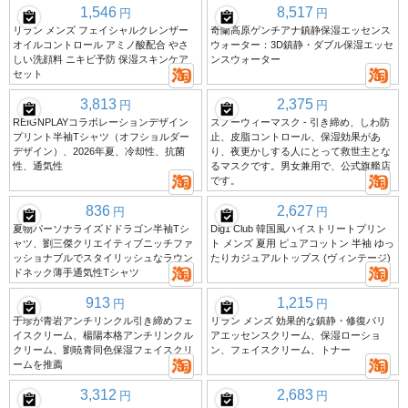
1,546
8,517
円
円
リラン メンズ フェイシャルクレンザー
奇蘭高原ゲンチアナ鎮静保湿エッセンス
オイルコントロール アミノ酸配合 やさ
ウォーター：3D鎮静・ダブル保湿エッセ
しい洗顔料 ニキビ予防 保湿スキンケア
ンスウォーター
セット
3,813
2,375
円
円
REIGNPLAYコラボレーションデザイン
スノーウィーマスク - 引き締め、しわ防
プリント半袖Tシャツ（オフショルダー
止、皮脂コントロール、保湿効果があ
デザイン）、2026年夏、冷却性、抗菌
り、夜更かしする人にとって救世主とな
性、通気性
るマスクです。男女兼用で、公式旗艦店
です。
836
2,627
円
円
夏物パーソナライズドドラゴン半袖Tシ
Dig1 Club 韓国風ハイストリートプリン
ャツ、劉三傑クリエイティブニッチファ
ト メンズ 夏用 ピュアコットン 半袖 ゆっ
ッショナブルでスタイリッシュなラウン
たりカジュアルトップス (ヴィンテージ)
ドネック薄手通気性Tシャツ
913
1,215
円
円
于珍が青岩アンチリンクル引き締めフェ
リラン メンズ 効果的な鎮静・修復バリ
イスクリーム、楊陽本格アンチリンクル
アエッセンスクリーム、保湿ローショ
クリーム、劉暁青同色保湿フェイスクリ
ン、フェイスクリーム、トナー
ームを推薦
3,312
2,683
円
円