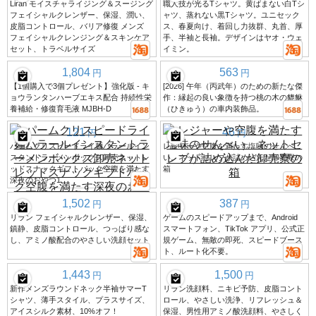
Liran モイスチャライジング＆スージング
職人技が光るTシャツ。黄ばまない白Tシ
フェイシャルクレンザー、保湿、潤い、
ャツ、蒸れない黒Tシャツ。ユニセック
皮脂コントロール、バリア修復 メンズ
ス、春夏向け、着回し力抜群、丸首、厚
フェイシャルクレンジング＆スキンケア
手、半袖と長袖。デザインはヤオ・ウェ
セット、トラベルサイズ
イミン。
1,804
563
円
円
【1個購入で3個プレゼント】強化版 - キ
[2026] 午年（丙武年）のための新たな傑
ョウランタンハーブエキス配合 持続性栄
作：縁起の良い象徴を持つ桃の木の貔貅
養補給・修復育毛液 MJBH-D
（ひきゅう）の車内装飾品。
121
46
円
円
パームクリスピードライ麺ハラールイン
レジャーや空腹を満たす塩味のせんべ
スタントラーメンボックス卸売ネットレ
い。ネットセレブが詰め込んだ卸売寮の
ッドスナックギフトパック空腹を満たす
箱
深夜のおやつ1
1,502
387
円
円
リラン フェイシャルクレンザー、保湿、
ゲームのスピードアップまで、Android
鎮静、皮脂コントロール、つっぱり感な
スマートフォン、TikTok アプリ、公式正
し、アミノ酸配合のやさしい洗顔セット
規ゲーム、無敵の即死、スピードブース
ト、ルート化不要。
1,443
1,500
円
円
新作メンズラウンドネック半袖サマーT
リラン洗顔料、ニキビ予防、皮脂コント
シャツ、薄手スタイル、プラスサイズ、
ロール、やさしい洗浄、リフレッシュ＆
アイスシルク素材、10%オフ！
保湿、男性用アミノ酸洗顔料、やさしく