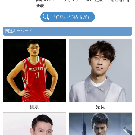
発表。
『任然』の商品を探す
関連キーワード
姚明
光良