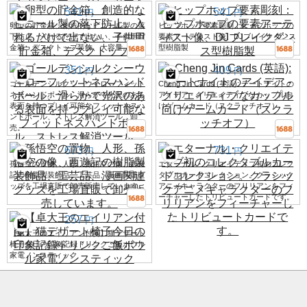
541
541
円
円
卵型の貯金箱、創造的なビニール製の落
ヒップホップ要素彫刻：ヒップホップの
下防止、入れるだけで出ない、子供用貯
要素アーティスト像、DJブレイクダンス
金箱、デスクトップ装飾、大容量。
型樹脂製
351
409
円
円
ゴールデンシルクシーウィローフィット
Cheng Jin Cards (英語): デートナイトの
ネスハンドボール、滑らかで光沢のある
アイデア - クリエイティブなカップル向
表面を持つプレイ可能なフィットネスハ
けゲームカード（スクラッチオフ）
ンドボール、ストレス解消ツール、卸
売。
673
731
円
円
孫悟空の置物、人形、孫悟空の像、西遊
エターナル・クリエイティブ初のコレク
記の樹脂製装飾品、工芸品、漫画関連グ
タブルカードコレクション。クラシック
ッズを工場直販で卸売販売しています。
アニメキャラクターのフリリアンをフィ
ーチャーしたトリビュートカードです。
257
円
【卓大王のエイリアン付箋】猫デザート
椅子今日の印象記録ドリンクご飯ボウル
家電ノンスティック