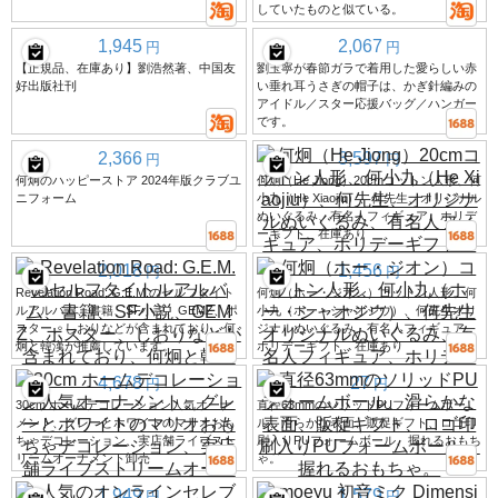
していたものと似ている。
1,945
2,067
円
円
【正規品、在庫あり】劉浩然著、中国友
劉玉寧が春節ガラで着用した愛らしい赤
好出版社刊
い垂れ耳うさぎの帽子は、かぎ針編みの
アイドル／スター応援バッグ／ハンガー
です。
2,366
3,597
円
円
何炯のハッピーストア 2024年版クラブユ
何炯（He Jiong）20cmコットン人形、何
ニフォーム
小九（He Xiaojiu）、何先生、オリジナル
ぬいぐるみ、有名人フィギュア、ホリデ
ーギフト、在庫あり
2,018
1,456
円
円
Revelation Road: G.E.M.のセルフタイト
何炯（ホー・ジオン）コットン人形、何
ルアルバム、書籍、SF小説、GEMZ、ポ
小九（ホー・シャオジウ）、何先生オリ
スター、しおりなどが含まれており、何
ジナルぬいぐるみ、有名人フィギュア、
炯と韓漢が推薦しています。
ホリデーギフト、在庫あり
4,678
27
円
円
30cm ホームデコレーション人気オーナ
直径63mmのソリッドPUフォームボー
メント、グレーとホワイトのマリオおも
ル、滑らかな表面、販促ギフト、ロゴ印
ちゃデコレーション、実店舗ライブスト
刷入りPUフォームボール、握れるおもち
リームオーナメント卸売
ゃ。
1,949
1,579
円
円