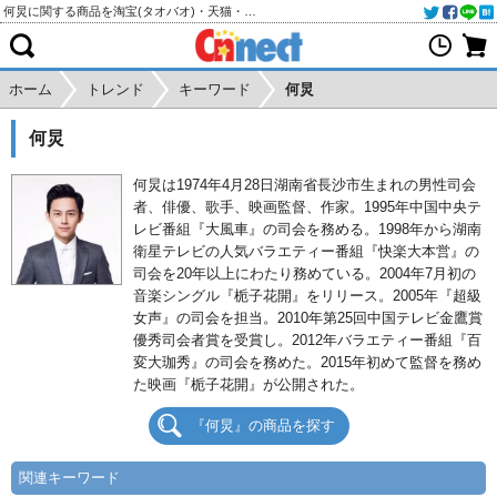
何炅に関する商品を淘宝(タオバオ)・天猫・アリババから個人輸入・購入代行
ホーム
トレンド
キーワード
何炅
何炅
何炅は1974年4月28日湖南省長沙市生まれの男性司会
者、俳優、歌手、映画監督、作家。1995年中国中央テ
レビ番組『大風車』の司会を務める。1998年から湖南
衛星テレビの人気バラエティー番組『快楽大本営』の
司会を20年以上にわたり務めている。2004年7月初の
音楽シングル『栀子花開』をリリース。2005年『超級
女声』の司会を担当。2010年第25回中国テレビ金鷹賞
優秀司会者賞を受賞し。2012年バラエティー番組『百
変大珈秀』の司会を務めた。2015年初めて監督を務め
た映画『栀子花開』が公開された。
『何炅』の商品を探す
関連キーワード