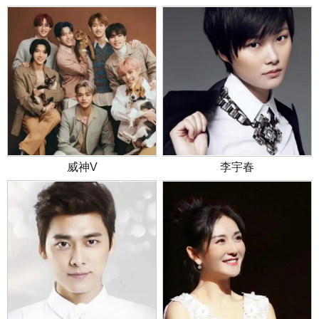
威神V
李宇春