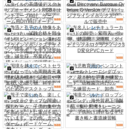
人気のオンラインセレブスタイルの高価
moeyu 初音ミク Dimensional Discovery:
値デスクトップオーナメントRGBネオン
Baroque Overture Q Version ブリキバッ
チューブ時計、ゲームルーム用DIY時計
ジブラインドボックス 15ドルで販売中
オーナメント、ネオンチューブ時計
2,784
44
円
円
魯迅と孔子の人物像をあしらった、試験
有名人レンチキュラーカードの卸売：紫
合格を願うインスピレーション溢れるブ
雨天、徐寧、趙露思、宋雨琪、ダイナミ
ラインドボックスデザイン。中学生、大
ックホログラフィック3D変化PVCカード
学入試受験生、誕生日、卒業式など、
様々なシーンで活躍するクリエイティブ
なデスクトップオーナメントです。
555
102
円
円
国境を越えてベストセラーとなっている
幼児教育用のペンコントロールトレーニ
周期表元素埋め込み標本。誕生日や卒業
ングブック、基本的な手書き練習カー
祝いの贈り物、科学普及のためのデスク
ド、幼稚園児向けの消せる練習カード、
トップ装飾品。
卸売。
53
199
円
円
親子で楽しめる、楽しくインタラクティ
越境ラベルとドロップシッピング、海外
ブな間違い探しゲーム。子供の集中力を
貿易工場製品、集中思考トレーニング、
高めることに重点を置いています。その
子供向け消せるなぞり書き帳と書道練習
他、カードゲーム、ボードゲーム、思考
帳
力トレーニング、カードパズルなども取
り揃えています。