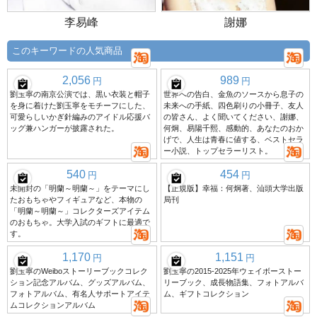
李易峰
謝娜
このキーワードの人気商品
2,056
989
円
円
劉玉寧の南京公演では、黒い衣装と帽子
世界への告白、金魚のソースから息子の
を身に着けた劉玉寧をモチーフにした、
未来への手紙、四色刷りの小冊子、友人
可愛らしいかぎ針編みのアイドル応援バ
の皆さん、よく聞いてください、謝娜、
ッグ兼ハンガーが披露された。
何炯、易陽千熙、感動的、あなたのおか
げで、人生は青春に値する、ベストセラ
ー小説、トップセラーリスト。
540
454
円
円
未開封の「明蘭～明蘭～」をテーマにし
【正規版】幸福：何炯著、汕頭大学出版
たおもちゃやフィギュアなど、本物の
局刊
「明蘭～明蘭～」コレクターズアイテム
のおもちゃ。大学入試のギフトに最適で
す。
1,170
1,151
円
円
劉玉寧のWeiboストーリーブックコレク
劉玉寧の2015-2025年ウェイボーストー
ション記念アルバム、グッズアルバム、
リーブック、成長物語集、フォトアルバ
フォトアルバム、有名人サポートアイテ
ム、ギフトコレクション
ムコレクションアルバム