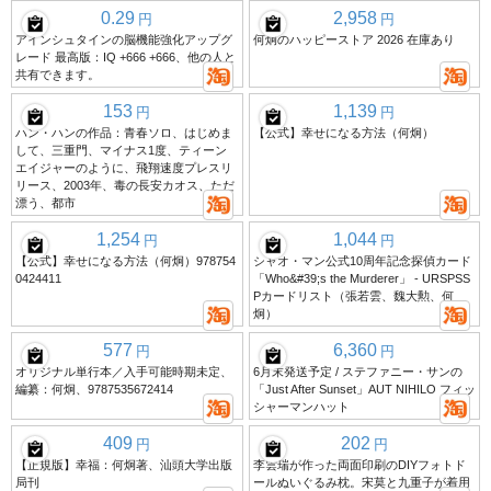
0.29
2,958
円
円
アインシュタインの脳機能強化アップグ
何炯のハッピーストア 2026 在庫あり
レード 最高版：IQ +666 +666、他の人と
共有できます。
153
1,139
円
円
ハン・ハンの作品：青春ソロ、はじめま
【公式】幸せになる方法（何炯）
して、三重門、マイナス1度、ティーン
エイジャーのように、飛翔速度プレスリ
リース、2003年、毒の長安カオス、ただ
漂う、都市
1,254
1,044
円
円
【公式】幸せになる方法（何炯）978754
シャオ・マン公式10周年記念探偵カード
0424411
「Who&#39;s the Murderer」 - URSPSS
Pカードリスト（張若雲、魏大勲、何
炯）
577
6,360
円
円
オリジナル単行本／入手可能時期未定、
6月末発送予定 / ステファニー・サンの
編纂：何炯、9787535672414
「Just After Sunset」AUT NIHILO フィッ
シャーマンハット
409
202
円
円
【正規版】幸福：何炯著、汕頭大学出版
李雲瑞が作った両面印刷のDIYフォトド
局刊
ールぬいぐるみ枕。宋莫と九重子が着用