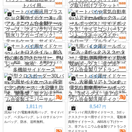
ケットサポートフレーム
2,920
73
円
円
オートバイ用汎用プラスチック製サイド
オートバイや電気自動車のリアテールボ
ケース、非アルミニウム合金製テールケ
ックス、ツールボックス、サイドボック
ース、クイックリリース防水リアカーゴ
ス、サイドコンパートメント、スチール
ボックス、テールケース、サイドケース
ワイヤープルロープ、プルライン、カバ
ーの転倒防止用リミットロープ
5,110
4,964
円
円
オートバイ用サイドケース、レトロスタ
汎用バイク用テールボックス、3ボック
イル、耐久性のあるアクセサリー、PUレ
ススクーター、電動車両用サイド防水収
ザー、無地、シンプル、多機能サイドケ
納ボックス、非アルミニウム合金製リア
ース
トランク、サイドボックス
4,322
4,964
円
円
新型クロスボーダー30Lバイク用サイド
オートバイ用サイドケース、大容量リア
ケース、両側に3つのケース、大容量、
トランク、電気自動車用テールボック
防水、耐衝撃、非アルミニウム合金製ユ
ス、3ボックス、非アルミニウム合金製
ニバーサルテールボックス
汎用テイクアウトボックス
1,811
8,547
円
円
汎用バイク/電動車両用バッグ、サイドバ
オートバイ用汎用サイドケース、3ボッ
ッグ、ペダルバッグ、レトロサドルツー
クススクーター用サイドケース、電動車
ルバッグ、防水、送料無料。
両用サイドケース、ABS吊り下げケー
ス、非アルミニウム合金製リアトランク
サイドケース