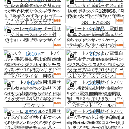
4,672
3,358
円
円
オートバイ用汎用多機能アルミ合金クイ
オートバイ用ツールボックス、サイドボ
ックリリースサイドボックスブラケッ
ックス、収納ボックス、R1250GS、R12
ト、3ボックスサイドフレーム、リアボ
00GS、LC、ADV、F850GS、F750GS
ックスフレーム取り付けアクセサリー
8,468
2,628
円
円
ハーレークルーザー用サイドケース（ラ
オートバイ部品、電動自転車クルーザー
イト付き）、小型ブラックサイズ
改造、サイドバッグ、サイドケース、ツ
ールバッグ、サドルバッグメーカー
1,810
231
円
円
スクーター、オートバイ、電気自動車用
オートバイおよび電気自動車用テールボ
の防水サイドバッグ。サイドケースバッ
ックスロック、3ボックスサイドボック
グ、サドルバッグ、オートバイライダー
スユニバーサルリアボックスロック、ス
用収納バッグ。
テンレススチールラッチロック
642
1,898
円
円
オートバイ改造用汎用サドルサイドバッ
オートバイ用サイドバッグ、後部座席用
グ吊り下げバッグ荷物バッグサイドボッ
サイドバッグ、電気自動車改造用収納、
クスブラケット完全可動ブラケット
サイドボックス、サイドポケット、ツー
ルバッグ、サドルバッグ
2,508
1,460
円
円
レトロスタイルの汎用サイドバッグ／サ
オートバイ用サイドバッグブラケット Ji
イドケース／サドルバッグ／ライダーバ
njila Qianjiang Benda 300 ユニバーサルサ
ッグ。電動自転車やオートバイ用。
イドボックスサドルバッグ取り付けブラ