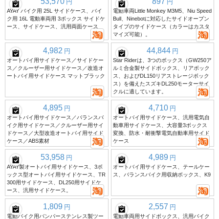
53,570
897
円
円
AYAY バイク用 25L サイドケース、バイ
電動車両Little Monkey M3M5、Niu Speed
ク用 16L 電動車両用 3ボックス サイドケ
Bull、Ninebotに対応したサイドオープン
ース、サイドケース、汎用両面ケース
タイプのサイドケース（カラーはカスタ
マイズ可能）。
4,982
44,844
円
円
オートバイ用サイドケース／サイドケー
Star Riderは、3つのボックス（GW250ア
ス／クルーザー用サイドケース／改造オ
ルミ合金製サイドボックス、リアボック
ートバイ用サイドケース マットブラック
ス、およびDL150リアストレージボック
ス）を備えたスズキDL250モーターサイ
クルに適しています。
4,895
4,710
円
円
オートバイ用サイドケース／バランスバ
オートバイ用サイドケース、汎用電気自
イク用サイドケース／クルーザー用サイ
動車用サイドケース、大容量3ボックス
ドケース／大型改造オートバイ用サイド
変換、防水・耐衝撃電気自動車用サイド
ケース／ABS素材
ケース
53,958
4,989
円
円
AYAY製オートバイ用サイドケース、3ボ
オートバイ用サイドケース、テールケー
ックス型オートバイ用サイドケース、TR
ス、バランスバイク用収納ボックス、K9
300用サイドケース、DL250用サイドケ
ース、汎用サイドケース。
1,809
2,557
円
円
電動バイク用バンパーステンレス製ツー
電動車両用サイドボックス、汎用バイク