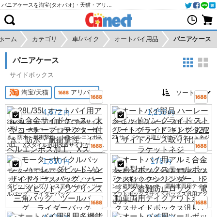
パニアケースを淘宝(タオバオ)・天猫・アリババから個人輸入・購入代行
ホーム
カテゴリ
車/バイク
オートバイ用品
パニアケース
パニアケース
サイドボックス
淘宝/天猫
アリババ
4,672
1,256
円
円
28L/35L オートバイ用アルミ合金サイド
オートバイ部品 ハーレーダビッドソン
ケース、大型コーナープロテクター付
グライド ストリートグライド キング 92/
き、防水・耐衝撃性、トラベルエンボス
21 サイドケース取り付けブラケットネジ
加工、Xスタイル汎用改造サイドケース
1,810
178
円
円
モーターサイクルバッグ、ハーレーダビ
オートバイ用アルミ合金製角型ボックス
ッドソンサイドケースバッグ、ハーレー
テールボックスロックシリンダー、トラ
ダビッドソンプリンス三角バッグ、ツー
ンク盗難防止ロック、電動車両用テイク
ルバッグ、ライダーバッグ
アウトボックスサイドボックス汎用アク
セサリー