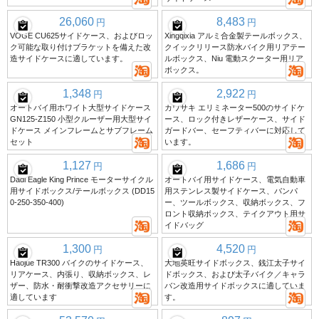
26,060
8,483
円
円
VOGE CU625サイドケース、およびロッ
Xingqixia アルミ合金製テールボックス、
ク可能な取り付けブラケットを備えた改
クイックリリース防水バイク用リアテー
造サイドケースに適しています。
ルボックス、Niu 電動スクーター用リア
ボックス。
1,348
2,922
円
円
オートバイ用ホワイト大型サイドケース
カワサキ エリミネーター500のサイドケ
GN125-Z150 小型クルーザー用大型サイ
ース、ロック付きレザーケース、サイド
ドケース メインフレームとサブフレーム
ガードバー、セーフティバーに対応して
セット
います。
1,127
1,686
円
円
Dadi Eagle King Prince モーターサイクル
オートバイ用サイドケース、電気自動車
用サイドボックス/テールボックス (DD15
用ステンレス製サイドケース、バンパ
0-250-350-400)
ー、ツールボックス、収納ボックス、フ
ロント収納ボックス、テイクアウト用サ
イドバッグ
1,300
4,520
円
円
Haojue TR300 バイクのサイドケース、
大地英旺サイドボックス、銭江太子サイ
リアケース、内張り、収納ボックス、レ
ドボックス、および太子バイク／キャラ
ザー、防水・耐衝撃改造アクセサリーに
バン改造用サイドボックスに適していま
適しています
す。