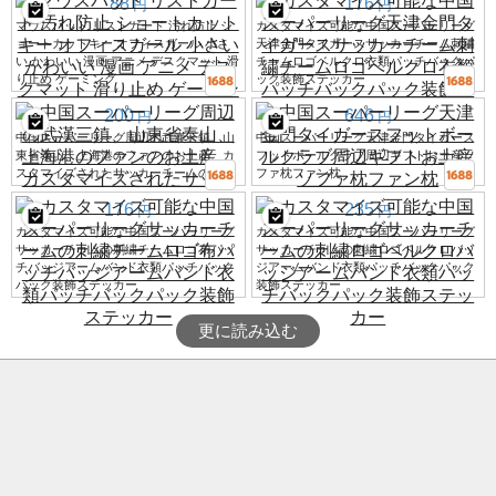
88
176
円
円
マウスパッド リストガード 汚れ防止 シ
カスタマイズ可能な中国スーパーリーグ
ョートカットキー オフィスガール 小さ
天津金門タイガースサッカーチーム刺繍
い かわいい 漫画 アニメ デスクマット 滑
チームロゴベルクロ衣類パッチバックパ
り止め ゲーミング
ック装飾ステッカー
200
646
円
円
中国スーパーリーグ周辺の武漢三鎮、山
中国スーパーリーグ天津金門タイガース
東省泰山、上海港のファンのお土産、カ
フットボールクラブ周辺ギフトお土産ソ
スタマイズされたサッカーチームの枕
ファ枕ファン枕
176
235
円
円
カスタマイズ可能な中国スーパーリーグ
カスタマイズ可能な中国スーパーリーグ
サッカーチームの刺繍チームロゴ布パッ
サッカーチームの刺繍ロゴベルクロバッ
チバッジアームバンド衣類パッチバック
ジアームバンド衣類パッチバックパック
パック装飾ステッカー
装飾ステッカー
更に読み込む