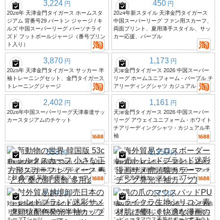
3,224
450
円
円
2026年 天津金門タイガース ホームスタ
2024年新スタイル 天津金門タイガース
ジアム 背番号29 バートン ジャージ / キ
中国スーパーリーグ ファン用スカーフ、
ルズ 中国スーパーリーグ パーソナライ
両面プリント、夏用薄手スタイル、サッ
ズド フットボールジャージ（番号プリン
カー応援、パープル
ト入り）
3,870
1,173
円
円
2025年 天津金門タイガース サッカー 半
天津金門タイガース 2026 中国スーパー
袖トレーニングセット、金門タイガース
リーグ ホームユニフォーム - パープル チ
トレーニングジャージ
アリーディングシャツ カジュアル 半袖
2,402
1,161
円
円
2026年中国スーパーリーグ天津泰達サッ
天津金門タイガース 2026 中国スーパー
カースタジアムのチケット
リーグ アウェイユニフォーム - ホワイト
チアリーディングシャツ - カジュアル半
袖
558
1,350
円
円
新動物の世界 韓国版 53cm シルクスカー
海外貿易クロスボーダー卸売トレンドブ
フ 小さな正方形スカーフ レディース 春
ランド迷彩漫画サメ虎頭猿カラーマッチ
と秋 桑の絹 装飾 多用途 スカーフ
ング発光半袖カップルルーズTシャツ
1,291
173
円
円
対外貿易越境卸売日本のトレンドブラン
猫の爪のマウスパッドPU底ライクラ生地
ド迷彩サメ虎頭猿配色発光半袖カップル
シリコン素材肌に優しく快適な漫画のコ
ルーズTシャツ
ンピュータマウス手首サポートデスクト