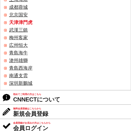
成都蓉城
北京国安
天津津門虎
武漢三鎮
梅州客家
広州恒大
青島海牛
滄州雄獅
青島西海岸
南通支雲
深圳新鵬城
初めてご利用の方はこちら
CNNECTについて
無料会員登録はこちらから
新規会員登録
会員登録がお済みの方はこちらから
会員ログイン