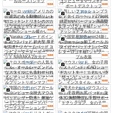
ップ
338
2,348
円
円
ヨーロッパとアメリカの雰囲気のある動
新しいファッションブランドタイガーヘ
物プリントのコットンとリネンのスカー
ッド270g純綿正しいバージョン高品質文
フ女性デザイナーの虎の花の馬のショー
字プリント半袖Tシャツファッショナブ
ル暖かい180 * 90
ルカジュアル多用途
140
1,350
円
円
Naraka: ブレードポイントマウスパッド
外国貿易卸売amiri24新しいウォッシュ加
超大型 厚手 eスポーツ ゲームパッド コ
工オールドタイガーヘッドナンバー22レ
ンピューターキーボードパッド NARAKA
ターロゴ半袖Tシャツカップル衣装
2次元デスクトップパッド
176
87
円
円
クロスボーダーの人気モデル、オールシ
マウスパッド、女の子用リストバンド、
ーズンどんなスタイルにも合わせられる
CADショートカットキー、かわいい小型
レディースニットアニマルプリントリボ
コンピュータクッション、インスタイ
ンマフラー
ル、eスポーツ
211
161
円
円
韓国のテディベアガールズコンピュータ
柴犬かわいいマウスパッド、手首用お尻
特大マウスパッドレザー防水・耐油ゲー
パッド、立体3D胸部用ゴム手首サポート
ミングキーボードパッドワークステーシ
クッション、女の子用
ョンデスクパッド