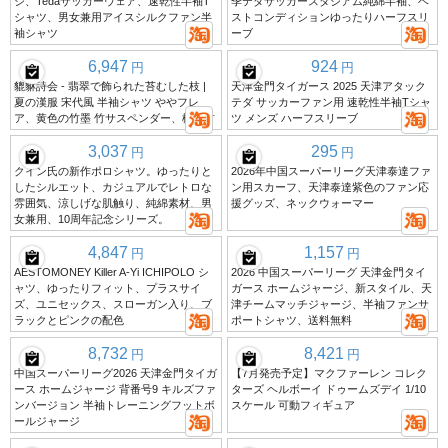
ジ、Tedaサッカーウェア、速乾性半袖T
季テダサッカースタジアム純綿半袖、ベ
シャツ、男女兼用アイスシルクファン半
ストコンディションゆったりハーフスリ
袖シャツ
ーブ
6,947
924
円
円
貔貅詩会 - 翡翠で飾られた苔むした枝 |
天津金門タイガース 2025 天津アタック
夏の漢服 宋代風 半袖シャツ ややフレ
テダ サッカーファン用 速乾性半袖Tシャ
ア、黄色の竹墨 竹サスペンダー、松と竹
ツ メンズ ハーフスリーブ
3,037
295
円
円
クイン氏の新作ポロシャツ。ゆったりと
2026年中国スーパーリーグ天津泰達ファ
したシルエット、カジュアルでレトロな
ン用スカーフ、天津泰達紫色のファン応
雰囲気、涼しげな肌触り、純綿素材、男
援グッズ、ネックウォーマー
女兼用、10周年記念シリーズ。
4,847
1,157
円
円
AESTOMONEY Killer A-Yi ICHIPOLO シ
2026 中国スーパーリーグ 天津金門タイ
ャツ、ゆったりフィット、プラスサイ
ガース ホームジャージ、新スタイル、天
ズ、ユニセックス、スローガン入り、ブ
津チームマッチジャージ、半袖ファンサ
ラックとピンクの配色
ポートシャツ、送料無料
8,732
8,421
円
円
中国スーパーリーグ2026 天津金門タイガ
【7月発売予定】マクファーレン コレク
ース ホームジャージ 背番号9 キルズファ
ターズ ヘルボーイ ドゥームズデイ 1/10
ンバージョン 半袖トレーニングフットボ
スケール 可動フィギュア
ールジャージ