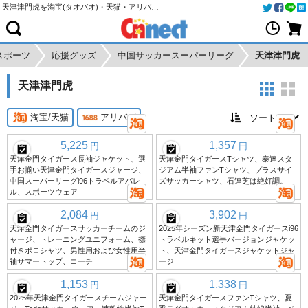
天津津門虎を淘宝(タオバオ)・天猫・アリババから個人輸入・購入代行
スポーツ
応援グッズ
中国サッカースーパーリーグ
天津津門虎
天津津門虎
淘宝/天猫
アリババ
5,225
1,357
円
円
天津金門タイガース長袖ジャケット、選
天津金門タイガースTシャツ、泰達スタ
手お揃い天津金門タイガースジャージ、
ジアム半袖ファンTシャツ、プラスサイ
中国スーパーリーグi96トラベルアパレ
ズサッカーシャツ、石連芝は絶好調。
ル、スポーツウェア
2,084
3,902
円
円
天津金門タイガースサッカーチームのジ
2025年シーズン新天津金門タイガースi96
ャージ、トレーニングユニフォーム、襟
トラベルキット選手バージョンジャケッ
付きポロシャツ、男性用および女性用半
ト、天津金門タイガースジャケットジャ
袖サマートップ、コーチ
ージ
1,153
1,338
円
円
2025年天津金門タイガースチームジャー
天津金門タイガースファンTシャツ、夏