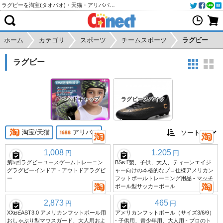
ラグビーを淘宝(タオバオ)・天猫・アリババから個人輸入・購入代行
ホーム
カテゴリ
スポーツ
チームスポーツ
ラグビー
ラグビー
ヘッドキャップ
ラグビースパイク
淘宝/天猫
アリババ
1,008
1,205
円
円
第5回ラグビーユースゲームトレーニン
BSKT製、子供、大人、ティーンエイジ
グラグビーインドア・アウトドアラグビ
ャー向けの本格的なプロ仕様アメリカン
ー
フットボールトレーニング用品 - マッチ
ボール型サッカーボール
2,873
465
円
円
XXBEAST3.0 アメリカンフットボール用
アメリカンフットボール（サイズ3/6/9）
おしゃぶり型マウスガード、大人用およ
- 子供用、青少年用、大人用 - プロのト