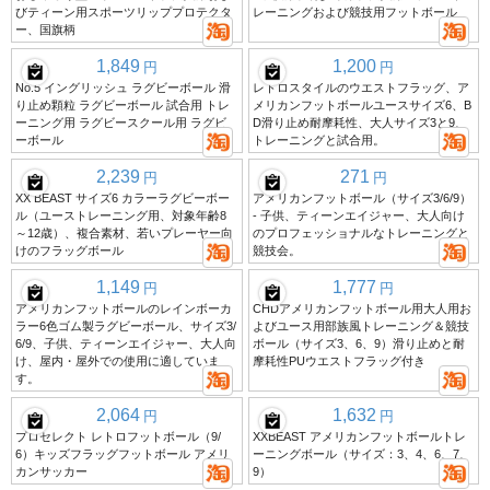
びティーン用スポーツリッププロテクタ
レーニングおよび競技用フットボール
ー、国旗柄
1,849
1,200
円
円
No.5 イングリッシュ ラグビーボール 滑
レトロスタイルのウエストフラッグ、ア
り止め顆粒 ラグビーボール 試合用 トレ
メリカンフットボールユースサイズ6、B
ーニング用 ラグビースクール用 ラグビ
D滑り止め耐摩耗性、大人サイズ3と9、
ーボール
トレーニングと試合用。
2,239
271
円
円
XX BEAST サイズ6 カラーラグビーボー
アメリカンフットボール（サイズ3/6/9）
ル（ユーストレーニング用、対象年齢8
- 子供、ティーンエイジャー、大人向け
～12歳）、複合素材、若いプレーヤー向
のプロフェッショナルなトレーニングと
けのフラッグボール
競技会。
1,149
1,777
円
円
アメリカンフットボールのレインボーカ
CHDアメリカンフットボール用大人用お
ラー6色ゴム製ラグビーボール、サイズ3/
よびユース用部族風トレーニング＆競技
6/9、子供、ティーンエイジャー、大人向
ボール（サイズ3、6、9）滑り止めと耐
け、屋内・屋外での使用に適していま
摩耗性PUウエストフラッグ付き
す。
2,064
1,632
円
円
プロセレクト レトロフットボール（9/
XXBEAST アメリカンフットボールトレ
6）キッズフラッグフットボール アメリ
ーニングボール（サイズ：3、4、6、7、
カンサッカー
9）