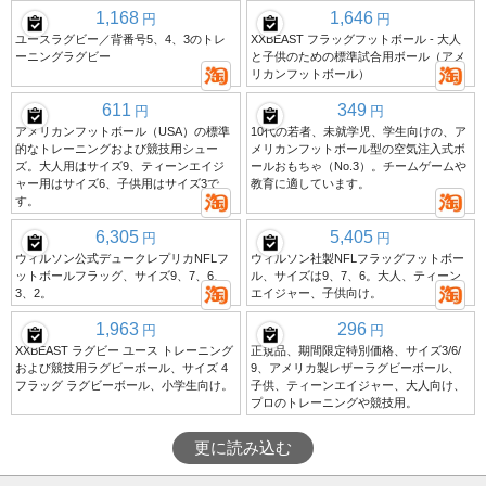
1,168
1,646
円
円
ユースラグビー／背番号5、4、3のトレ
XXBEAST フラッグフットボール - 大人
ーニングラグビー
と子供のための標準試合用ボール（アメ
リカンフットボール）
611
349
円
円
アメリカンフットボール（USA）の標準
10代の若者、未就学児、学生向けの、ア
的なトレーニングおよび競技用シュー
メリカンフットボール型の空気注入式ボ
ズ。大人用はサイズ9、ティーンエイジ
ールおもちゃ（No.3）。チームゲームや
ャー用はサイズ6、子供用はサイズ3で
教育に適しています。
す。
6,305
5,405
円
円
ウィルソン公式デュークレプリカNFLフ
ウィルソン社製NFLフラッグフットボー
ットボールフラッグ、サイズ9、7、6、
ル、サイズは9、7、6。大人、ティーン
3、2。
エイジャー、子供向け。
1,963
296
円
円
XXBEAST ラグビー ユース トレーニング
正規品、期間限定特別価格、サイズ3/6/
および競技用ラグビーボール、サイズ 4
9、アメリカ製レザーラグビーボール、
フラッグ ラグビーボール、小学生向け。
子供、ティーンエイジャー、大人向け、
プロのトレーニングや競技用。
更に読み込む