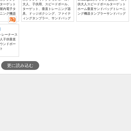
ターゲット
大人、子供用、スピードボール、
供大人スピードボールターゲット
屋内電子タ
ターゲット、垂直トレーニング器
ホーム垂直サンドバッグトレーニ
ニング機器
具、ドッジボクシング、ファイテ
ング機器タンブラーサンドバッグ
ィングタンブラー、サンドバッグ
円
グトレーナース
人子供垂直
ウンドボー
ト
更に読み込む