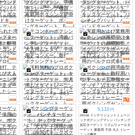
サウンドタ
下げ式ボクシングマシン、子供用
ー製ボクシングターゲット、パン
フィットネ
トレーニング機器、家庭用ボクシ
チングターゲット、キックターゲ
ドキック、
ング壁掛けターゲット、ボクシン
ット、パンチングパッド、小型ハ
ト用の卸売
グターゲット、Bluetooth音楽。
ンドターゲット、ムエタイキック
ターゲット。
204
613
円
円
曲したボクシ
テコンドーボクシングターゲッ
家庭用および業務用ボクシング用
性と耐引裂
ト、湾曲パンチングターゲット、
壁掛けターゲットの越境卸売、ボ
、散打、フ
大人用ムエタイ、子供用テコンド
クシングスポーツおよびフィット
プロ仕様の
ー、散打、ボクシングトレーニン
ネス機器用のベルクロ式多機能組
トです。
グ器具、キックターゲット
み合わせ壁掛けターゲット。
730
204
円
円
ンドー、お
送料無料のプロボクシングターゲ
ボクシング用湾曲型ターゲット、
ーニング用
ット、キックターゲット、大人用
散打用ハンドヘルド五本指ターゲ
ット。湾曲
ムエタイトレーニングターゲッ
ット、ムエタイボクシングターゲ
ト、スパーリングターゲット、キ
ット、テコンドートレーニング用
ックターゲット、手足一体型ター
ボクシングセンターハンドル
ゲット
213
5,110
円
円
、大人用と
ボクシングターゲット、パンチタ
mrcue インテリジェントミュージ
ト、ボクシ
ーゲット、キックターゲット、大
ックボクシングマシン パンチング
ーゲット、
人と子供用の散打（中国式キック
反応ターゲット リズムウォールタ
庭用プロト
ボクシング）とムエタイのトレー
ーゲット 家庭用 子供 大人 トレー
具
ニング器具、キックターゲット、
ニング機器