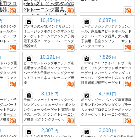
打撃ターゲット、テコンドーター
ゲット
10,454
6,687
円
円
円
ボクシング
アメリカのX-NEインテリジェント
ピークボクシングリアクションボ
ォールター
ミュージックボクシングマシン壁
ール、家庭用スピードボール、ド
ーゲットサ
ターゲットホームボクシング子供
ッジトレーニング器具、大人用、
ロトレーニ
電子反応ターゲットトレーニング
子供用、垂直タンブラー、サンド
機器大人
バッグターゲット
10,191
7,826
円
円
円
サンドバッグ垂
ピークサンドバッグボクシング家
TTPマイクロファイバーレザー湾
レーニング
庭用サンダ垂直タンブラーサンド
曲カミソリターゲットボクサータ
グタンブラ
バッグ大人子供ボクシングターゲ
ーゲットスパーリングサンダスモ
ティファク
ットフィットネストレーニング機
ールハンドターゲットムエタイ超
器
軽量超薄型精密ターゲット
8,118
4,760
円
円
ーゲット子
子供用スマートミュージックボク
ボクシングサンドバッグ垂直家庭
ダスパーリ
シングマシン ミュージックボクシ
用サンドバッグサンダタンブラー
ットテコン
ングウォールターゲット 家庭用親
大人子供プロテコンドーボクシン
クターゲッ
子スポーツボクシングトレーニン
グターゲットトレーニング機器
ダ機器
グ機器 ボクシングターゲット
2,307
3,008
円
円
円
ボクシング
ボクシングリアクションボール、
Chuangbuボクシング反応ボール子