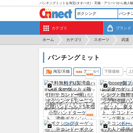
パンチングミットを淘宝(タオバオ)・天猫・アリババから個人
カテゴリ
ブランド
ホーム
カテゴリ
スポーツ
武道
パンチングミット
-
淘宝/天猫
アリババ
322
255
円
円
送料無料 PU製湾曲ハンドターゲッ
Libosen製プロボク
ト（散打、テコンドー用）、ボク
ト、ボクシングと散打
シングトレーニング用ハンドヘル
グ用湾曲ハンドターゲ
ド5本指小型ハンドターゲット、湾
ーゲット、テコンドー
曲ボクシングターゲット
グ用キックターゲット
234
204
円
円
ボクシングターゲット、テコンド
テコンドー、屋内での