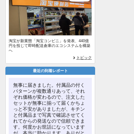
淘宝が新業態「淘宝コンビニ」を発表、440億
円を投じて即時配送倉庫のエコシステムを構築
へ
トピック
最近の到着レポート
無事に届きました。付属品の付く
パターンが複数通りあって、それ
ぞれ価格が変わるので、注文した
セットが無事に揃って届くかちょ
っと不安がありましたが、キチン
と付属品まで写真で確認させてく
れてからの発送なので信頼できま
す。何度かお世話になっています
が、本当に助かります。ありがと