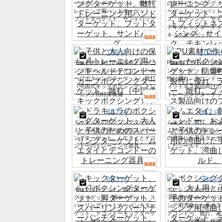
ーボクシングターゲット、散打ト
の散打トレーニング、
レーニング用ハンドターゲット、
ーゲット、コンバット
フットターゲット、サンドバッグ
ス、ボクシング、サイ
チキンレッグターゲッ
キックターゲット。
196
204
円
円
子供と大人向けの保護具トレーニ
PU素材で作られた湾
ング用ハンドヘルドテコンドーカ
ングターゲット。防爆
ーブボクシングターゲット、散打
性に優れ、テコンドー
（中国式キックボクシング）トレ
ィットネス製品向けの
ーニング用特殊装備
トレーニングターゲッ
467
642
円
円
ドラキュラのボクシングターゲッ
ムエタイ、散打、テコ
ト、大人と子供のためのスパーリ
よび大人と子供のトレ
ングターゲット、ムエタイとテコ
の湾曲した手足ターゲ
ンドーのトレーニング器具。
したシールド。
663
584
円
円
キックターゲット、散打ボクシン
ボクシングターゲット
グターゲット、脚ターゲット、ス
子供用の手のターゲッ
パーリングパートナーパンチター
ング用湾曲した手のタ
ゲット、テコンドーキックターゲ
テコンドー、散打、家
ット、ボクシングジム
レーニング機器、保護