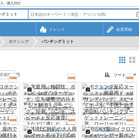
輸入・購入代行
トレンド
会員登録
ボクシング
パンチングミット
円
847
5,256
円
円
シングターゲッ
家庭用、格闘技、ボクシングのタ
ボクシング反応ターゲット、家庭
トレーニン
ーゲット、立ち姿勢でのストレス
用ドッジサンドバッグ、スピード
ット、拳タ
解消トレーニング、回避、パン
ボール、子供と幼児用回転パンチ
トレーニン
チ、スピードと反応速度の向上な
ングターゲットトレーニング機
どに適した、高さ調節可能なSSス
器、ローリーポリーおもちゃ
ピードボール。
2,158
4,614
円
円
大人と子供
越境EC対応の大人用スマート吊り
FRISKY製マイクロファイバーレザ