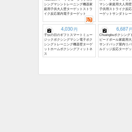
シングマシントレーニング機器家
マシン家庭用大人用壁
庭用子供大人壁ターゲットストラ
子供用ストライク反応
イク反応屋内電子ターゲット
ーゲットサンダトレー
4,030
6,687
円
子供の日のギフトスマートミュー
Chuangbuボクシン
ジックボクシングマシン電子ボク
ピードボール家庭用大
シングトレーニング機器壁ターゲ
サンドバッグ屋内リバ
ットホームボクシングフィットネ
ルドッジ反応ターゲッ
ス