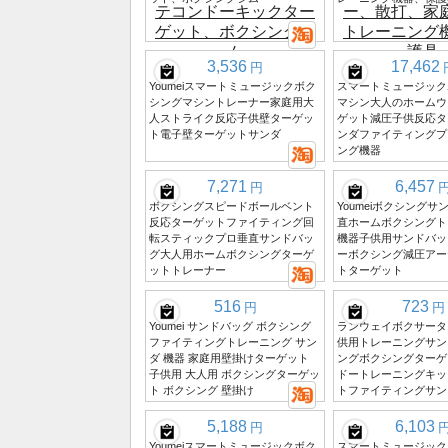
3,536
17,462
円
Youmeiスマートミュージックボク
スマートミュージック
シングマシントレーナー家庭用大
マシン大人のホームウ
人ストライク反応子供壁ターゲッ
ゲット減圧子供反応タ
ト電子壁ターゲットサンダ
ンダファイティングプ
ング機器
7,271
6,457
円
ボクシングスピードボールベント
Youmeiボクシング
反応ターゲットファイティング回
直ホームボクシングト
転スティックプロ垂直サンドバッ
機器子供用サンドバッ
グ大人用ホームボクシングターゲ
ーボクシング減圧アー
ットトレーナー
トターゲット
516
723
円
円
Youmei サンドバッグ ボクシング
ランウェイボクサータ
ファイティングトレーニング サン
供用トレーニングサン
ダ 機器 家庭用壁掛けターゲット
ングボクシングターゲ
子供用 大人用 ボクシングターゲッ
ドートレーニングキッ
ト ボクシング 壁掛け
トファイティングサン
5,188
6,103
円
Youmeiスマートミュージックボク
スマートミュージック