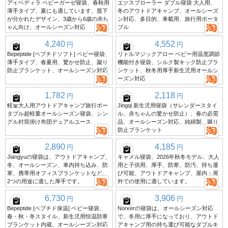
アイベディラ ベビーガーゼ寝袋、春秋用
エクスプローラー ダブル寝袋 大人用、
薄手タイプ、夏にも適しています、股下
冬のアウトドアキャンプ、オールシーズ
が分かれたデザイン、3歳から6歳の赤ち
ン対応、多目的、車載用、旅行用ポータ
ゃん向け、オールシーズン対応
ブル
4,240
4,552
円
円
Bepeptide [ペプチドソフト] ベビー寝袋、
リトルマジックアロー ベビー用温度調節
薄手タイプ、春夏用、驚かせ防止、蹴り
機能付き寝袋、シルク製キック防止ブラ
防止ブランケット、オールシーズン対応
ンケット、秋冬用厚手新生児用オールシ
ーズン対応
1,782
2,118
円
円
軽量大人用アウトドアキャンプ旅行ポー
Jingqi 新生児用寝袋（サレンダースタイ
タブル超軽量オールシーズン寝袋、シン
ル、赤ちゃんの驚かせ防止）、春の必需
グル封筒掛け布団デュアルユース
品、オールシーズン対応、純綿製、蹴り
防止ブランケット
2,890
4,185
円
円
Jiangyuの寝袋は、アウトドアキャンプ、
キャメル寝袋、2026年秋冬モデル、大人
冬、オールシーズン、車内持ち込み、防
用と子供用、厚手、防寒、防汚、持ち運
寒、携帯用オフィスブランケットなど、
び可能、アウトドアキャンプ、屋内・屋
2つの用途に適した厚手です。
外での使用に適しています。
6,730
3,906
円
円
Bepeptide [ペプチド保温] ベビー寝袋、
Norkerの寝袋は、オールシーズン対応
春・秋・冬スタイル、新生児用恒温防寒
で、冬用に厚手になっており、アウトド
ブランケット内蔵、オールシーズン対応
アキャンプ用の持ち運び可能なダブルキ