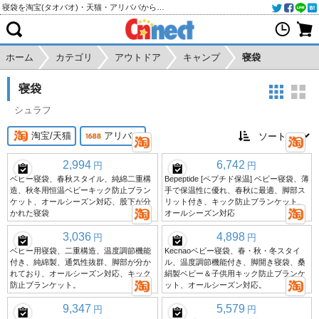
寝袋を淘宝(タオバオ)・天猫・アリババから個人輸入・購入代行
ホーム
カテゴリ
アウトドア
キャンプ
寝袋
寝袋
シュラフ
淘宝/天猫
アリババ
2,994
6,742
円
円
ベビー寝袋、春秋スタイル、純綿二重構
Bepeptide [ペプチド保温] ベビー寝袋、薄
造、秋冬用恒温ベビーキック防止ブラン
手で保温性に優れ、春秋に最適、脚部ス
ケット、オールシーズン対応、股下が分
リット付き、キック防止ブランケット、
かれた寝袋
オールシーズン対応
3,036
4,898
円
円
ベビー用寝袋、二重構造、温度調節機能
Kechaoベビー寝袋、春・秋・冬スタイ
付き、純綿製、通気性抜群、脚部が分か
ル、温度調節機能付き、脚開き寝袋、桑
れており、オールシーズン対応、キック
絹製ベビー＆子供用キック防止ブランケ
防止ブランケット。
ット、オールシーズン対応。
9,347
5,579
円
円