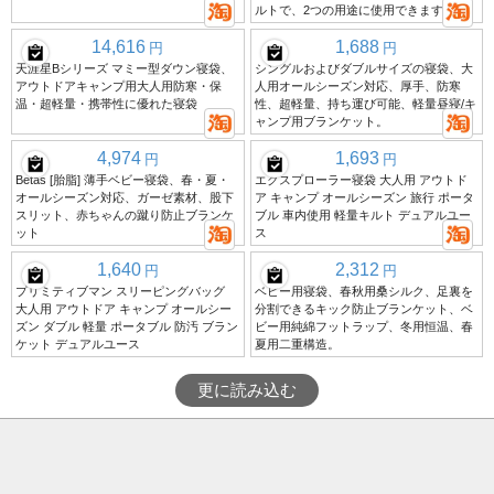
ルトで、2つの用途に使用できます。
14,616
1,688
円
円
天涯星Bシリーズ マミー型ダウン寝袋、
シングルおよびダブルサイズの寝袋、大
アウトドアキャンプ用大人用防寒・保
人用オールシーズン対応、厚手、防寒
温・超軽量・携帯性に優れた寝袋
性、超軽量、持ち運び可能、軽量昼寝/キ
ャンプ用ブランケット。
4,974
1,693
円
円
Betas [胎脂] 薄手ベビー寝袋、春・夏・
エクスプローラー寝袋 大人用 アウトド
オールシーズン対応、ガーゼ素材、股下
ア キャンプ オールシーズン 旅行 ポータ
スリット、赤ちゃんの蹴り防止ブランケ
ブル 車内使用 軽量キルト デュアルユー
ット
ス
1,640
2,312
円
円
プリミティブマン スリーピングバッグ
ベビー用寝袋、春秋用桑シルク、足裏を
大人用 アウトドア キャンプ オールシー
分割できるキック防止ブランケット、ベ
ズン ダブル 軽量 ポータブル 防汚 ブラン
ビー用純綿フットラップ、冬用恒温、春
ケット デュアルユース
夏用二重構造。
更に読み込む