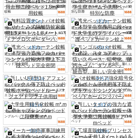
二段ベッド用蚊帳付き0.9m1.2m高低二段
蚊帳 2025年新厚手暗号化二段ベッドシン
ベッド子供用台形二段ベッド1.5m家庭用
グルベッド学生寮ホーム子供用ベッド特
蚊帳
別な防塵
585
322
円
円
無料設置テントパオ蚊帳折りたたみ式隔
遮光ベッドカーテン蚊帳一体型学生寮専
離防蚊家庭用1.5メートル1.8メートル3ド
用二段ベッド大学生のプライバシー保護
アクロスボーダーパターンテント
ベッドカーテン蚊よけ
439
760
円
円
遮光ベッドカーテン蚊帳一体型強力遮光
モンゴルのパオ蚊帳、無料建設、スクエ
フルカバーシングル蚊帳大学寮上下二段
アトップ、広いスペース、暗号化、屋内
ベッド完全密閉
ホーム、ダブルベッド、統合型、新しい
完全密閉型
3,421
555
円
円
新しいU字型3ドアフェンスバックル落下
パオ蚊帳3ドア強化暗号化フルボトム子
防止ベッド蚊帳ホームベッドルームスク
供用落下防止ブラケットシングルダブル
エアトップ子供用蚊帳
ベッドホームジッパーパターンテント
181
2,281
円
円
大学生用暗号化蚊帳 m*.m 防塵トップシ
新しいタイプの強力な遮光ベッドカーテ
ングルベッド二段寮寮.m*.m
ン蚊帳一体型大学寮二段蚊帳3ドア0.9m
ベッド
789
828
円
円
メーカー卸売軍事訓練用蚊帳大学生シン
工場直販蚊帳プリンセスドーム天井1.8メ