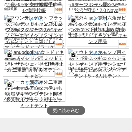
グルベッド二段ベッド寮蚊帳厚手暗号化
ートル1.5パターンホーム夏シングルベッ
病院蚊帳
ド1.0 * 2.0 Nayou
20,439
14,298
円
円
マウンテンゲスト ブラックエンデッドキ
屋外キャンプ用六角形ピラミッドテント
ャンプ用品 ブラックタワースカイキャノ
インディアンテント 日焼け止め 防水 尖
ピーエディション インディアンテント
塔テント キャノピー キャンプ用品
日焼け止め 防水 アウトドア ブラックス
パイアテント
10,526
33,626
円
円
Xianuoduoji アウトドアキャンプ インド
アウトドアキャンプ用インドピラミッド
ピラミッドテント サンシェード 日焼け
コットンテントキャンプ用サンシェード
止め 二重層 防雨 尖塔テント キャビン
日焼け止め防水スパイアテント5～8人用
テント
9,357
円
メーカー卸売屋外二重層インナー＆アウ
ターテント尖塔型キャンプテント防水多
人数用ブラック戦士ピラミッドテント
更に読み込む