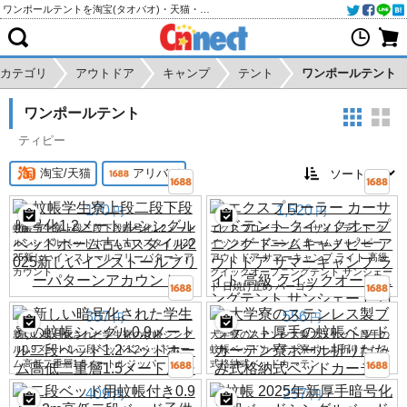
ワンポールテントを淘宝(タオバオ)・天猫・アリババから個人輸入・購入代行
カテゴリ
アウトドア
キャンプ
テント
ワンポールテント
ワンポールテント
ティピー
淘宝/天猫
アリババ
170
1,520
円
円
蚊帳学生寮上段二段下段暗号化1.2メート
エクスプローラー カーサイドテント ク
ルシングルベッドホーム古いスタイル20
イックオープニング ドームキャノピー
25新しいインストールフリーパターンア
アウトドア サマーキャンプ ライト 高級
カウント
クイックオープニングテント サンシェー
ド 日焼け止め パーゴラ
387
556
円
円
新しい暗号化された学生寮の蚊帳シング
大学寮のステンレス製ブラケット厚手の
ル0.9メートル二段ベッド1.2ベッドホー
蚊帳ベッドカーテン寮ポール折りたたみ
ム高低二重層1.5メートルジッパー
式格納式ベッドカーテン
409
257
円
円