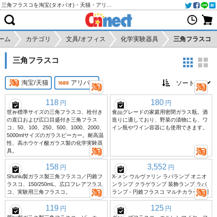
三角フラスコを淘宝(タオバオ)・天猫・アリババから個人輸入・購入代行
ーム
カテゴリ
文具/オフィス
化学実験器具
三角フラスコ
三角フラスコ
淘宝/天猫
アリババ
118
180
円
円
世界標準サイズの三角フラスコ、栓付き
食品グレードの家庭用密閉ガラス瓶。酒
の直口および広口目盛付き三角フラス
造りに適しており、野菜の漬物にも、ワ
コ、50、100、250、500、1000、2000、
イン瓶やワイン容器にも使用できます。
5000mlサイズのガラスビーカー。耐高温
性、高ホウケイ酸ガラス製の化学実験器
具。
158
3,552
円
円
Shuniu製ガラス製三角フラスコ／円錐フ
X-メン ウルヴァリン ラバランプ オニオ
ラスコ、150/250mL、広口フレアフラス
ンランプ クラゲランプ 装飾ランプ ラバ
コ、実験用三角フラスコ。
ランプ - 円錐フラスコ マルチカラー展開
119
125
円
円