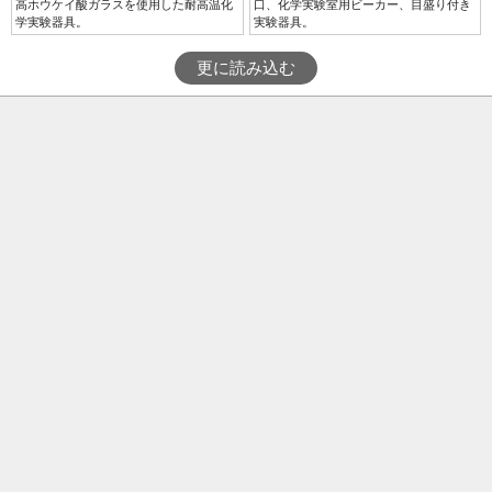
高ホウケイ酸ガラスを使用した耐高温化
口、化学実験室用ビーカー、目盛り付き
学実験器具。
実験器具。
更に読み込む