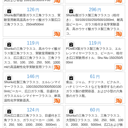
具および容器 100/250/500ml F66
126
296
円
円
Shuniu製円錐形ガラス三角フラスコ、実
Shuniu製ガラス製三角フラスコ（栓付
験室用耐高温高ホウケイ酸ガラス製広口
き）、50/100/150/250/500/1000ml、耐高
三角フラスコ、250ml/500ml
温ビーカー、ガラス栓付き化学実験器
具、高ホウケイ酸ガラス製三角フラス
コ。
119
119
円
円
Shuniuの三角フラスコ、高ホウケイ酸ガ
POMEX製ガラス製三角フラスコ、エル
ラス製三角フラスコ、実験室用耐熱フラ
レンマイヤーフラスコ、ビーカー、栓付
スコ、広口直口三角フラスコ、三角フラ
き広口実験用ボトル、Shu Niu 150/250/5
スコ、50、100、150、250、500、1000
00ml
mlの高温耐性化学実験室用フラスコ。
146
61
円
円
Shuniu社製三角フラスコ、エルレンマイ
食品、ジャム、チリソース、ピクルス、
ヤーフラスコ、100/150/250/300/500/100
ハチミツペーストなどを保存するための
0mlビーカー、広口ガラス瓶、目盛付き
ガラス製の密閉容器、および小型の六角
ガラスエルレンマイヤーフラスコ、耐高
形のガラス瓶。
温性化学実験器具。
124
60
円
円
汎用広口直口三角フラスコ、目盛付き三
Shuniuの三角フラスコ、三角フラスコ、
角フラスコ、ガラスビーカー（100、15
大型B口フラスコ、150、250、500、100
0、250、500、1000、2000、3000ml）、
0、2000、3000、5000ml、広口および狭