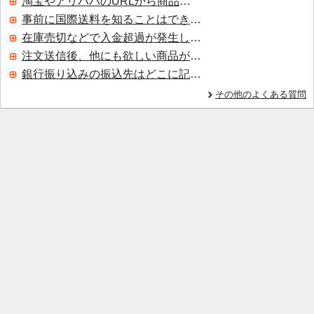
淘宝やアリババのURLから商品を探すことはできますか？
事前に国際送料を知ることはできますか？
在庫売切などで入金超過が発生した場合はいつ返金されますか？
注文送信後、他にも欲しい商品が見つかった場合、追加注文できますか？
銀行振り込みの振込先はどこに記載されていますか？
その他のよくある質問