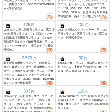
華欧製ガラス製三角フラスコ、ビーカ
グローブフラスコ、エルレンマイヤーフ
ー、円錐フラスコ、50/150/250/500/1000
ラスコ、ビーカー、ねじ込み式フラス
ml化学実験器具
コ、100、150、250、500、1000、200
0、3000、5000 ml、目盛り付き耐高温化
学実験器具、高ホウケイ酸ガラス製。
126
135
円
円
Labshark ガラス製三角フラスコ、広口 S
Labshark製エルレンマイヤーフラスコ／
huniu 三角フラスコ、フレア口ストレー
円錐フラスコ／実験用フラスコ／広口タ
ト口組織培養用三角フラスコ、Xiangbo
イプ、50/150/500ml
実験室用高ホウケイ酸耐熱三角フラスコ
（ストッパー付き）、小口タイプ、250m
l/500ml。
2,573
30
円
円
石英製酸素燃焼シリンダー、白金線入り
Shu Niu三角フラスコ、直口広口ガラス三
ガラス爆発シリンダー、酸素燃焼シリン
角フラスコ、実験室用目盛付き三角フラ
ダー、白金線入りヨウ素フラスコ、三角
スコ（広口B口およびフレア口）。
フラスコ、エルレンマイヤーフラスコ、
三角フラスコ、250ml、500ml、1000ml酸
素シリンダー燃焼装置
333
118
円
円
Xinweier すり合わせガラスフラスコ、エ
Shu Niu製円錐フラスコ（口径拡大タイプ
ルレンマイヤーフラスコ、円錐フラス
と直口タイプ）、高ホウケイ酸耐熱ガラ
コ、直口円錐フラスコ、ガラスビーカー
ス製三角フラスコ、実験室用50/500/1000
3.3 高ホウケイ酸ガラス 高温化学実験器
リットル