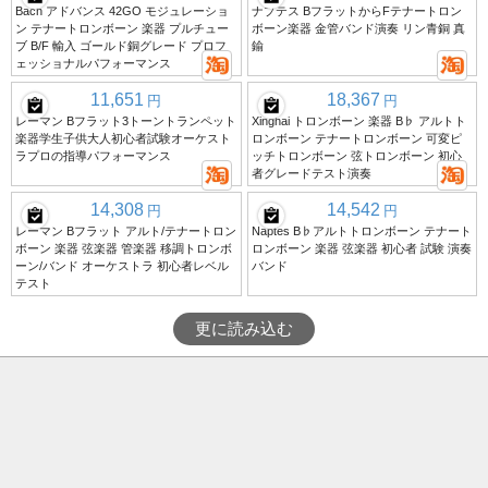
Bach アドバンス 42GO モジュレーショ
ナプテス BフラットからFテナートロン
ン テナートロンボーン 楽器 プルチュー
ボーン楽器 金管バンド演奏 リン青銅 真
ブ B/F 輸入 ゴールド銅グレード プロフ
鍮
ェッショナルパフォーマンス
11,651
18,367
円
円
レーマン Bフラット3トーントランペット
Xinghai トロンボーン 楽器 B♭ アルトト
楽器学生子供大人初心者試験オーケスト
ロンボーン テナートロンボーン 可変ピ
ラプロの指導パフォーマンス
ッチトロンボーン 弦トロンボーン 初心
者グレードテスト演奏
14,308
14,542
円
円
レーマン Bフラット アルト/テナートロン
Naptes B♭アルトトロンボーン テナート
ボーン 楽器 弦楽器 管楽器 移調トロンボ
ロンボーン 楽器 弦楽器 初心者 試験 演奏
ーン/バンド オーケストラ 初心者レベル
バンド
テスト
更に読み込む