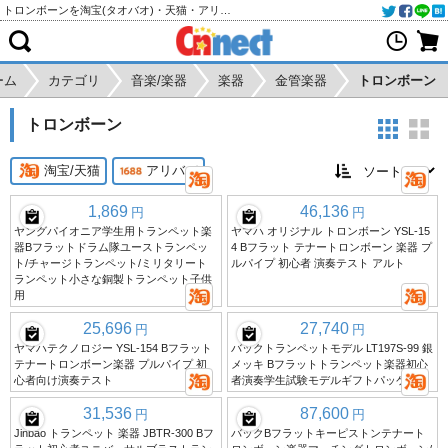
トロンボーンを淘宝(タオバオ)・天猫・アリババから個人輸入・購入代行
ーム
カテゴリ
音楽/楽器
楽器
金管楽器
トロンボーン
トロンボーン
淘宝/天猫
アリババ
1,869
46,136
円
円
ヤングパイオニア学生用トランペット楽
ヤマハ オリジナル トロンボーン YSL-15
器Bフラットドラム隊ユーストランペッ
4 Bフラット テナートロンボーン 楽器 プ
ト/チャージトランペット/ミリタリート
ルパイプ 初心者 演奏テスト アルト
ランペット小さな銅製トランペット子供
用
25,696
27,740
円
円
ヤマハテクノロジー YSL-154 Bフラット
バックトランペットモデル LT197S-99 銀
テナートロンボーン楽器 プルパイプ 初
メッキ Bフラットトランペット楽器初心
心者向け演奏テスト
者演奏学生試験モデルギフトパッケージ
31,536
87,600
円
円
Jinbao トランペット 楽器 JBTR-300 Bフ
バックBフラットキーピストンテナート