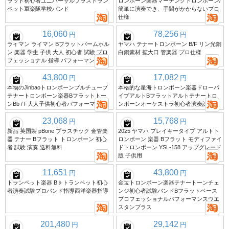
ラット初心者ユニバーサルブラストラン
ロンボーン楽器マーチングトロンボーン/
ペット軍楽隊学校バンド
簡単に演奏でき、手間がかからないプロ
仕様
16,060
78,256
円
円
ライマン ライマン Bフラットパームホル
ヤマハ テナートロンボーン B/F リン光銅
ン 楽器 学生 子供 大人 初心者 試験 プロ
白銅素材 拡大口 管楽器 プロ仕様
フェッショナル 指導 パフォーマンス
43,800
17,082
円
円
本物のJinbaoトロンボーンプルチューブ
本格的な星海トロンボーン楽器ドローパ
テナートロンボーン楽器Bフラットトー
イプアルトBフラットアルトテナートロ
ンBb / F大人子供初心者パフォーマンス
ンボーンオーケストラ初心者演奏試験
23,068
15,768
円
円
新品 英国製 pBone プラスチック 金管楽
2025 ヤマハ プレイキータイプ アルトト
器 テナー Bフラット トロンボーン 初心
ロンボーン 楽器 Bフラット モディファイ
者 試験 演奏 送料無料
ドトロンボーン YSL-158 アップグレード
版 子供用
11,651
43,800
円
円
トランペット楽器 B♭トランペット初心
金宝トロンボーン楽器テナートーンチェ
者演奏試験プロバンド指導西洋楽器指導
ンジ初心者試験バンドBフラットベース
プロフェッショナルパフォーマンスウエ
スタンブラス
201,480
29,142
円
円