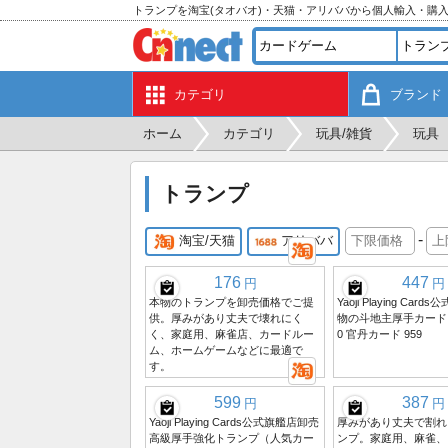
トランプを淘宝(タオバオ)・天猫・アリババから個人輸入・購
カテゴリ
ブランド
ホーム
カテゴリ
玩具/雑貨
玩具
トランプ
-
淘宝/天猫
アリババ
176
447
円
円
本物のトランプを卸売価格でご提
Yaoji Playing Car
供。厚みがあり丈夫で壊れにく
物の斗地主厚手カード 2
く、家庭用、麻雀店、カードルー
0 官丹カード 959
ム、ホームゲームなどに最適で
す。
599
387
円
円
Yaoji Playing Cards公式旗艦店卸売
厚みがあり丈夫で割れ
高級厚手強化トランプ（人気カー
ンプ。家庭用、麻雀、