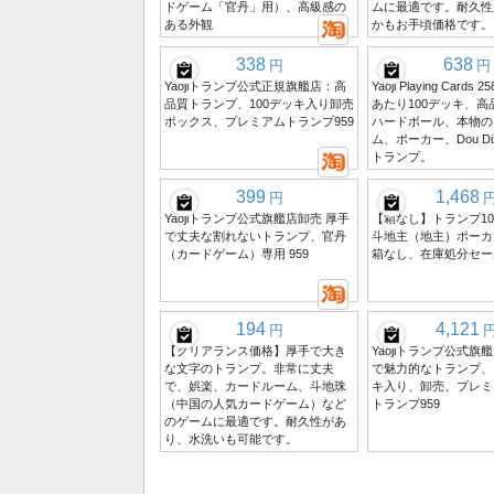
ドゲーム「官丹」用）、高級感の
ムに最適です。耐久性
ある外観
かもお手頃価格です。
338
638
円
円
Yaojiトランプ公式正規旗艦店：高
Yaoji Playing Cards
品質トランプ、100デッキ入り卸売
あたり100デッキ、
ボックス、プレミアムトランプ959
ハードボール、本物の
ム、ポーカー、Dou Diz
トランプ。
399
1,468
円
Yaojiトランプ公式旗艦店卸売 厚手
【箱なし】トランプ1
で丈夫な割れないトランプ、官丹
斗地主（地主）ポーカ
（カードゲーム）専用 959
箱なし、在庫処分セー
194
4,121
円
【クリアランス価格】厚手で大き
Yaojiトランプ公式旗
な文字のトランプ。非常に丈夫
で魅力的なトランプ、1
で、娯楽、カードルーム、斗地珠
キ入り、卸売、プレミ
（中国の人気カードゲーム）など
トランプ959
のゲームに最適です。耐久性があ
り、水洗いも可能です。