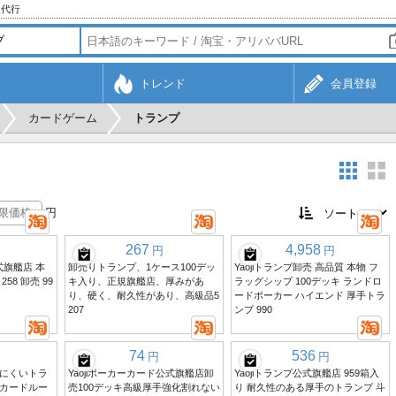
入代行
トレンド
会員登録
カードゲーム
トランプ
円
267
4,958
円
円
ds公式旗艦店 本
卸売りトランプ、1ケース100デッ
Yaojiトランプ卸売 高品質 本物 フ
58 卸売 99
キ入り、正規旗艦店、厚みがあ
ラッグシップ 100デッキ ランドロ
り、硬く、耐久性があり、高級品5
ードポーカー ハイエンド 厚手トラ
207
ンプ 990
74
536
円
円
にくいトラ
Yaojiポーカーカード公式旗艦店卸
Yaojiトランプ公式旗艦店 959箱入
カードルー
売100デッキ高級厚手強化割れない
り 耐久性のある厚手のトランプ 斗