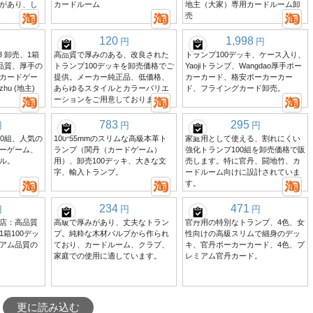
があり、し
カードルーム
地主（大家）専用カードルーム卸
売
120
1,998
円
円
 258 卸売、1箱
高品質で厚みのある、改良された
トランプ100デッキ、ケース入り、
高品質、厚手の
トランプ100デッキを卸売価格でご
Yaojiトランプ、Wangdao厚手ポー
カードゲー
提供。メーカー純正品、低価格、
カーカード、格安ポーカーカー
hu (地主)
あらゆるスタイルとカラーバリエ
ド、フライングカード卸売。
ーションをご用意しております。
783
295
円
円
円
00組、人気の
100*55mmのスリムな高級本革ト
家庭用として使える、割れにくい
ーゲーム、
ランプ（関丹（カードゲーム）
強化トランプ100組を卸売価格で販
ル。
用）、卸売100デッキ、大きな文
売します。特に官丹、闘地竹、カ
字、輸入トランプ。
ードルーム向けに設計されていま
す。
234
471
円
円
円
艦店：高品質
高級で厚みがあり、丈夫なトラン
官丹用の特別なトランプ、4色、女
箱100デッ
プ。純粋な木材パルプから作られ
性向けの高級スリムで細身のデッ
アム品質の
ており、カードルーム、クラブ、
キ、官丹ポーカーカード、4色、プ
家庭での使用に適しています。
レミアム官丹カード。
更に読み込む