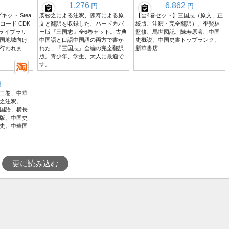
1,276
6,862
円
円
キット Stea
裴松之による注釈、陳寿による原
【全4巻セット】三国志（原文、正
コード CDK
文と翻訳を収録した、ハードカバ
統版、注釈・完全翻訳）、季賢林
がライブラリ
ー版『三国志』全6巻セット。古典
監修、馬世図記、陳寿原著、中国
国地域向け
中国語と口語中国語の両方で書か
史概説、中国史書トップランク、
行われま
れた、『三国志』全編の完全翻訳
新華書店
版。青少年、学生、大人に最適で
す。
円
二巻、中華
之注釈。
国語、横長
版。中国史
史。中華国
更に読み込む