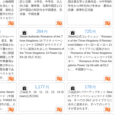
、人物相関
訳と注釈、小学生、中学生、大人
国古典文学と古典作品 - 小中学校5
を含む）を
向け版、陳寿著、古典中国語と口
年生から9年生向け冬休み・夏休み
著、裴松之
語中国語の対訳付き中国通史、完
読書 - 新華社正式版
題字が付さ
全版、中国史書
ストセラー
264
725
円
円
円
ジナルハー
Steam Authentic Romance of the T
Steam公式コレクション「Romanc
、原文、翻
hree Kingdoms 14 アクティベーシ
e of the Three Kingdoms 8 Remast
が収録され
ョンコード CDKEY がマイライブ
ered Edition + 9 + 10 + 11 + 12 + 13
て書かれた
ラリに追加されました Romance of
+ 14」、ライブラリに追加された
、特に戦国
the Three Kingdoms 14 Power Up
「Romance of the Three Kingdoms
網羅した学
Kit (全 DLC 付き)
14」アクティベーションコードCD
中華書局か
キー、「Romance of the Three Kin
青少年から
gdoms Power Up Kit with all DLC
歴史書であ
s」、中国製ゲーム。
ベストセラ
す。
1,177
178
円
円
gdoms Steam
三国志 9、10、11、12、13、14 (S
三国志14 パワーアップキット Stea
ード（中国
team公式CDK)
m アクティベーションコード CDK
: THREE KI
ey、すべての DLC がライブラリに
、黄巾の乱、八
永久に追加され、すべてのシナリ
ム。
オが含まれます。