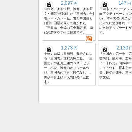
2,097
147
円
円
裴松之による注釈、陳寿による原
三国志14 パワーアップ
文と翻訳を収録した『三国志』全6
m アクティベーション
巻ハードカバー版。古典中国語と
EY、すべての DLC 
口語中国語の両方で書かれた、
に永久に追加され、中
『三国志』全編の完全翻訳版。10
の自動アップデートが
代の若者や学生に最適です。
す。
1,273
2,130
円
中華史糸綴じ書局刊、裴松之によ
『三国志』第一巻・第
る『三国志』注釈の完全版。『三
書局刊、陳寿著、裴松
国志』の正真正銘のベストセラ
『二十四史』簡体字中
ー、小説、陳寿のオリジナル作
レイアウト、原本完全
品、三国志の正史（脚色なし）。
書：最初の四史、三国
青少年および大人向けの『三国
学文献。
志』。