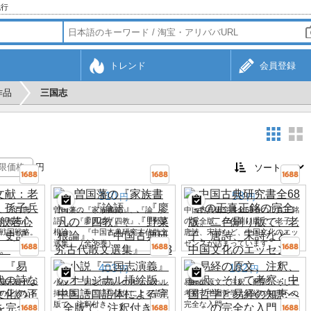
代行
トレンド
会員登録
作品
三国志
円
310
58
円
円
、三百唐
曽国藩の『家族書簡』、『論
中国古典研究書全68巻の正真正銘
、般若心
語』、『廖凡の『四教』、『野菜
の完全版。二色刷り版で、老子、
戦国戦略。
根論』、『中国古典研究古代散文
唐詩、宋詩など、中国文化のエッ
選集』（全36巻）
センスが詰まっています。
403
102
円
円
唐宋時代の
小説『三国志演義』のオリジナル
易経の原文、注釈、翻訳、そして
の正統な名
挿絵版。中国語口語体による完全
考察：中国哲学と易経の知恵への
版で、注釈付き。
完全な入門