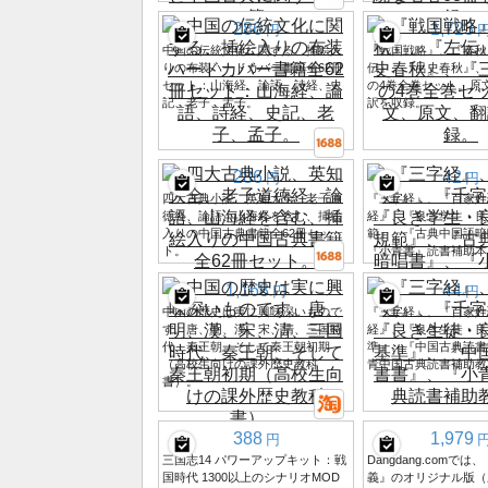
286
1,723
円
中国の伝統文化に関する、挿絵入
『戦国戦略』、『春秋
りの布装ハードカバー書籍全62冊
伝』、『呂史春秋』、
セット：山海経、論語、詩経、史
の4巻全巻セット。原
記、老子、孟子。
訳を収録。
286
42
円
円
四大古典小説、英知大全、老子道
『三字経』、『百家姓
徳経、論語、山海経を含む、挿絵
経』、『良き学生・良
入りの中国古典書籍全62冊セッ
範』、『古典中国語暗
ト。
『小青書』読書補助本
1,168
44
円
円
中国の歴史は実に興味深いもので
『三字経』、『百家姓
す。唐、明、漢、宋、清、三国時
経』、『良き生徒・良
代、秦王朝、そして秦王朝初期
準』、『中国古典読書
（高校生向けの課外歴史教科
青中国古典読書補助教
書）。
388
1,979
円
三国志14 パワーアップキット：戦
Dangdang.comで
国時代 1300以上のシナリオMOD
義』のオリジナル版（