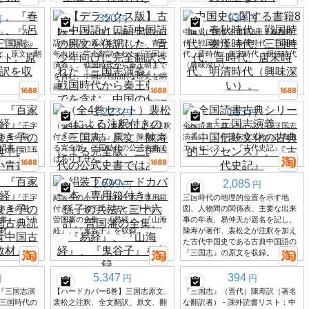
350
934
円
円
円
』、『左
【デラックス版】古典中国語と口
中国史に関する書籍8冊：春秋時
『三国志』
語中国語の原文を併記した、青少
代、戦国時代、秦漢時代、三国時
文、原文、翻
年向けに完全翻訳された『三国志
代、晋時代、唐宋時代、明清時代
演義』。戦国時代から秦王朝まで
（興味深い）。
を含む、中国の包括的な歴史を網
羅。
1,223
113
円
円
』、『千字
（全4巻セット）裴松之による注釈
全国読書古典シリーズ：『三国志
き子の規
付きの『三国志』原文、陳寿によ
演義』、『中国伝統文化の古典的
唱書』、
る完全版。三国時代の公式史書で
エッセンス』、『古代史記』
はありません。
2,599
2,085
円
円
』、『千字
絹装丁のハードカバー本（専用箱
三国時代の地理的位置を示す地
き子の基
付き）。孫子の兵法と三十六計、
図、人物間の関係表、主要な出来
書』、『小
曽国藩の全集、『易経』、『山海
事の年表、易仲天が題名を記し、
材』
経』、『鬼谷子』を収録。
陳寿が著作、裴松之が注釈を加え
た古代中国史である古典中国語の
『三国志』の原文を収録。
5,347
394
円
円
円
は、『三国志演
【ハードカバー6巻】三国志原文、
『三国志』（晋代）陳寿訳（著名
三国時代の
裴松之注釈、全文翻訳、原文、翻
な翻訳者） - 課外読書リスト：中