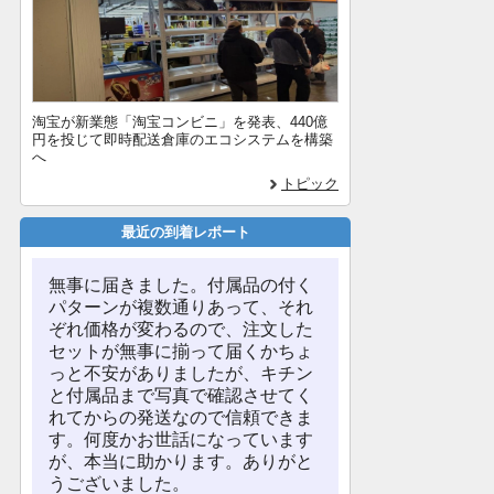
淘宝が新業態「淘宝コンビニ」を発表、440億
円を投じて即時配送倉庫のエコシステムを構築
へ
トピック
最近の到着レポート
無事に届きました。付属品の付く
パターンが複数通りあって、それ
ぞれ価格が変わるので、注文した
セットが無事に揃って届くかちょ
っと不安がありましたが、キチン
と付属品まで写真で確認させてく
れてからの発送なので信頼できま
す。何度かお世話になっています
が、本当に助かります。ありがと
うございました。