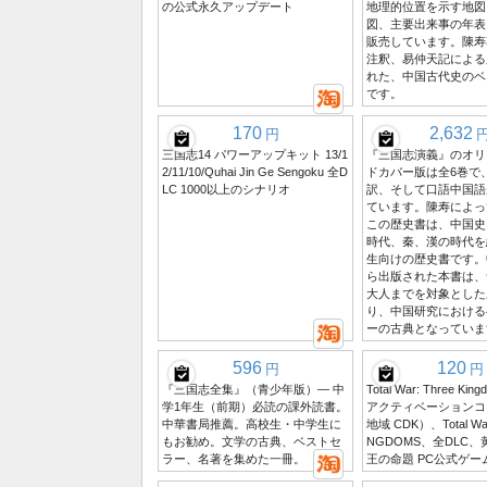
の公式永久アップデート
地理的位置を示す地図
図、主要出来事の年表
販売しています。陳寿
注釈、易仲天記による
れた、中国古代史のベ
です。
170
2,632
円
三国志14 パワーアップキット 13/1
『三国志演義』のオリ
2/11/10/Quhai Jin Ge Sengoku 全D
ドカバー版は全6巻で
LC 1000以上のシナリオ
訳、そして口語中国語
ています。陳寿によっ
この歴史書は、中国史
時代、秦、漢の時代を
生向けの歴史書です。
ら出版された本書は、
大人までを対象とした
り、中国研究における
ーの古典となっていま
596
120
円
円
『三国志全集』（青少年版）― 中
Total War: Three Kin
学1年生（前期）必読の課外読書。
アクティベーションコ
中華書局推薦。高校生・中学生に
地域 CDK）、Total War
もお勧め。文学の古典、ベストセ
NGDOMS、全DLC
ラー、名著を集めた一冊。
王の命題 PC公式ゲー