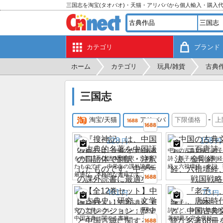
三国志を淘宝(タオバオ)・天猫・アリババから個人輸入・購入
カテゴリ
ブランド
ホーム
カテゴリ
玩具/雑貨
古典
三国志
-
淘宝/天猫
アリババ
228
158
円
円
『搜神記』は、中国の古典的名著
中国の古典文献：老子
を中国語の口語体で翻訳・注釈し
詩、孫子兵法、金剛経
たものです。中学生の課外読書に
経、六祖壇経、史記、
最適な、本格的な書籍です。
461
73
円
円
【全12巻セット】中国古典史、研
『老子』、『易経』、
究、文学のコレクション：歴史と
詩など、中国古典文化
中国古典に関する書籍
著68冊を完全収録。