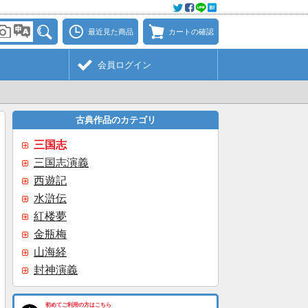
最近見た商品
カートの確認
会員ログイン
古典作品のカテゴリ
三国志
三国志演義
西遊記
水滸伝
紅楼夢
金瓶梅
山海経
封神演義
初めてご利用の方はこちら