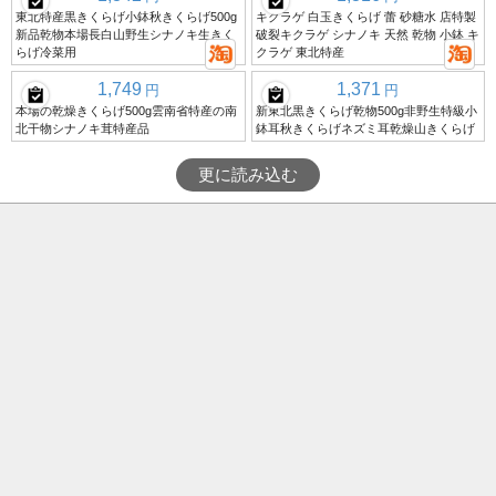
東北特産黒きくらげ小鉢秋きくらげ500g
キクラゲ 白玉きくらげ 蕾 砂糖水 店特製
新品乾物本場長白山野生シナノキ生きく
破裂キクラゲ シナノキ 天然 乾物 小鉢 キ
らげ冷菜用
クラゲ 東北特産
1,749
1,371
円
円
本場の乾燥きくらげ500g雲南省特産の南
新東北黒きくらげ乾物500g非野生特級小
北干物シナノキ茸特産品
鉢耳秋きくらげネズミ耳乾燥山きくらげ
更に読み込む