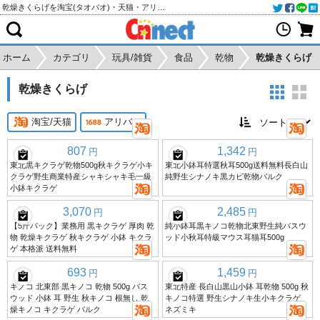
乾燥きくらげを淘宝(タオバオ)・天猫・アリババから個人輸入・購入代行
ホーム
カテゴリ
玩具/雑貨
食品
乾物
乾燥きくらげ
乾燥きくらげ
淘宝/天猫
アリババ
807
1,342
円
円
東北黒キクラゲ乾物500g秋キクラゲ小キ
東北小鉢耳特選秋耳500g送料無料長白山
クラゲ野生商業特産シャキシャキ毛一級
純野生シナノキ黒カビ乾物バルク
小鉢キクラゲ
3,070
2,485
円
円
【5斤パック】業務用 黒キクラゲ 厚肉 乾
純小鉢耳黒キノコ乾物北東野生純バスウ
物 乾燥キクラゲ 秋キクラゲ 小鉢 キクラ
ッド小秋耳特級マウス耳猫耳500g
ゲ 本格派 送料無料
693
1,459
円
円
キノコ 北東部 黒キノコ 乾物 500g バス
東北特産 長白山黒山小鉢 耳乾物 500g 秋
ウッド 小鉢 耳 野生 秋キノコ 根無し 乾
キノコ特選 野生シナノキ生小キクラゲ
燥キノコ キクラゲ バルク
ネズミキ