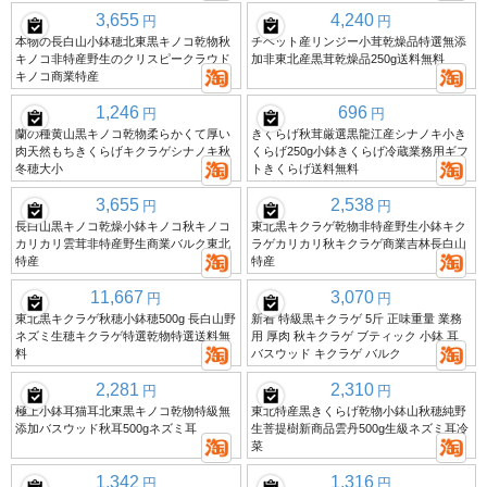
3,655
4,240
円
円
本物の長白山小鉢穂北東黒キノコ乾物秋
チベット産リンジー小茸乾燥品特選無添
キノコ非特産野生のクリスピークラウド
加非東北産黒茸乾燥品250g送料無料
キノコ商業特産
1,246
696
円
円
蘭の種黄山黒キノコ乾物柔らかくて厚い
きくらげ秋茸厳選黒龍江産シナノキ小き
肉天然もちきくらげキクラゲシナノキ秋
くらげ250g小鉢きくらげ冷蔵業務用ギフ
冬穂大小
トきくらげ送料無料
3,655
2,538
円
円
長白山黒キノコ乾燥小鉢キノコ秋キノコ
東北黒キクラゲ乾物非特産野生小鉢キク
カリカリ雲茸非特産野生商業バルク東北
ラゲカリカリ秋キクラゲ商業吉林長白山
特産
特産
11,667
3,070
円
円
東北黒キクラゲ秋穂小鉢穂500g 長白山野
新着 特級黒キクラゲ 5斤 正味重量 業務
ネズミ生穂キクラゲ特選乾物特選送料無
用 厚肉 秋キクラゲ ブティック 小鉢 耳
料
バスウッド キクラゲ バルク
2,281
2,310
円
円
極上小鉢耳猫耳北東黒キノコ乾物特級無
東北特産黒きくらげ乾物小鉢山秋穂純野
添加バスウッド秋耳500gネズミ耳
生菩提樹新商品雲丹500g生級ネズミ耳冷
菜
1,342
1,316
円
円