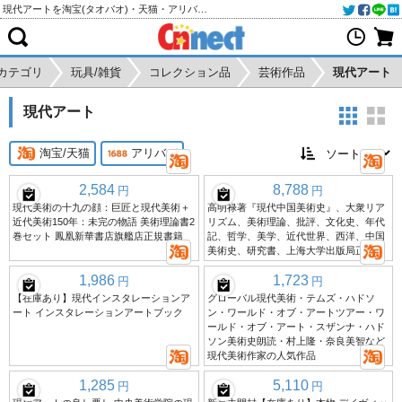
現代アートを淘宝(タオバオ)・天猫・アリババから個人輸入・購入代行
カテゴリ
玩具/雑貨
コレクション品
芸術作品
現代アート
現代アート
淘宝/天猫
アリババ
2,584
8,788
円
円
現代美術の十九の顔：巨匠と現代美術＋
高明禄著『現代中国美術史』、大衆リア
近代美術150年：未完の物語 美術理論書2
リズム、美術理論、批評、文化史、年代
巻セット 鳳凰新華書店旗艦店正規書籍
記、哲学、美学、近代世界、西洋、中国
美術史、研究書、上海大学出版局正規版
1,986
1,723
円
円
【在庫あり】現代インスタレーションア
グローバル現代美術・テムズ・ハドソ
ート インスタレーションアートブック
ン・ワールド・オブ・アートツアー・ワ
ールド・オブ・アート・スザンナ・ハド
ソン美術史朗読・村上隆・奈良美智など
現代美術作家の人気作品
1,285
5,110
円
円