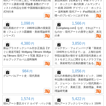
現代アートの良し悪し 中央美術学院の現
新品未開封【在庫あり】本物 デイヴィッ
代アート講座10選 理論書 多数のアーテ
ド・ホックニー 春の到来 ノルマンディ
ィストの作品を分析 中国画報出版社の公
ー 絵画 2020年 デイヴィッド・ホックニ
式刊行本
ー 送料無料 現代アート iPad用絵画 お子
様へのプレゼントにおすすめ
1,098
1,566
円
円
現代美術のテーマ：1980年以降の視覚芸
【Dangdang.com】なぜ、それはアート
術（フェニックス図書館・美術理論研究
なのか：現代アートの美学と批評、真説
シリーズ）
の本
4,380
3,850
円
円
新品プラスチックシール付き正規品【す
ジョナサン・フェインバーグ著『美術史
ぐに発送可能】Wolfgang Tillmans Wolfga
- 1940年から今日まで』は、上海社会科
ng Tillmans 現代アート写真 英語オリジ
学院出版局が発行する西洋現代美術とポ
ナルブックアルバム送料無料
ストモダニズムに関するモノグラフであ
り、美術研究の古典的書籍である。
984
1,056
円
円
グローバルアート史：現代美術
公式の本格的な現代美術トピック、1980
年以降の視覚芸術、美術理論研究シリー
ズ、ジェーン・ロバートソン現代美術ハ
ンドブック、美術工芸、美術理論、美術
理論研究書
1,574
5,422
円
円
現代アート委託ガイド ルイザ・バック他
現代アートブックシリーズセット 150年