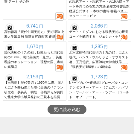
著 アート その他
の現代アート + 現代アートの19の顔 + ア
ートを見つめる31の方法 新華文軒書店旗
艦店公式サイト 本物の書籍 書籍ベスト
セラー ユートピア
6,741
2,086
円
円
高明禄著『現代中国美術史』美術理論 上
テート・モダンにおける現代美術の視覚
海大学出版局 新華文宣旗艦店 正規書籍
コードを解読する、ジェシカ・セラシ著
1,670
1,285
円
円
現代美術の十九の顔：巨匠たちと現代美
北京北碩特現代美術の十九の顔：巨匠と
術の150年、現代美術の「見方」、美術
現代、ハンス・ウルリッヒ・オブリスト
理論のキュレーション、理想の国、書籍
著、王乃竹訳、広西師範大学出版局、
の旗艦店
『現代美術150年』の姉妹編
2,153
1,723
円
円
【当当網】現代美術：1970年以降、深さ
[ハードカバー正規品] グローバル・コン
と広さを兼ね備えた現代美術のベテラン
テンポラリー・アート（テムズ・ハドソ
研究者、易英高、明陸、邵易洋らが共同
ン・ワールド・アート・ツアー）[ワール
で北京大学出版局発行の正規本を推薦
ド・オブ・アート]
更に読み込む