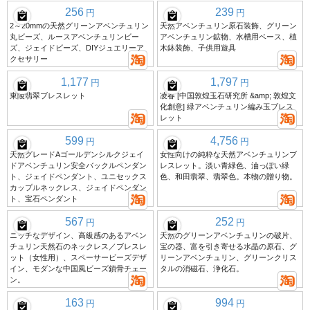
256
239
円
円
2～20mmの天然グリーンアベンチュリン
天然アベンチュリン原石装飾、グリーン
丸ビーズ、ルースアベンチュリンビー
アベンチュリン鉱物、水槽用ベース、植
ズ、ジェイドビーズ、DIYジュエリーア
木鉢装飾、子供用遊具
クセサリー
1,177
1,797
円
円
東陵翡翠ブレスレット
凌春 [中国敦煌玉石研究所 &amp; 敦煌文
化創意] 緑アベンチュリン編み玉ブレス
レット
599
4,756
円
円
天然グレードAゴールデンシルクジェイ
女性向けの純粋な天然アベンチュリンブ
ドアベンチュリン安全バックルペンダン
レスレット。淡い青緑色、油っぽい緑
ト、ジェイドペンダント、ユニセックス
色、和田翡翠、翡翠色。本物の贈り物。
カップルネックレス、ジェイドペンダン
ト、宝石ペンダント
567
252
円
円
ニッチなデザイン、高級感のあるアベン
天然のグリーンアベンチュリンの破片、
チュリン天然石のネックレス／ブレスレ
宝の器、富を引き寄せる水晶の原石、グ
ット（女性用）、スペーサービーズデザ
リーンアベンチュリン、グリーンクリス
イン、モダンな中国風ビーズ鎖骨チェー
タルの消磁石、浄化石。
ン。
163
994
円
円