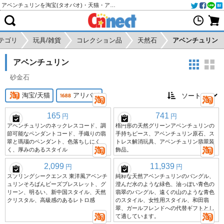
アベンチュリンを淘宝(タオバオ)・天猫・アリババから個人輸入・購入代行
テゴリ
玩具/雑貨
コレクション品
天然石
アベンチュリン
アベンチュリン
砂金石
淘宝/天猫
アリババ
165
741
円
円
アベンチュリンのネックレスコード、調
楕円形の天然グリーンアベンチュリンの
節可能なペンダントコード、手織りの翡
手持ちピース、アベンチュリン原石、ス
翠と瑪瑙のペンダント、色落ちしにく
トレス解消玩具、アベンチュリン翡翠装
く、厚みのあるスタイル
飾品。
2,099
11,939
円
円
スプリングシークエンス 東洋風アベンチ
純粋な天然アベンチュリンのバングル、
ュリンそろばんビーズブレスレット、グ
澄んだ水のような緑色、油っぽい青色の
リーン、明るい、新中国スタイル、天然
翡翠のバングル、遠くの山のような青色
クリスタル、高級感のあるレトロ感
のスタイル、女性用スタイル、和田翡
翠、ガールフレンドへの代替ギフトとし
て適しています。