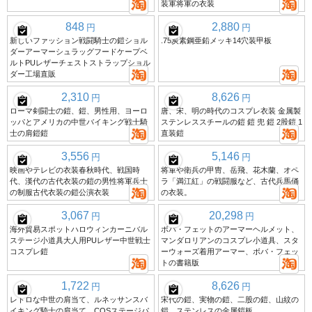
装軍将軍の衣装
848
2,880
円
円
新しいファッション戦闘騎士の鎧ショル
.75炭素鋼亜鉛メッキ14穴装甲板
ダーアーマーシュラッグフードケープベ
ルトPUレザーチェストストラップショル
ダー工場直販
2,310
8,626
円
円
ローマ剣闘士の鎧、鎧、男性用、ヨーロ
唐、宋、明の時代のコスプレ衣装 金属製
ッパとアメリカの中世バイキング戦士騎
ステンレススチールの鎧 鎧 兜 鎧 2股鎧 1
士の肩鎧鎧
直装鎧
3,556
5,146
円
円
映画やテレビの衣装春秋時代、戦国時
将軍や衛兵の甲冑、岳飛、花木蘭、オペ
代、漢代の古代衣装の鎧の男性将軍兵士
ラ「満江紅」の戦闘服など、古代兵馬俑
の制服古代衣装の鎧公演衣装
の衣装。
3,067
20,298
円
円
海外貿易スポットハロウィンカーニバル
ボバ・フェットのアーマーヘルメット、
ステージ小道具大人用PUレザー中世戦士
マンダロリアンのコスプレ小道具、スタ
コスプレ鎧
ーウォーズ着用アーマー、ボバ・フェッ
トの書籍版
1,722
8,626
円
円
レトロな中世の肩当て、ルネッサンスバ
宋代の鎧、実物の鎧、二股の鎧、山紋の
イキング騎士の肩当て、COSステージパ
鎧、ステンレスの金属鎧板