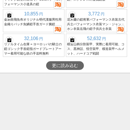
フォーマンス小道具の鎧
10,855
3,772
円
円
金易衛飛魚布オリジナル明代漢服男性用
花木蘭の鎧将軍パフォーマンス衣装古代
金織りパッチ魚鱗鎧手首ガード腕鎧
兵士パフォーマンス衣装マン・ジャン・
ホン衣装岳飛の鎧子供兵士衣装
32,106
52,632
円
円
リアルタイム在庫 = ヨーロッパの騎士の
模造山柄分割装甲、実際に着用可能、コ
鎧ゴシック手首鎧指ガードプレートアー
ス、黒神話、悟空装甲、模造装甲ヘルメ
マー着用可能な鉄の手送料無料
ット、ハードコア戦闘
更に読み込む