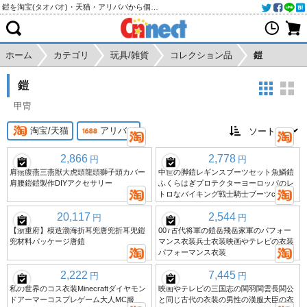
鎧を淘宝(タオバオ)・天猫・アリババから個人輸入・購入代行
ホーム
カテゴリ
玩具/雑貨
コレクション品
鎧
鎧
甲冑
淘宝/天猫
アリババ
2,866
2,778
円
円
肩燕腹燕三燕獣大虎頭龍頭獅子頭カバー
中世の脚鎧レギンスブーツセット魚鱗鎧
肩腰鎧鎧製作DIYアクセサリー
ふくらはぎプロテクターヨーロッパのレ
トロなバイキング戦士騎士ブーツcos
20,117
2,544
円
円
【浙重府】模造渤海折耳兜唐兜折耳兜鎧
007古代将軍の鎧岳飛岳家軍のパフォー
兜材料パッケージ唐鎧
マンス衣装兵士衣装映画やテレビの衣装
パフォーマンス衣装
2,222
7,445
円
円
私の世界のコス衣装Minecraftダイヤモン
映画やテレビの三国志の関羽関雲長関公
ドアーマーコスプレゲーム大人MC服
と同じ古代の衣装の男性の漢服大臣の衣