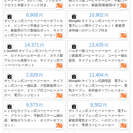
ヒーメーカー、3カップ用、フィルター
熱ガラス製コーヒーメーカー、手動コー
クロスと木製スティック付き。
ヒーメーカー、家庭用/業務用/ギフト用
6,908
10,902
円
円
サイフォン式コーヒーメーカーギフトセ
Mongdio サイフォン式コーヒーメーカー
ット、ビンテージ手挽きコーヒーメーカ
電子レンジ用サイフォンセット 家庭用
ー、家庭用ガラス製抽出ポット、サイフ
赤外線ハロゲンランプ付き
ォン式コーヒーメーカー、コーヒー器具
14,371
13,435
円
円
L-BEANS サイフォン式コーヒーメーカ
ベルギー製コーヒーメーカー、ビンテー
ー、ロイヤルベルギーポット、ガラス製
ジ家庭用コーヒーマシン、コーヒー抽出
アルコール蒸留ケトル、サイフォン式テ
器具、サイフォン式コーヒーメーカー
ィー/コーヒーポット
2,929
11,404
円
円
サイフォン式コーヒーメーカー、サイフ
Mongdio サイフォン式調理器、電子レン
ォン式コーヒー抽出器、小型家庭用コー
ジ、サイフォン式コーヒーメーカー、電
ヒーメーカー、ドリップ式コーヒーメー
気オーブン、赤外線オーブンヒーター、
カー、電子レンジセット
ハロゲンランプ。
6,573
9,302
円
円
レトロなサイフォン式コーヒーメーカ
サイフォン式コーヒーメーカー、電子レ
ー、グラインダー、手動式スチーム抽出
ンジ、サイフォン式コーヒーメーカー、
器、耐熱ガラスポット、ホリデーギフト
家庭用電気オーブン、ハロゲンランプヒ
セット。
ーター、専用コーヒーメーカー