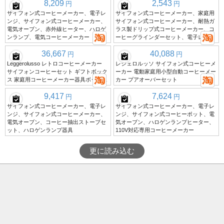
8,209
2,543
円
円
サイフォン式コーヒーメーカー、電子レ
サイフォン式コーヒーメーカー、家庭用
ンジ、サイフォン式コーヒーメーカー、
サイフォン式コーヒーメーカー、耐熱ガ
電気オーブン、赤外線ヒーター、ハロゲ
ラス製ドリップ式コーヒーメーカー、コ
ンランプ、電気コーヒーメーカー
ーヒーグラインダーセット、電子レンジ
36,667
40,088
円
円
Leggerolusso レトロコーヒーメーカー
レジェロルッソ サイフォン式コーヒーメ
サイフォンコーヒーセット ギフトボック
ーカー 電動家庭用小型自動コーヒーメー
ス 家庭用コーヒーメーカー器具ボックス
カー プアオーバーセット
9,417
7,624
円
円
サイフォン式コーヒーメーカー、電子レ
サイフォン式コーヒーメーカー、電子レ
ンジ、サイフォン式コーヒーメーカー、
ンジ、サイフォン式コーヒーポット、電
電気オーブン、コーヒー抽出ストーブセ
気オーブン、ハロゲンランプヒーター、
ット、ハロゲンランプ器具
110V対応専用コーヒーメーカー
更に読み込む