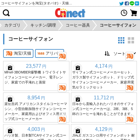
コーヒーサイフォンを淘宝(タオバオ)・天猫・アリババから個人輸入・購入代行
カテゴリ
キッチン/調理
コーヒー器具
コーヒーサイフォン
コーヒーサイフォン
淘宝/天猫
アリババ
23,577
4,174
円
円
MHW-3BOMBER爆撃機 トワイライトサ
サイフォン式コーヒーメーカーセット、
イフォンコーヒーメーカー、電子レン
ガラス製サイフォンポット、ドリップ式
ジ、家庭での手淹れと蒸留
サイフォンコーヒーメーカー、家庭用電
気セラミックセット
8,954
11,712
円
円
楽世吉武 アメリカンスタイルコーヒーマ
日本から直輸入されたハリオのサイフォ
シン、小型自動加熱サイフォンコーヒー
ン式コーヒーメーカーは、2杯、3杯、5
メーカー、家庭用およびオフィス用ドリ
杯のコーヒーを淹れることができます。
ップ式コーヒーメーカー
4,003
4,129
円
円
ハリオ製、日本製TCAサイフォン式コー
JIALE ガスコンロ用サイフォンポット 耐