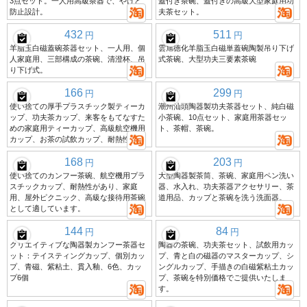
3点セット。一人用高級茶器で、やけど
蓋付き茶碗、蓋付きの高級大型家庭用功
防止設計。
夫茶セット。
432
511
円
円
羊脂玉白磁蓋碗茶器セット、一人用、個
雲旭徳化羊脂玉白磁単蓋碗陶製吊り下げ
人家庭用、三部構成の茶碗、清澄杯、吊
式茶碗、大型功夫三要素茶碗
り下げ式。
166
299
円
円
使い捨ての厚手プラスチック製ティーカ
潮州汕頭陶器製功夫茶器セット、純白磁
ップ、功夫茶カップ、来客をもてなすた
小茶碗、10点セット、家庭用茶器セッ
めの家庭用ティーカップ、高級航空機用
ト、茶帽、茶碗。
カップ、お茶の試飲カップ、耐熱性。
168
203
円
円
使い捨てのカンフー茶碗、航空機用プラ
大型陶器製茶筒、茶碗、家庭用ペン洗い
スチックカップ、耐熱性があり、家庭
器、水入れ、功夫茶器アクセサリー、茶
用、屋外ピクニック、高級な接待用茶碗
道用品、カップと茶碗を洗う洗面器。
として適しています。
144
84
円
円
クリエイティブな陶器製カンフー茶器セ
陶器の茶碗、功夫茶セット、試飲用カッ
ット：テイスティングカップ、個別カッ
プ、青と白の磁器のマスターカップ、シ
プ、青磁、紫粘土、貫入釉、6色、カッ
ングルカップ、手描きの白磁紫粘土カッ
プ6個
プ、茶碗を特別価格でご提供いたしま
す。