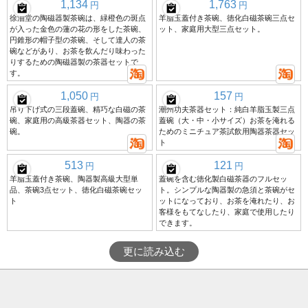
1,134
1,763
円
円
徐油堂の陶磁器製茶碗は、緑橙色の斑点
羊脂玉蓋付き茶碗、徳化白磁茶碗三点セ
が入った金色の蓮の花の形をした茶碗、
ット、家庭用大型三点セット。
円錐形の帽子型の茶碗、そして達人の茶
碗などがあり、お茶を飲んだり味わった
りするための陶磁器製の茶器セットで
す。
1,050
157
円
円
吊り下げ式の三段蓋碗、精巧な白磁の茶
潮州功夫茶器セット：純白羊脂玉製三点
碗、家庭用の高級茶器セット、陶器の茶
蓋碗（大・中・小サイズ）お茶を淹れる
碗。
ためのミニチュア茶試飲用陶器茶器セッ
ト
513
121
円
円
羊脂玉蓋付き茶碗、陶器製高級大型単
蓋碗を含む徳化製白磁茶器のフルセッ
品、茶碗3点セット、徳化白磁茶碗セッ
ト。シンプルな陶器製の急須と茶碗がセ
ト
ットになっており、お茶を淹れたり、お
客様をもてなしたり、家庭で使用したり
できます。
更に読み込む