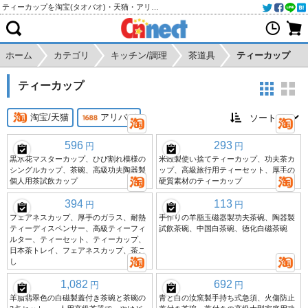
ティーカップを淘宝(タオバオ)・天猫・アリババから個人輸入・購入代行
ホーム
カテゴリ
キッチン/調理
茶道具
ティーカップ
ティーカップ
淘宝/天猫
アリババ
596
293
円
円
黒氷花マスターカップ、ひび割れ模様の
米殻製使い捨てティーカップ、功夫茶カ
シングルカップ、茶碗、高級功夫陶器製
ップ、高級旅行用ティーセット、厚手の
個人用茶試飲カップ
硬質素材のティーカップ
394
113
円
円
フェアネスカップ、厚手のガラス、耐熱
手作りの羊脂玉磁器製功夫茶碗、陶器製
ティーディスペンサー、高級ティーフィ
試飲茶碗、中国白茶碗、徳化白磁茶碗
ルター、ティーセット、ティーカップ、
日本茶トレイ、フェアネスカップ、茶こ
し
1,082
692
円
円
羊脂翡翠色の白磁製蓋付き茶碗と茶碗の
青と白の汝窯製手持ち式急須、火傷防止