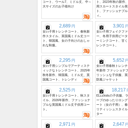
コート、ウール7、ミドル丈、中～
ト、2023年秋の新作
大サイズのお子様向け
用スカートスタイル英
ト、ファッショナブル
ィ。
2,689
3,901
円
女の子用トレンチコート、春秋新
女の子用フェイクファ
作スタイル、英国風ミドル丈コー
ー、冬用子供用ピータ
ト、韓国風、女の子向けのおしゃ
ーミンクコート、甘く
れな秋服。
レンチコート。
2,295
5,652
円
女の子用シンプルでアーティステ
女の子用春秋トレンチコ
ィックなトレンチコート、2025年
年新作 ファッショナ
秋冬新作、韓国風、ミドル丈、英
リッシュな子供服、英
国風コート、トレンディ
防風ジャケット
2,525
18,217
円
女の子用トレンチコート、秋スタ
ELLEkidsの子供服
イル、2026年新作、ファッショナ
ーブのゆったりロング
ブルな英国風ミドル丈子供用コー
ート（女の子用）、春
ト。
リティッシュスタイル
ター
2,971
2,647
円