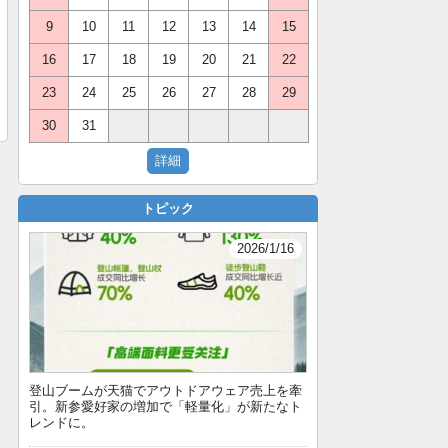
9
10
11
12
13
14
15
16
17
18
19
20
21
22
23
24
25
26
27
28
29
30
31
トピック
2026/1/16
登山ブームが天猫でアウトドアウェア売上を牽
引。新参愛好家の増加で「軽量化」が新たなト
レンドに。