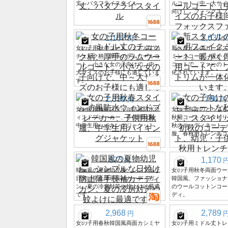
丈、バタフライスタイル
ルコート（中～大サイ
向け）、フォックスフ
1,167
1,637
円
女の子用秋冬コート、ミドル丈の
新スタイルのガールズ
チェック柄、厚手のラムウールコ
ミンクコート。暖かく
ート。小さな女の子向けで、中～
コートで、ファーのト
大サイズのお子様にも適していま
化されています。
す。
2,339
760
円
円
女の子用秋春スタイル防風防水ウ
女の子向けのとっても
ィンドブレーカー、子供用秋服、
秋用コート、スタイリ
中学生用ハイキングジャケット
秋のコーディネート、
服、春秋用トレンチコ
673
1,170
円
韓国風の夏物幼児服、シンプルな
女の子用秋冬両面ウー
日焼け防止薄手長袖カーディガ
韓国風、ファッショナ
ン。夏の冷房対策や蚊よけに最適
のウールコットンコー
です。
ディ。
2,968
2,789
円
女の子用春秋韓国風両面カシミヤ
女の子用ミドル丈トレ