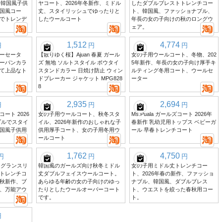
、韓国風子供
ヤコート、2026年冬新作、ミドル
したダブルブレストトレンチコー
国風コー
丈、スタイリッシュでゆったりと
ト、韓国風、ファッショナブル、
でトレンデ
したウールコート
年長の女の子向けの秋のロングウ
ェア。
1,512
4,774
円
円
円
ーセータ
【散りゆく桜】Ajuan 春夏 ガール
女の子用ウールコート、冬物、202
ーパンカラ
ズ 無地 ソルトスタイル ボウタイ
5年新作、年長の女の子向け厚手キ
て上品なト
スタンドカラー 日焼け防止 ウィン
ルティング冬用コート、ウールセ
ドブレーカー ジャケット MPG828
ーター
8
2,935
2,694
円
円
円
ート 2026
女の子用ウールコート、秋冬スタ
Ms.Puala ガールズコート 2026年
ブルでスタイ
イル、2026年新作のおしゃれな子
春新作 乳幼児用トップス ベビーガ
国風子供用
供用厚手コート、女の子用冬用ウ
ール 早春トレンチコート
ールコート
1,762
4,750
円
円
円
、ラグランスリ
韓国風のガールズ向け秋冬ミドル
女の子用ミドル丈トレンチコー
トレンチコ
丈ダブルフェイスウールコート。
ト、2026年春の新作、ファッショ
秋新作、ブ
あらゆる年齢の女の子向けのゆっ
ナブル、韓国風、ダブルブレス
、万能アウ
たりとしたウールオーバーコート
ト、ウエストを絞った春秋用コー
です。
ト。
円