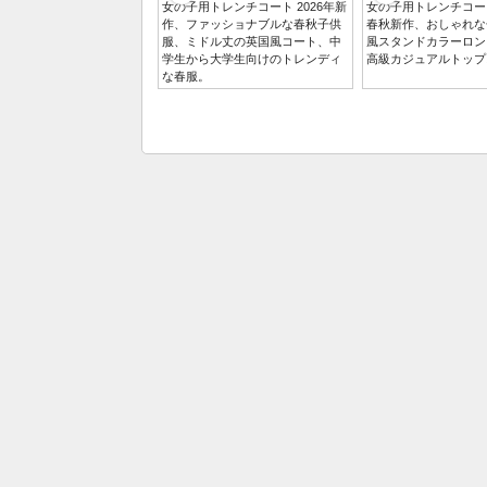
女の子用トレンチコート 2026年新
女の子用トレンチコート
作、ファッショナブルな春秋子供
春秋新作、おしゃれな
服、ミドル丈の英国風コート、中
風スタンドカラーロン
学生から大学生向けのトレンディ
高級カジュアルトップ
な春服。