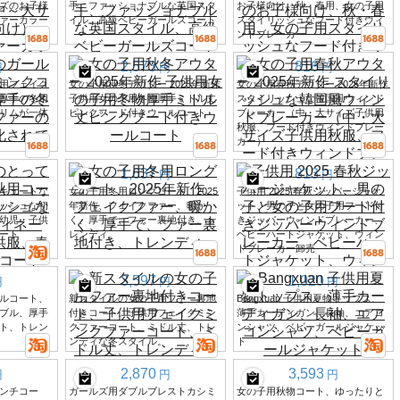
ズのお子様
手、ファッショナブルな英国スタ
お子様向け、秋・春用、女の子用
ァーカラー
イル、高級ベビーガールズコート
スタイリッシュなフード付きウィ
ンドブレーカー
2,573
816
円
円
円
用フェイク
女の子用秋冬アウター 2025年新作
女の子用春秋アウター 2025年新作
厚手の冬用
子供用女の子用冬物厚手ミドル丈
スタイリッシュな韓国風ウィンド
リムが一体
ピンクフード付きウールコート
ブレーカー（中・大サイズ子供用
秋服、フード付きウィンドブレー
カー）
1,637
813
円
円
キュートな
女の子用冬用ロングコート、2025
子供用 2025 春秋ジッパージャケ
ッシュな初
年新作、フェイクファー、暖か
ット、男の子と女の子用フード付
幼児・子供
く、厚手で、ファー裏地付き、ト
きジッパーウィンドブレーカー、
ート
レンディ。
ベビーハートジャケット、ウィン
ドブレーカー卸売
3,597
1,020
円
円
円
ルコート、
新スタイルの女の子用ファー裏地
Bangxuan 子供用夏物トップス、
ブル、厚手
付きコート、子供用フェイクミン
薄手カーディガン、長袖、エアコ
ト、トレン
クファーコート、ミドル丈、トレ
ンシャツ、ベビーガールジャケッ
ンディな冬スタイル。
ト
2,870
3,593
円
円
円
ンチコー
ガールズ用ダブルブレストカシミ
女の子用秋物コート、ゆったりと