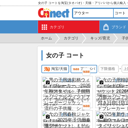
女の子 コートを淘宝(タオバオ)・天猫・アリババから個人輸入
カテゴリ
ブランド
ホーム
カテゴリ
キッズ/育児
子
女の子 コート
-
淘宝/天猫
アリババ
874
877
円
円
男の子用迷彩柄ウィンドブレーカ
女の子用韓国風薄手ウ
ー、2025年秋スタイル、子供用カ
ーカージャケット 20
ジュアルウィンドブレーカージャ
万能カジュアルフード
ケット、流行の子供服、ショート
防止ウィンドブレーカ
スタイル。
ィでスタイリッシュ
874
8,772
円
女の子用春秋ジャケット、2025年
2025年新作 女の子
子供用春服ジャケット、ミドル
ート、スタイリッシュ