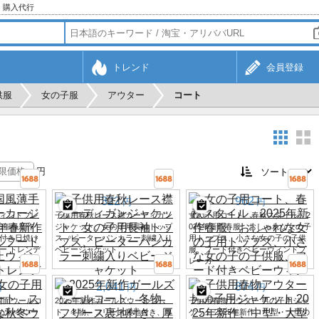
・購入代行
トレンド
会員登録
供服
女の子服
アウター
コート
円
322
962
円
円
ィンドブレ
子供用春秋レース襟カーディガン
女の子用コート、春秋スタイル、2
26年春新作
ジャケット、女の子用長袖トップ
025年新作春服、おしゃれな女の子
付き日焼け
ス、ピーターパンカラー刺繍入り
用トップス、小さな女の子の子供
ー トレンデ
ベビージャケット
服、フード付きベビーウィンドブ
レーカー
2,041
874
円
円
円
用両面ウールコ
2025年新作ガールズウールコー
子供用春物アウター 男の子用ジャ
な秋冬ウー
ト、冬物、フリース裏地付き、厚
ケット 2025年新作、中型・大型の