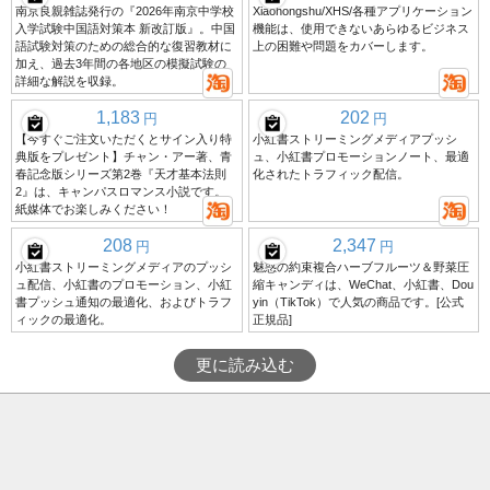
南京良親雑誌発行の『2026年南京中学校
Xiaohongshu/XHS/各種アプリケーション
入学試験中国語対策本 新改訂版』。中国
機能は、使用できないあらゆるビジネス
語試験対策のための総合的な復習教材に
上の困難や問題をカバーします。
加え、過去3年間の各地区の模擬試験の
詳細な解説を収録。
1,183
202
円
円
【今すぐご注文いただくとサイン入り特
小紅書ストリーミングメディアプッシ
典版をプレゼント】チャン・アー著、青
ュ、小紅書プロモーションノート、最適
春記念版シリーズ第2巻『天才基本法則
化されたトラフィック配信。
2』は、キャンパスロマンス小説です。
紙媒体でお楽しみください！
208
2,347
円
円
小紅書ストリーミングメディアのプッシ
魅惑の約束複合ハーブフルーツ＆野菜圧
ュ配信、小紅書のプロモーション、小紅
縮キャンディは、WeChat、小紅書、Dou
書プッシュ通知の最適化、およびトラフ
yin（TikTok）で人気の商品です。[公式
ィックの最適化。
正規品]
更に読み込む