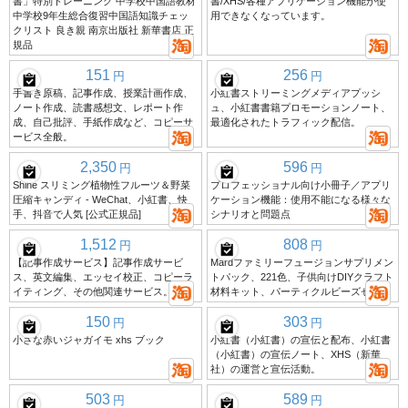
書」特別トレーニング 中学校中国語教材
書/XHS/各種アプリケーション機能が使
中学校9年生総合復習中国語知識チェッ
用できなくなっています。
クリスト 良き親 南京出版社 新華書店 正
規品
151
256
円
円
手書き原稿、記事作成、授業計画作成、
小紅書ストリーミングメディアプッシ
ノート作成、読書感想文、レポート作
ュ、小紅書書籍プロモーションノート、
成、自己批評、手紙作成など、コピーサ
最適化されたトラフィック配信。
ービス全般。
2,350
596
円
円
Shihe スリミング植物性フルーツ＆野菜
プロフェッショナル向け小冊子／アプリ
圧縮キャンディ - WeChat、小紅書、快
ケーション機能：使用不能になる様々な
手、抖音で人気 [公式正規品]
シナリオと問題点
1,512
808
円
円
【記事作成サービス】記事作成サービ
Mardファミリーフュージョンサプリメン
ス、英文編集、エッセイ校正、コピーラ
トパック、221色、子供向けDIYクラフト
イティング、その他関連サービス。
材料キット、パーティクルビーズセット
150
303
円
円
小さな赤いジャガイモ xhs ブック
小紅書（小紅書）の宣伝と配布、小紅書
（小紅書）の宣伝ノート、XHS（新華
社）の運営と宣伝活動。
503
589
円
円