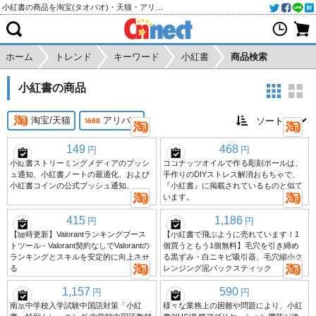
小紅書の商品を淘宝(タオバオ)・天猫・アリババから個人輸入・購入代行
ホーム
トレンド
キーワード
小紅書
商品検索
小紅書の商品
淘宝/天猫
アリババ
149
468
円
円
小紅書ストリーミングメディアのプッシ
ココナッツオイルで作る彫刻ボールは、
ュ通知、小紅書ノートの最適化、および
手作りのDIYストレス解消おもちゃで、
小紅書コインの公式プッシュ通知。
『小紅書』に掲載されているものと似て
います。
415
1,186
円
円
【随時更新】Valorantランキングブース
【小紅書で飛ぶように売れています！1
トツール - Valorant契約なしでValorantの
個買うともう1個無料】毛穴を引き締め
ランキングとスキルを安定的に向上させ
る黒ずみ・白ニキビ吸引器、毛穴縮小ク
る
レンジング泥パックスティック
1,157
590
円
円
南京中学校入学試験中国語対策「小紅
様々な業務上の困難や問題により、小紅