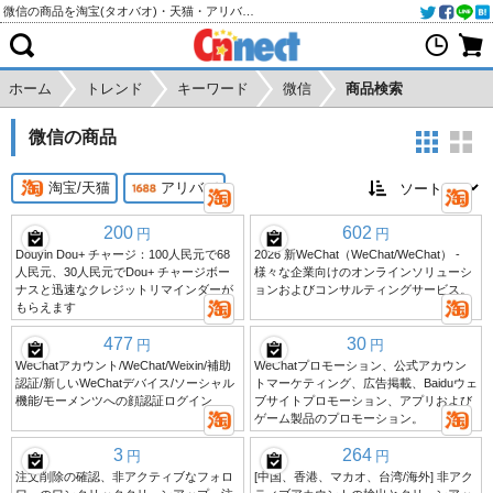
微信の商品を淘宝(タオバオ)・天猫・アリババから個人輸入・購入代行
ホーム
トレンド
キーワード
微信
商品検索
微信の商品
淘宝/天猫
アリババ
200
602
円
円
Douyin Dou+ チャージ：100人民元で68
2026 新WeChat（WeChat/WeChat） -
人民元、30人民元でDou+ チャージボー
様々な企業向けのオンラインソリューシ
ナスと迅速なクレジットリマインダーが
ョンおよびコンサルティングサービス。
もらえます
477
30
円
円
WeChatアカウント/WeChat/Weixin/補助
WeChatプロモーション、公式アカウン
認証/新しいWeChatデバイス/ソーシャル
トマーケティング、広告掲載、Baiduウェ
機能/モーメンツへの顔認証ログイン
ブサイトプロモーション、アプリおよび
ゲーム製品のプロモーション。
3
264
円
円
注文削除の確認、非アクティブなフォロ
[中国、香港、マカオ、台湾/海外] 非アク