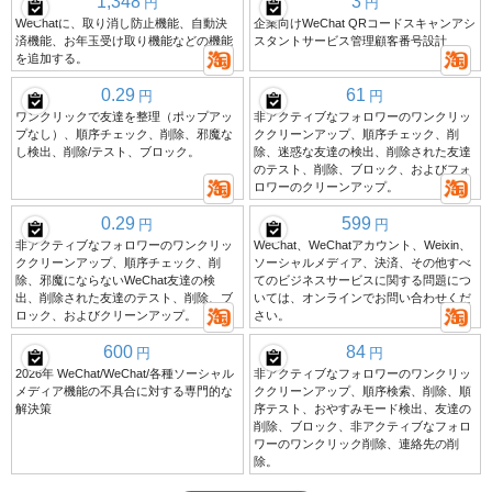
1,348
3
円
円
WeChatに、取り消し防止機能、自動決
企業向けWeChat QRコードスキャンアシ
済機能、お年玉受け取り機能などの機能
スタントサービス管理顧客番号設計
を追加する。
0.29
61
円
円
ワンクリックで友達を整理（ポップアッ
非アクティブなフォロワーのワンクリッ
プなし）、順序チェック、削除、邪魔な
ククリーンアップ、順序チェック、削
し検出、削除/テスト、ブロック。
除、迷惑な友達の検出、削除された友達
のテスト、削除、ブロック、およびフォ
ロワーのクリーンアップ。
0.29
599
円
円
非アクティブなフォロワーのワンクリッ
WeChat、WeChatアカウント、Weixin、
ククリーンアップ、順序チェック、削
ソーシャルメディア、決済、その他すべ
除、邪魔にならないWeChat友達の検
てのビジネスサービスに関する問題につ
出、削除された友達のテスト、削除、ブ
いては、オンラインでお問い合わせくだ
ロック、およびクリーンアップ。
さい。
600
84
円
円
2026年 WeChat/WeChat/各種ソーシャル
非アクティブなフォロワーのワンクリッ
メディア機能の不具合に対する専門的な
ククリーンアップ、順序検索、削除、順
解決策
序テスト、おやすみモード検出、友達の
削除、ブロック、非アクティブなフォロ
ワーのワンクリック削除、連絡先の削
除。