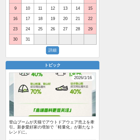
9
10
11
12
13
14
15
16
17
18
19
20
21
22
23
24
25
26
27
28
29
30
31
トピック
2026/1/16
登山ブームが天猫でアウトドアウェア売上を牽
引。新参愛好家の増加で「軽量化」が新たなト
レンドに。