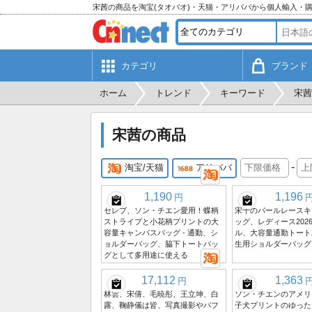
宋茜の商品を淘宝(タオバオ)・天猫・アリババから個人輸入・
カテゴリ
ブランド
ホーム
トレンド
キーワード
宋茜
宋茜の商品
-
淘宝/天猫
アリババ
1,190
1,196
円
セレブ、ソン・チエン愛用！蝶柄
宋千のパールレースキ
ストライプと小花柄プリントの大
ッグ、レディース202
容量キャンバスバッグ - 通勤、シ
ル、大容量通勤トート
ョルダーバッグ、脇下トートバッ
生用ショルダーバッグ
グとして多用途に使える
17,112
1,363
円
林雲、宋倩、毛暁彤、王立坤、白
ソン・チエンのアメリ
露、鞠静儀は皆、写真撮影やパフ
子犬プリントのゆった