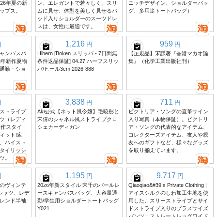
26年夏の新
ン、エレガントで若々しく、スリ
ニッチデザイン、ショルダーバッ
ップス。
ムに見せ、体型を美しく見せるパ
グ、多用途トートバッグ）
ッド入りショルダーのスーツドレ
スは、女性に最適です。
1,216
959
円
円
円
ャンバスバ
Hibern [Boken スリッパ - 7日間無
【正規品】宋謙著『香港マカオ論
6年新作夏物
条件返品保証] 04.27 ハーフスリッ
集』（化学工業出版社刊）
通勤・ショ
パ/ヒール3cm 2026-888
3,838
711
円
円
円
ストライプ
Akl公式【ネット風令嬢】毛暁彤と
ビクトリア・ソングの直筆サイン
ツ（レディ
宋倩のシャネル風ストライプクロ
入り写真（本物保証）。ビクトリ
新作スタイ
シェカーディガン
ア・ソングの代表的なアイテム、
ィット感、
コレクターズアイテム、友人や親
、ハイスト
友へのギフトなど、様々なグッズ
タイリッシ
を取り揃えています。
ツ。
1,195
9,717
円
円
円
のヴィンテ
2026年新スタイル 宋千のパールレ
Qiaoqiao&#39;s Private Clothing |
シャツ、レデ
ースキャンバスバッグ、大容量通
アイスシルクのしわ加工生地を使
レンド半袖
勤/学生用ショルダートートバッグ
用した、スリーストライプとサイ
Y021
ドストライプ入りのプラスサイズ
パンツ：ストレートレッグワイド