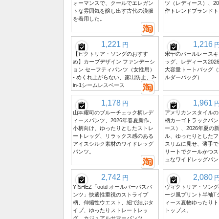
ォーマンスで、クールでエレガン
ツ（レディース）、20
トな雰囲気を醸し出す古代の漢服
作トレンドブランドト
を着用した。
1,221
1,216
円
【ビクトリア・ソングのおすす
宋千のパールレースキ
め】カーブデザイン ファンデーシ
ッグ、レディース202
ョン セーフティパンツ（女性用）
大容量トートバッグ（
- めくれ上がらない、露出防止、2-
ルダーバッグ）
in-1シームレスベース
1,178
1,961
円
山本耀司のブルーチェック柄レデ
アメリカンスタイルの
ィースパンツ、2026年春夏新作、
柄カーゴトラックパン
小柄向け、ゆったりとしたストレ
ース）、2026年夏の
ートレッグ、リラックス感のある
ル、ゆったりとしたフ
アイスシルク素材のワイドレッグ
スリムに見せ、薄手で
パンツ。
リートでクールかつス
ュなワイドレッグパン
2,742
2,080
円
YISHEZ「ootd オールパーパスパ
ヴィクトリア・ソング
ンツ」快適性重視のストライプ
ージ風プリント半袖T
柄、伸縮性ウエスト、紐で結ぶタ
ィース夏物ゆったりト
イプ、ゆったりストレートレッ
トップス。
グ、カジュアルサマーパンツ