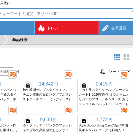
購入代行
トレンド
会員登録
商品検索
円
14,842
2,415
円
円
円
ャンバスバ
秋冬韓国セレブスタイル：ソン・
【カミラスタイル ヘンプロープス
6年新スタイ
チエン着用の黒ロングダブルブレ
カート】2026年新作 ミラホームオ
バッグ、学
ストウールコート（レディース）
リジナルフローラルシリーズ カミ
ラスタイル ヘンプロープスカート
9,638
1,772
円
円
円
カンレトロ
ヴィクトリア・ソングのファッシ
Style Studio Song Qianの新作中国
り半袖Tシャ
ョナブルで高級感のあるデザイ
風キャンバスバッグ（刺繍入り、