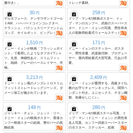
書付き）。
トレッチ素材。
30
258
円
円
デルタフォース、テンサウザンドゴール
イップ・マン4の映画ポスター、イッ
ドAW、ハーバードコインコレクター、
プ・マンのカンフー、武術のスーパース
クラッシュ、バクシュスリーファントム
ター、ドニー・イェンの写真、男性有名
ゴッズ、オイルポット、ビッグレッド
人の装飾用粘着式ウォールステッカー
1,510
171
円
円
ドニー・イェンが映画「フラッシュポイ
ドニー・イェンのステッカー、ポスタ
ント」で着用したようなタフガイTシャ
ー、男性俳優、武道振付師、プロデュー
ツ。丸首、伸縮性あり、スリムフィッ
サー、屋内用粘着式大型写真、穴あけ不
ト、純綿、グレーのベースレイヤー、半
要。
袖。
3,213
2,409
円
円
ドニー・イェン風のメンズレトロスリム
ドニー・イェンが愛用する、高級タイ仏
フィットストレートレッグジーンズ。ダ
教のお守りチェーンネックレス。関羽ペ
メージ加工が施されています。
ンダント付き。ユニセックス、チタン鋼
製、色褪せしにくい。
148
280
円
円
ジャッキー・チェン、ジェット・リー、
イップ・マン4の映画スチール写真、イ
ドニー・イェンの映画ポスター、香港カ
ップ・マン（ドニー・イェン）の男性有
ンフー映画スターの絵画、寮やバーの装
名人写真、カンフー武術スーパースター
飾絵画
のポスター、ステッカー、絵画