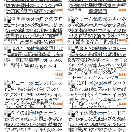
ヴィンテージスタイルの玄関装飾絵画、
紫星神秘天吉運道教絵画 - 禁忌なし、東
緑色の質感のある壁掛け、フランス風の
から来る紫気巻物、七星財運誘引と家屋
組み合わせ壁画の卸売。
保護壁画
376
1,520
円
円
2026年ラグナロクのプロモーションポス
クリーム色の穴あきパネル電気メーター
ター、サッカーの試合、スポーツ賭博
ボックス装飾塗装、クリエイティブなレ
店、賭けのオッズ、寝室、バーの背景壁
ストラン収納ラック、2024年新スタイ
装飾絵画
ル、配電ボックスカバー吊り下げ塗装
135
205
円
円
2026年弥勒菩薩金運掛け軸絵画、新中国
手書きの感謝祭デコレーション、無垢材
様式、玄関、居間、書斎、オフィス向
の壁掛け、DIY卒業祝いギフト、クラス
け、幸運をもたらす
メートや先生へのクリエイティブな手書
きの祝福メッセージ（インスタグラム
風）
85
13,208
円
円
ドニー・イェンのポスター、レイジン
【17】メンズ本革ジャケット、カジュア
グ・ファイア、SPL: キルゾーン、イッ
ルレザージャケット、ドニー・イェン風
プ・マンの装飾絵画フレーム、寮の部
スタンドカラーモーターサイクルジャケ
屋、リビングルームの壁掛け、送料無料
ット、牛革ジャケット
514
514
円
円
タイのお守りチェーン、ドニー・イェン
タイ仏教チェーン、ドニー・イェン風セ
風、チタン鋼とステンレス鋼、特別なア
レブスタイル、チタン鋼とステンレス
イデンティティのシングルまたはダブル
鋼、特別なアイデンティティのシングル