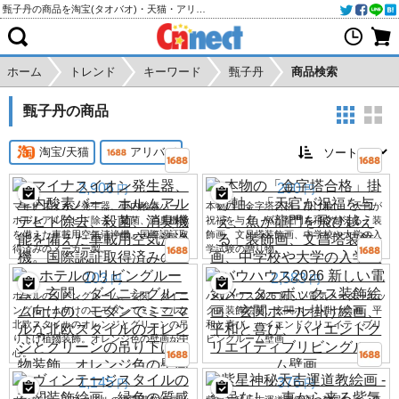
甄子丹の商品を淘宝(タオバオ)・天猫・アリババから個人輸入・購入代行
ホーム
トレンド
キーワード
甄子丹
商品検索
甄子丹の商品
淘宝/天猫
アリババ
2,906
200
円
円
マイナスイオン発生器、車内酸素バー、
本物の「金字塔合格」掛け軸、「天官が
ホルムアルデヒド除去、殺菌、消臭機能
祝福を与え、魚が龍門を飛び越える」装
を備えた車載用空気清浄機。国際認証取
飾画、文昌塔装飾画、中学校や大学の入
得済みのメーカー製。
学試験の贈り物。
103
2,583
円
円
ホテルのリビングルーム、玄関、ダイニ
バウハウス2026 新しい電気メーターボッ
ングルーム向けの、モダンでミニマルな
クス装飾絵画、玄関ホール掛け絵画、平
北欧スタイルのオレンジとグリーンの吊
和と喜び、ハイエンドクリエイティブリ
り下げ植物装飾。オレンジ色の壁画が中
ビングルーム壁画
心。
1,145
376
円
円