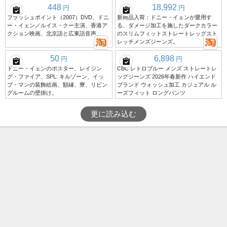
448
18,992
円
円
フラッシュポイント（2007）DVD、ドニ
新商品入荷：ドニー・イェンが愛用す
ー・イェン／ルイス・クー主演、香港ア
る、ダメージ加工を施したダークカラー
クション映画、北京語と広東語音声。
のスリムフィットストレートレッグスト
レッチメンズジーンズ。
50
6,898
円
円
ドニー・イェンのポスター、レイジン
CBC レトロブルー メンズ ストレートレ
グ・ファイア、SPL: キルゾーン、イッ
ッグジーンズ 2026年春新作 ハイエンド
プ・マンの装飾絵画、額縁、寮、リビン
ブランド ウォッシュ加工 カジュアル ル
グルームの壁掛け。
ーズフィット ロングパンツ
更に読み込む