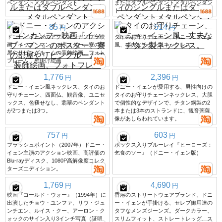
ペンダントメタルペンダント
またはダブルペンダントメタルペンダン
ト
85
514
円
円
ドニー・イェンのアクションカンフー映
タイのお守りチェーン、ドニー・イェン
画『イップ・マン』のポスター、寮の部
風、丈夫なチタン製ネックレス。
屋やリビングルームの装飾絵画、フォト
フレーム、壁掛け絵画
1,776
2,396
円
円
ドニー・イェン風ネックレス、タイのお
ドニー・イェンが愛用する、男性向けの
守りチェーン、四面仏、観音像、ユニセ
タイのお守りチェーンネックレス。大胆
ックス、色褪せなし、翡翠のペンダント
で個性的なデザインで、チタン鋼製の2
が2つまたは3つ。
本または3本のストランドに、観音菩薩
像があしらわれています。
757
603
円
円
フラッシュポイント（2007年）ドニー・
ボックス入りブルーレイ『ヒーローズ：
イェン主演のアクション映画、高評価の
乞食のソー』（ドニー・イェン版）
Blu-rayディスク、1080P高解像度コレク
ターズエディション。
1,769
4,690
円
円
映画『コールド・ウォー』（1994年）に
香港のストリートウェアブランド、ドニ
出演したチョウ・ユンファ、リウ・ジュ
ー・イェンが手掛ける、セレブ御用達の
ンチエン、ルイス・クー、アーロン・ク
タフなメンズジーンズ。ダークカラー、
ォックのサイン入り3インチ写真（証明
スリムフィット、ストレートレッグ、ス