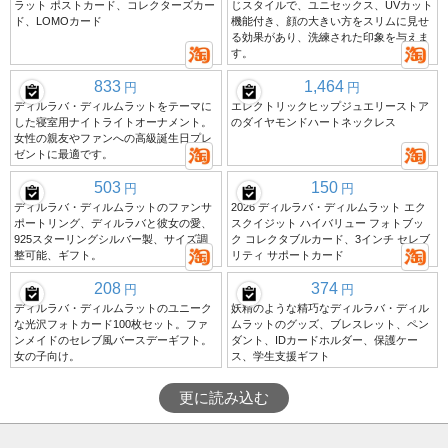
ラット ポストカード、コレクターズカー
じスタイルで、ユニセックス、UVカット
ド、LOMOカード
機能付き、顔の大きい方をスリムに見せ
る効果があり、洗練された印象を与えま
す。
833
1,464
円
円
ディルラバ・ディルムラットをテーマに
エレクトリックヒップジュエリーストア
した寝室用ナイトライトオーナメント。
のダイヤモンドハートネックレス
女性の親友やファンへの高級誕生日プレ
ゼントに最適です。
503
150
円
円
ディルラバ・ディルムラットのファンサ
2026 ディルラバ・ディルムラット エク
ポートリング、ディルラバと彼女の愛、
スクイジット ハイバリュー フォトブッ
925スターリングシルバー製、サイズ調
ク コレクタブルカード、3インチ セレブ
整可能、ギフト。
リティ サポートカード
208
374
円
円
ディルラバ・ディルムラットのユニーク
妖精のような精巧なディルラバ・ディル
な光沢フォトカード100枚セット。ファ
ムラットのグッズ、ブレスレット、ペン
ンメイドのセレブ風バースデーギフト。
ダント、IDカードホルダー、保護ケー
女の子向け。
ス、学生支援ギフト
更に読み込む