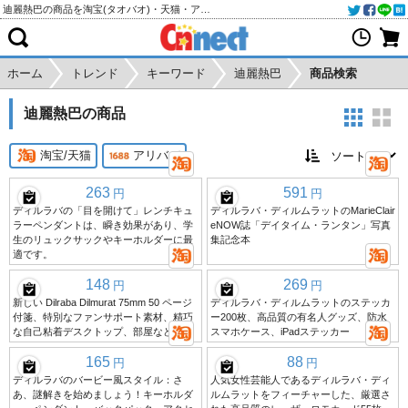
迪麗熱巴の商品を淘宝(タオバオ)・天猫・アリババから個人輸入・購入代行
ホーム
トレンド
キーワード
迪麗熱巴
商品検索
迪麗熱巴の商品
淘宝/天猫
アリババ
263
591
円
円
ディルラバの「目を開けて」レンチキュ
ディルラバ・ディルムラットのMarieClair
ラーペンダントは、瞬き効果があり、学
eNOW誌「デイタイム・ランタン」写真
生のリュックサックやキーホルダーに最
集記念本
適です。
148
269
円
円
新しい Dilraba Dilmurat 75mm 50 ページ
ディルラバ・ディルムラットのステッカ
付箋、特別なファンサポート素材、精巧
ー200枚、高品質の有名人グッズ、防水
な自己粘着デスクトップ、部屋など。
スマホケース、iPadステッカー
165
88
円
円
ディルラバのバービー風スタイル：さ
人気女性芸能人であるディルラバ・ディ
あ、謎解きを始めましょう！キーホルダ
ルムラットをフィーチャーした、厳選さ