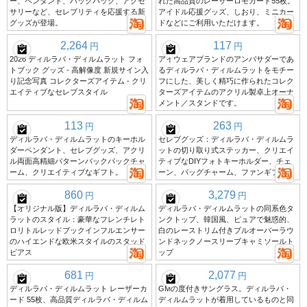
ー、ペンダント、バックパック、アクセ
れた高品質のレーザーロモカード55枚。
サリーなど、セレブリティを応援する新
アイドル応援グッズ、しおり、ミニカー
グッズが登場。
ドなどにご利用いただけます。
2,264
117
円
円
2026 ディルラバ・ディルムラット フォ
アイウェアブランドのアンバサダーであ
トブック グッズ - 高解像度 新規サイン入
るディルラバ・ディルムラットをモチー
り記念写真 コレクターズアイテム - クリ
フにした、美しく精巧に作られたコレク
エイティブなセレブスタイル
ターズアイテムのアクリル製卓上オーナ
メント／スタンドです。
113
263
円
円
ディルラバ・ディルムラットのキーホル
セレブグッズ：ディルラバ・ディルムラ
ダーペンダント、セレブグッズ、アクリ
ットの切り取り式ステッカー、クリエイ
ル両面高精細パターンバックパックチャ
ティブなDIYフォトキーホルダー、チェ
ーム、クリエイティブなギフト。
ーン、バッグチャーム、ファンギフト。
860
3,279
円
円
【オリジナル版】ディルラバ・ディルム
ディルラバ・ディルムラットの同系色タ
ラットのスタイル：豪華なフレンチレト
ンクトップ、韓国風、ピュアで魅惑的、
ロリトルレッドブックインフルエンサー
白のレーストリム付きプルオーバーラウ
のハイエンドな欧米スタイルのスタッド
ンドネックノースリーブキャミソールト
ピアス
ップ
681
2,077
円
円
ディルラバ・ディルムラット レーザーカ
GMの度付きサングラス。ディルラバ・
ード 55枚、高品質ディルラバ・ディルム
ディルムラットが着用しているものと同