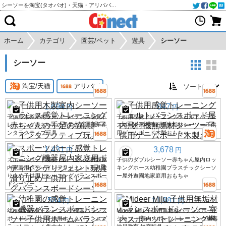
シーソーを淘宝(タオバオ)・天猫・アリババから個人輸入・購入代行
ホーム
カテゴリ
園芸/ペット
遊具
シーソー
シーソー
淘宝/天猫
アリババ
1,694
847
円
円
子供用木製室内シーソーバランス感覚ト
子供用感覚トレーニングフェルトバラン
レーニング赤ちゃんの手足の協調親子イ
スボード屋内飛行機無垢材シーソー子供
ンタラクティブ玩具
用ゲームボード木製おもちゃ
1,431
3,678
円
円
スポーツボード感覚トレーニング機器屋
子供のダブルシーソー赤ちゃん屋内ロッ
内家庭用ボディインテリジェント玩具滑
キングホース幼稚園プラスチックシーソ
り止め子供用トレーニングバランスボー
ー屋外遊園地家庭用おもちゃ
ドシーソー
584
11,881
円
円
幼稚園の感覚トレーニング機器バランス
Mideer Milu 子供用無垢材バランスボード
ボードシーソー子供用ホームバランスプ
シーソー 室内スポーツトレーニング機器