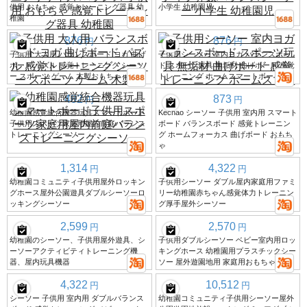
供用 おもちゃ 感覚トレーニング器具 幼
小学生 幼稚園児
稚園
876
876
円
円
子供用 大人用 バランスボード ヨガ 曲げ
子供用シーソー 室内ヨガ バランスボー
ボード パズル 感覚トレーニング シーソ
ド スポーツ玩具 無垢材 曲げボード 感覚
ー スポーツ ゲーム 木製おもちゃ
トレーニング ホームスマートボード
482
873
円
円
幼稚園感覚統合機器玩具スマートボード
Kechao シーソー 子供用 室内用 スマート
子供用スポーツ家庭用屋内前庭バランス
ボード バランスボード 感覚トレーニン
トレーニングシーソー
グ ホームフォーカス 曲げボード おもち
ゃ
1,314
4,322
円
円
幼稚園コミュニティ子供用屋外ロッキン
子供用シーソー ダブル屋内家庭用ファミ
グホース屋外公園遊具ダブルシーソーロ
リー幼稚園赤ちゃん感覚体力トレーニン
ッキングシーソー
グ厚手屋外シーソー
2,599
2,570
円
円
幼稚園のシーソー、子供用屋外遊具、シ
子供用ダブルシーソー ベビー室内用ロッ
ーソーアクティビティトレーニング機
キングホース 幼稚園用プラスチックシー
器、屋内玩具機器
ソー 屋外遊園地用 家庭用おもちゃ
4,322
10,512
円
円
シーソー 子供用 室内用 ダブルバランス
幼稚園コミュニティ子供用シーソー屋外