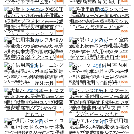
ラットフォーム集中力トレーニング玩具
幼児教育 知育玩具
2,891
1,139
円
円
感覚トレーニング機器迷路バランスボー
子供用教育バランスボード 屋内シーソー
ド子供用バランスプラットフォーム幼稚
おもちゃ 木製レインボー 屋外バランス
園バランス早期教育リハビリテーション
ビームベンドヨガ 卸売
シーソー卸売
730
1,650
円
円
子供用木製カラフル積み木森のシーソー
木製バランスボード 室内感覚トレーニン
おもちゃ子供の集中力手と目の協調積み
グ機器 湾曲シーソー 2人用インタラクテ
重ね音楽バランスビーム
ィブパズル 子供用スマートボード
759
496
円
円
子供用感覚トレーニング器具バランスボ
シーソー 子供用 室内用 スマートボード
ード家庭用シーソー幼稚園前庭運動バラ
バランスボード 感覚トレーニング器具
ンサー屋外玩具
家庭用 集中力 曲げボード おもちゃ
581
263
円
円
木製バランスボード スマートボード 子
バランスボード スマートボード 子供用
供用シーソー曲げ感覚トレーニング機器
シーソー 変形可能 曲げ 感覚トレーニン
室内家庭用バランスビームおもちゃ
グ 室内 家庭用 赤ちゃん用 バランスビー
ム おもちゃ
1,402
345
円
円
子供用バランスボード スマートボード
カエルバランス子供用知育玩具 3～6歳 4
シーソー 木製 エクササイズ バランス 子
歳 クリエイティブ算数バランスシーソー