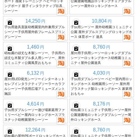
ボード 感覚トレーニング ベビーロッキ
公園遊園地施設ロッキングチェアダブル
ングボード 親子インタラクティブ玩具
シーソー屋外ロッキングホース
シーソー
14,250
10,804
円
円
子供用遊具直販幼稚園室内外兼用ダブル
子供用シーソー 屋外幼稚園コミュニティ
シーソー子供用屋外鉄フレームスプリン
公園 屋外ダブルスプリングロッキングホ
グシーソー
ース 体育ボード 遊具
1,460
8,760
円
円
幼稚園の頑丈な木製シーソー、子供用の
屋外用子供用シーソーロッキングダブル
頑丈な木製ダブル多人用シーソー、屋外
シーソーロッキングホース幼稚園コミュ
コミュニティ公園風景おもちゃ
ニティ屋外公園遊具
6,132
4,030
円
円
屋外用LED発光シーソーインターネット
子供用ダブルシーソー ベビー室内用ロッ
セレブインタラクティブソーラーカラフ
キングホース 幼稚園用シーソー 屋外用
ルシーソー子供用広場アミューズメント
プラスチック製ロッキングホース 家庭用
施設
おもちゃ
4,614
8,176
円
円
子供用ダブルシーソー遊び場家庭用ファ
幼稚園コミュニティ子供用シーソー屋外
ミリーベビー屋内ロッキングホースプラ
公園遊園地ロッキングダブルシーソー屋
スチック幼稚園屋外シーソー
外ロッキングホース
12,264
8,760
円
円
幼稚園の屋外PEボードロッキングホース
幼稚園コミュニティ子供用シーソー屋外