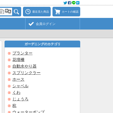
最近見た商品
カートの確認
会員ログイン
ガーデニングのカテゴリ
プランター
花壇柵
自動水やり器
スプリンクラー
ホース
シャベル
くわ
じょうろ
杭
ウォーターポンプ