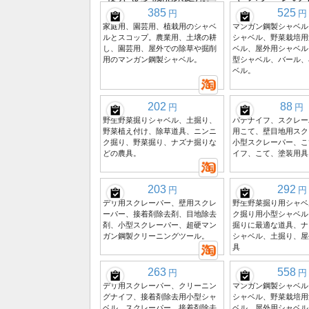
385
525
円
円
家庭用、園芸用、植栽用のシャベ
マンガン鋼製シャベル
ルとスコップ。農業用、土壌の耕
シャベル、野菜栽培用
し、園芸用、屋外での除草や掘削
ベル、屋外用シャベル
用のマンガン鋼製シャベル。
型シャベル、バール、
ベル。
202
88
円
円
野生野菜掘りシャベル、土掘り、
パテナイフ、スクレー
野菜植え付け、除草道具、ニンニ
用こて、壁目地用スク
ク掘り、野菜掘り、ナズナ掘りな
小型スクレーパー、こ
どの農具。
イフ、こて、塗装用具
203
292
円
円
デリ用スクレーパー、壁用スクレ
野生野菜掘り用シャベ
ーパー、接着剤除去剤、目地除去
ク掘り用小型シャベル
剤、小型スクレーパー、超硬マン
掘りに最適な道具、ナ
ガン鋼製クリーニングツール。
シャベル、土掘り、屋
具
263
558
円
円
デリ用スクレーパー、クリーニン
マンガン鋼製シャベル
グナイフ、接着剤除去用小型シャ
シャベル、野菜栽培用
ベル、スクレーパー、接着剤除去
ベル、屋外用シャベル