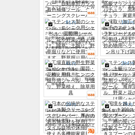
ー、自動車窓ガラス着色補修ツー
級マッシュルームスパ
ル、クリーニングスクレーパー卸
檀製スパチュラ、家庭
売
パチュラ
81
103
円
円
ステンレス製のシャベル、ニンニ
縁取り加工を施した厚
ク用シャベル、園芸用シャベル。
レス製ヘラとレードル
花や野菜の植え付け、除草、土掘
用品セット、家庭用炒
り、野草掘りなどに使用できま
ラ、キッチン吊り下げ
す。野草掘り用の小型ツールで
す。
41
264
円
円
工場直販の野生野菜掘りシャベ
ステンレス製シャベル
ル、園芸・花植え用具、ニンニク
ール、花植えツール、
掘り用シャベル、土掘り、野菜植
用シャベル、砂掘りツ
え、除草用具
清掃ツール、野菜と花
用シャベル
29
79
円
円
日本の伝統的なステンレス製クリ
国境を越えた家庭用金
ーニングスクレーパー。厚みのあ
テンレス製スプーン、
る無垢材を使用し、タイル目地や
ラ、柄の長いステンレ
床掃除に使える多機能家庭用スク
お玉、穴あきスプーン
レーパーです。
調理セット