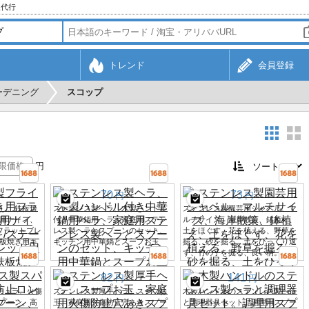
入代行
トレンド
会員登録
ーデニング
スコップ
円
70
73
円
円
し、鉄板焼
ステンレス製ヘラ、木製ハンドル
ステンレス製園芸用シャベル、マ
用ナイフ、
付き中華鍋用ヘラ、家庭用ステン
ルチサイズ、海岸散策、鉢植え、
フラットブレ
レス製ヘラとスプーンのセット、
土をほぐす、花を植える、野草を
板焼き用キ
キッチン用中華鍋とスープお玉
掘る、砂を掘る、土をひっくり返
す、竹の子を掘る、長い柄。
82
141
円
円
パチュラ、火傷
ステンレス製厚手ヘラ、スープお
木製ハンドルのステンレス製ヘラ
プーン、高
玉、家庭用火傷防止穴あきスプー
と調理器具セット。調理用スプー