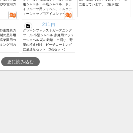
砂や雪用の
用シャベル、平底シャベル、ドラ
に適しています。（製氷機）
イフルーツ用シャベル、ミルクテ
ィーショップ用アイスシャベル
211
円
野生野菜の
グリーンフォレストガーデニング
製の屋外用
ツール 小型シャベル 家庭用フラワ
庭菜園用の
ーシャベル 花の栽培、土掘り、野
ミング用の
菜の植え付け、ビーチコーミング
に最適なセット（3点セット）
更に読み込む