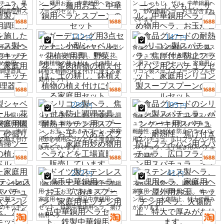
チュラ、黒
ン、麺用お玉、中華鍋用ヘラとス
ン、しゃもじ、ザル、中華鍋用ヘ
用調理用ス
プーンのセット
ラ、炒め物用ヘラ、お玉が含まれ
ています。
142
147
円
円
手のステン
ガーデニング用3点セット：小型シ
食品グレードの耐熱シリコン製ス
のキッチン
ャベル、花植え用具、野菜、花、
パチュラ、焦げ付き防止フライパ
め物用ヘ
多肉植物の植え付け、土の耕し、
ン用スパチュラセット、家庭用シ
調理器具
鉢植え植物の植え付けに使える家
リコン製スープスプーンのフルセ
庭用セット。
ット
288
195
円
円
、土掘りツ
シリコン製ヘラ、焦げ付き防止調
食品グレードのシリコン製スパチ
家庭用園芸
理器具、耐熱キッチン用スプー
ュラ、パンケーキ用スパチュラ、
ール、海岸
ン、お玉、穴あきスプーン、家庭
耐熱性、焦げ付き防止フライパン
の植え付け
用炒め物用ヘラなどを工場直販で
用スパチュラ、広口フライパン用
販売しています。
スパチュラ、玉子焼き用スパチュ
ラの卸売
232
41
円
円
メッキ201ス
ドイツ製ステンレス製厚手中華鍋
ステンレス製ヘラ、調理用ヘラ、
スパチュ
用ヘラ、お玉、穴あきスプーン、
家庭用ヘラ、屋外用お玉、キッチ
ス製スープ
家庭用キッチン用品中華鍋用ヘラ
ン用ヘラ、火傷防止、特大で厚み
のキッチン
セット、鉄製中華鍋用ヘラ、揚げ
があります。
物用ヘラ