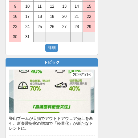
9
10
11
12
13
14
15
16
17
18
19
20
21
22
23
24
25
26
27
28
29
30
31
トピック
2026/1/16
登山ブームが天猫でアウトドアウェア売上を牽
引。新参愛好家の増加で「軽量化」が新たなト
レンドに。