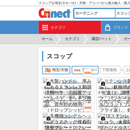
スコップを淘宝(タオバオ)・天猫・アリババから個人輸入・購
カテゴリ
ブランド
ホーム
カテゴリ
園芸/ペット
ガ
スコップ
-
淘宝/天猫
アリババ
153
117
円
円
木製ハンドル、厚みのあるステン
ステンレス製フライ返
レス製調理用ヘラ、高品質アップ
き用フライ返し、調理
ルヘラ、キッチン用品、貴州炒め
パンケーキ/ステーキ/
物用ヘラ（ドロップシッピング対
ッド用フライ返し、鉄
応）
ッチンツール。
0.88
173
円
円
多機能シングルヘッドプラスチッ
316ステンレス製ス
ク接着剤除去ブレードスクレーパ
防止ロングハンドルス