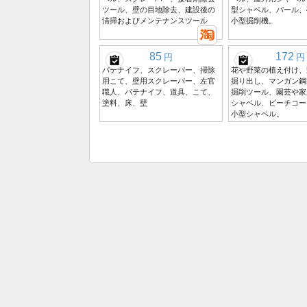
ツール、壁の目地除去、建設後の
型シャベル、バール、
清掃およびメンテナンスツール
小型掘削機。
85
172
円
円
パテナイフ、スクレーパー、掃除
花や野菜の植え付け、
用こて、壁用スクレーパー、左官
掘り出し、マンガン鋼
職人、パテナイフ、道具、こて、
掘削ツール、園芸や家
塗料、床、壁
シャベル、ビーチコー
小型シャベル。