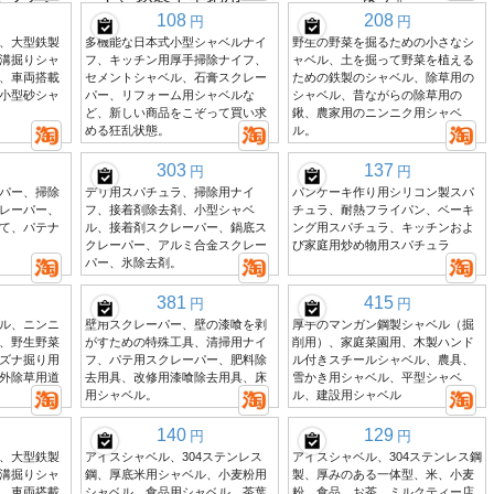
108
208
円
円
、大型鉄製
多機能な日本式小型シャベルナイ
野生の野菜を掘るための小さなシ
溝掘りシャ
フ、キッチン用厚手掃除ナイフ、
ャベル、土を掘って野菜を植える
、車両搭載
セメントシャベル、石膏スクレー
ための鉄製のシャベル、除草用の
小型砂シャ
パー、リフォーム用シャベルな
シャベル、昔ながらの除草用の
ど、新しい商品をこぞって買い求
鍬、農家用のニンニク用シャベ
める狂乱状態。
ル。
303
137
円
円
パー、掃除
デリ用スパチュラ、掃除用ナイ
パンケーキ作り用シリコン製スパ
レーパー、
フ、接着剤除去剤、小型シャベ
チュラ、耐熱フライパン、ベーキ
て、パテナ
ル、接着剤スクレーパー、鍋底ス
ング用スパチュラ、キッチンおよ
クレーパー、アルミ合金スクレー
び家庭用炒め物用スパチュラ
パー、氷除去剤。
381
415
円
円
ル、ニンニ
壁用スクレーパー、壁の漆喰を剥
厚手のマンガン鋼製シャベル（掘
、野生野菜
がすための特殊工具、清掃用ナイ
削用）、家庭菜園用、木製ハンド
ズナ掘り用
フ、パテ用スクレーパー、肥料除
ル付きスチールシャベル、農具、
外除草用道
去用具、改修用漆喰除去用具、床
雪かき用シャベル、平型シャベ
用シャベル。
ル、建設用シャベル
140
129
円
円
、大型鉄製
アイスシャベル、304ステンレス
アイスシャベル、304ステンレス鋼
溝掘りシャ
鋼、厚底米用シャベル、小麦粉用
製、厚みのある一体型、米、小麦
、車両搭載
シャベル、食品用シャベル、茶葉
粉、食品、お茶、ミルクティー店