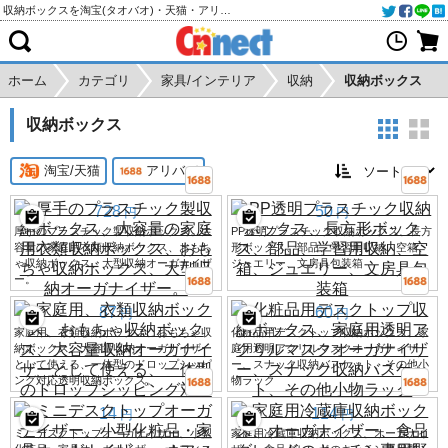
収納ボックスを淘宝(タオバオ)・天猫・アリババから個人輸入・購入代行
ホーム
カテゴリ
家具/インテリア
収納
収納ボックス
収納ボックス
淘宝/天猫
アリババ
728
50
円
円
厚手のプラスチック製収納ボックス、大
PP透明プラスチック収納ボックス、長方
容量の家庭用衣類収納ボックス、おもち
形ボックス、部品、学習用収納、空箱、
ゃ収納ボックス、大型収納オーガナイザ
ジュエリー、文房具包装箱
ー。
87
60
円
円
家庭用、衣類収納ボックス、おもちゃ収
化粧品用デスクトップ収納ボックス、家
納ボックス、大容量収納オーガナイザー
庭用透明アクリルマスクオーガナイザ
として使える、一体型のドロップシッピ
ー、スナック収納バスケット、その他小
ング対応透明収納ボックス。
物ラック
14
114
円
円
ミニデスクトップオーガナイザー、小型
家庭用冷蔵庫収納ボックス、オーガナイ