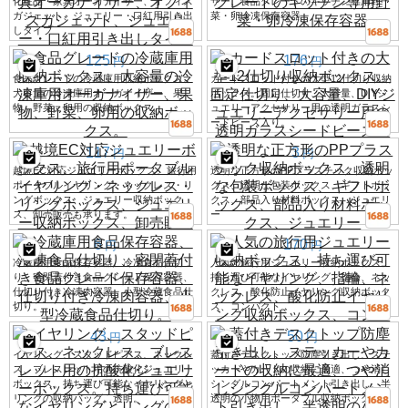
化粧品・家具オーガナイザー、オフィス
ザー、食品グレードのキッチン専用野
ガジェット、ジュエリー・口紅用引き出
菜・卵冷凍保存容器
しタイプ
125
176
円
円
食品グレードの冷蔵庫用収納ボックス、
カードスロット付きの大型12仕切り収納
大容量の冷凍庫用オーガナイザー、果
ボックス。固定仕切り、大容量、DIYジ
物、野菜、卵用の収納ボックス。
ュエリーアクセサリー用の透明ガラスシ
ードビーズ入り。
117
3
円
円
越境EC対応ジュエリーボックス、旅行用
透明な正方形のPPプラスチック収納ボッ
ポータブルイヤリング・ネックレス・リ
クス、透明な包装ボックス、ギフトボッ
ングボックス、ジュエリー収納ボック
クス、部品入り材料ボックス、ジュエリ
ス、卸売販売も承ります。
ー
6
170
円
円
冷蔵庫用食品保存容器、冷凍食品仕切
人気の旅行用ジュエリー収納ボックス、
り、密閉蓋付き食品グレード保存容器、
持ち運び可能なイヤリング、指輪、ネッ
仕切り付き冷凍肉容器、小型冷蔵食品仕
クレス、酸化防止イヤリング収納ボック
切り。
ス、コンパクト。
43
50
円
円
イヤリング、スタッドピアス、ネックレ
蓋付きデスクトップ防塵引き出し、ステ
ス、ブレスレット用の抗酸化ジュエリー
ッカーやカードの収納に最適、つや消し
ボックス。持ち運び可能なイヤリングと
シングルコンパートメント引き出し、半
リングの収納バッグ。透明。
透明の小物用ポータブル収納ボックス