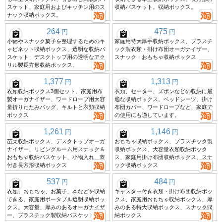
スケット、家庭用およびキッチン用のス
収納バスケット。収納ボックス。
ナック収納ボックス。
264
475
円
円
小物やスナック菓子を整理するためのキ
家庭用特大厚手収納ボックス、プラスチ
ャビネット収納ボックス、透明な収納バ
ック製衣類・掛け布団オーガナイザー、
スケット、デスクトップ用の透明なアク
スナック・おもちゃ収納ボックス
リル製長方形収納ボックス。
1,377
1,313
円
円
衣類収納ボックス3個セット、家庭用布
衣類、セーター、ズボンなどの収納に最
製オーガナイザー、ワードローブ用大容
適な収納ボックス。ベッドシーツ、掛け
量折りたたみバッグ、キルトと衣類収納
布団カバー、ワードローブなど、家庭で
ボックス
の使用にも適しています。
1,261
1,146
円
円
苗栗収納ボックス、デスクトップオーガ
おもちゃ収納ボックス、プラスチック製
ナイザー、リビングルーム用スナック＆
収納ボックス、大容量衣類収納ボック
おもちゃ収納バスケット、小物入れ、蓋
ス、家庭用掛け布団収納ボックス、スナ
付き長方形収納ボックス
ック収納ボックス
537
484
円
円
衣類、おもちゃ、お菓子、本などを収納
キャスター付き衣類・掛け布団収納ボッ
できる、家庭用ポータブル透明収納ボッ
クス、家庭用おもちゃ収納ボックス、厚
クス。大容量、厚みのあるオーガナイザ
みのある特大収納ボックス、スナック収
ー、プラスチック製収納バスケット。
納ボックス