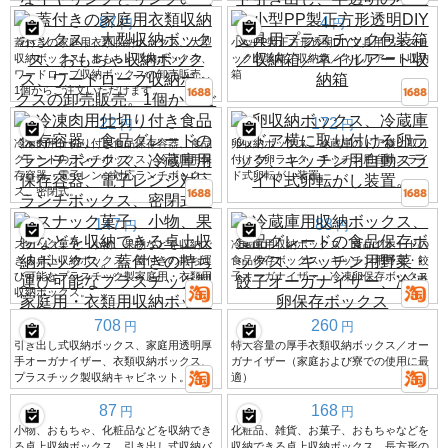
87
4
円
円
蓋付きの家庭用衣類収納ボックス、大型
小型PP製正方形透明DIY文具用プラスチ
収納ボックス、おもちゃ収納ボックス、
ック包装箱／収納箱／ネイルアート収納
ワードローブ収納ボックスの卸売販売。
箱
1個からご注文いただけます。
22
172
円
円
冷凍肉用仕切り付き食品保存容器、食品
卵収納ボックス、冷蔵庫のドア横に取り
グレードのランチボックス、冷蔵庫用保
付ける卵ラック、キッチン用自動スライ
存容器、電子レンジ対応ランチボック
ド式卵転がし装置。
ス、密閉式。
147
88
円
円
スナック菓子、小物、果物などを収納で
冷蔵庫用収納ボックス、食品グレードの
きる卓上収納ボックス。蓋付きの持ち運
食品保存ボックス、キッチン用野菜・餃
び可能なプラスチック製家庭用・衣類用
子オーガナイザー、冷凍卵保存ボックス
収納ボックス。
708
260
円
円
引き出し式収納ボックス、家庭用透明厚
特大容量の厚手衣類収納ボックス／オー
手オーガナイザー、衣類収納ボックス、
ガナイザー（家庭および寮での使用に最
プラスチック製収納キャビネット。
適）
87
168
円
円
小物、おもちゃ、化粧品などを収納でき
化粧品、雑貨、お菓子、おもちゃなどを
る卓上収納ボックス、引き出し式収納バ
収納できる卓上収納ボックス。長方形の