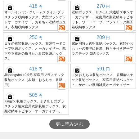
418
270
円
円
オールインワン クリームスタイル プラ
収納ボックス、引き出し式透明ズボンオ
スチック収納ボックス、大型ブランケッ
ーガナイザー、家庭用衣類収納キャビネ
トオーガナイザー、おもちゃ収納ボック
ット、ワードローブ、プラスチック製下
ス、衣類収納ボックス
着収納ボックス
250
209
円
円
日本の衣類収納ボックス、布製ワードロ
家庭用特大透明収納ボックス、衣類やお
ーブ収納ボックス、オーガナイザー、靴
もちゃの整理に最適、持ち手付き厚手プ
下や下着用の折りたたみ式収納ボック
ラスチック収納ボックス
ス。
418
591
円
円
Jiabangshou 9.9元 家庭用プラスチック
Luyi おもちゃ収納ボックス、多機能スナ
収納ボックス（衣類、おもちゃ、書籍
ック収納ボックス、家庭用収納バスケッ
用）
ト、かわいい漫画雑貨オーガナイザー
505
円
Xingyou収納ボックス、引き出し式プラ
スチック製家庭用衣類収納ボックス、衣
類収納キャビネットオーガナイザー。
更に読み込む