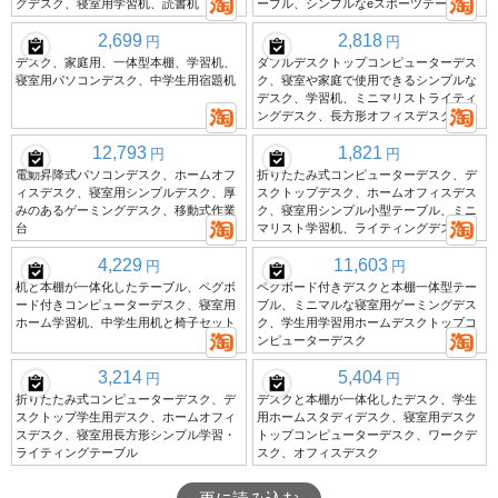
グデスク、寝室用学習机、読書机
ーブル、シンプルなeスポーツテーブル
2,699
2,818
円
円
デスク、家庭用、一体型本棚、学習机、
ダブルデスクトップコンピューターデス
寝室用パソコンデスク、中学生用宿題机
ク、寝室や家庭で使用できるシンプルな
デスク、学習机、ミニマリストライティ
ングデスク、長方形オフィスデスク
12,793
1,821
円
円
電動昇降式パソコンデスク、ホームオフ
折りたたみ式コンピューターデスク、デ
ィスデスク、寝室用シンプルデスク、厚
スクトップデスク、ホームオフィスデス
みのあるゲーミングデスク、移動式作業
ク、寝室用シンプル小型テーブル、ミニ
台
マリスト学習机、ライティングデスク
4,229
11,603
円
円
机と本棚が一体化したテーブル、ペグボ
ペグボード付きデスクと本棚一体型テー
ード付きコンピューターデスク、寝室用
ブル、ミニマルな寝室用ゲーミングデス
ホーム学習机、中学生用机と椅子セット
ク、学生用学習用ホームデスクトップコ
ンピューターデスク
3,214
5,404
円
円
折りたたみ式コンピューターデスク、デ
デスクと本棚が一体化したデスク、学生
スクトップ学生用デスク、ホームオフィ
用ホームスタディデスク、寝室用デスク
スデスク、寝室用長方形シンプル学習・
トップコンピューターデスク、ワークデ
ライティングテーブル
スク、オフィスデスク