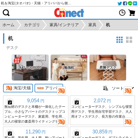
机を淘宝(タオバオ)・天猫・アリババから個人輸入・購入代行
ホーム
カテゴリ
家具/インテリア
家具
机
机
デスク
オフィスデスク
勉強机
昇降デスク
淘宝/天猫
アリババ
9,054
2,072
円
円
無垢材のデスクと本棚が一体化したテー
コンピューターデスク、シンプルな寝室
ブル、小さなアパートのデスクトップコ
用デスク、学生用自宅学習デスク、大人
ンピューターデスク、家庭用、学生用、
用オフィスデスク、長方形の作業台
大人の寝室の書斎用ライティングデスク
11,290
30,859
円
円
家庭用、学生用、大人用、狭いアパート
コンピューターデスク、ダブルライティ