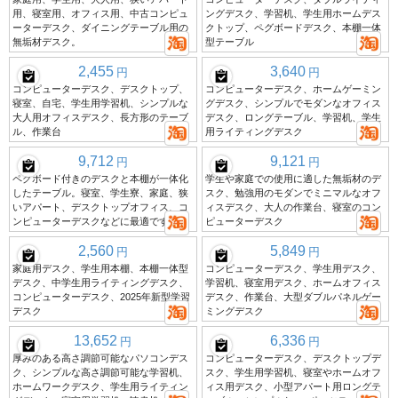
用、寝室用、オフィス用、中古コンピュ
ングデスク、学習机、学生用ホームデス
ーターデスク、ダイニングテーブル用の
クトップ、ペグボードデスク、本棚一体
無垢材デスク。
型テーブル
2,455
3,640
円
円
コンピューターデスク、デスクトップ、
コンピューターデスク、ホームゲーミン
寝室、自宅、学生用学習机、シンプルな
グデスク、シンプルでモダンなオフィス
大人用オフィスデスク、長方形のテーブ
デスク、ロングテーブル、学習机、学生
ル、作業台
用ライティングデスク
9,712
9,121
円
円
ペグボード付きのデスクと本棚が一体化
学生や家庭での使用に適した無垢材のデ
したテーブル。寝室、学生寮、家庭、狭
スク、勉強用のモダンでミニマルなオフ
いアパート、デスクトップオフィス、コ
ィスデスク、大人の作業台、寝室のコン
ンピューターデスクなどに最適です。
ピューターデスク
2,560
5,849
円
円
家庭用デスク、学生用本棚、本棚一体型
コンピューターデスク、学生用デスク、
デスク、中学生用ライティングデスク、
学習机、寝室用デスク、ホームオフィス
コンピューターデスク、2025年新型学習
デスク、作業台、大型ダブルパネルゲー
デスク
ミングデスク
13,652
6,336
円
円
厚みのある高さ調節可能なパソコンデス
コンピューターデスク、デスクトップデ
ク、シンプルな高さ調節可能な学習机、
スク、学生用学習机、寝室やホームオフ
ホームワークデスク、学生用ライティン
ィス用デスク、小型アパート用ロングテ