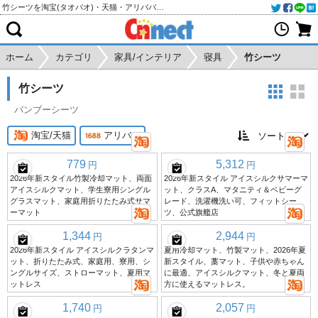
竹シーツを淘宝(タオバオ)・天猫・アリババから個人輸入・購入代行
ホーム
カテゴリ
家具/インテリア
寝具
竹シーツ
竹シーツ
バンブーシーツ
淘宝/天猫
アリババ
779
5,312
円
円
2026年新スタイル竹製冷却マット、両面
2026年新スタイル アイスシルクサマーマ
アイスシルクマット、学生寮用シングル
ット、クラスA、マタニティ＆ベビーグ
グラスマット、家庭用折りたたみ式サマ
レード、洗濯機洗い可、フィットシー
ーマット
ツ、公式旗艦店
1,344
2,944
円
円
2026年新スタイル アイスシルクラタンマ
夏用冷却マット、竹製マット、2026年夏
ット、折りたたみ式、家庭用、寮用、シ
新スタイル、藁マット、子供や赤ちゃん
ングルサイズ、ストローマット、夏用マ
に最適、アイスシルクマット、冬と夏両
ットレス
方に使えるマットレス。
1,740
2,057
円
円