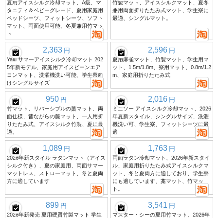
夏用アイスシルク冷却マット、A級、マ
竹製マット、アイスシルクマット、夏冬
タニティ＆ベビーグレード、夏用家庭用
兼用両面折りたたみ式マット、学生寮に
ベッドシーツ、フィットシーツ、ソフト
最適、シングルマット。
マット、両面使用可能、冬夏兼用竹マッ
ト
2,363
2,596
円
円
Yalu サマーアイスシルク冷却マット 202
夏用麻雀マット、竹製マット、学生用マ
5年新モデル、家庭用アイスビーンエア
ット、1.5m/1.8m、寮用マット、0.8m/1.2
コンマット、洗濯機洗い可能、学生寮向
m、家庭用折りたたみ式
けシングルサイズ
950
2,016
円
円
竹マット、リバーシブルの藁マット、両
ミニソー アイスシルク冷却マット、2026
面仕様、昔ながらの籐マット、一人用折
年夏新スタイル、シングルサイズ、洗濯
りたたみ式、アイスシルク竹製、夏に最
機洗い可、学生寮、フィットシーツに最
適。
適
1,089
1,763
円
円
2026年新スタイル ラタンマット（アイス
両面ラタン冷却マット、2026年新スタイ
シルク付き）、夏の家庭用、両面サマー
ル、家庭用折りたたみ式アイスシルクマ
マットレス、ストローマット、冬と夏両
ット、冬と夏両方に適しており、学生寮
方に適しています
にも適しています、藁マット、竹マッ
ト。
899
3,541
円
円
2026年新発売 夏用硬質竹製マット 学生
マスター・シーの夏用竹マット、2026年