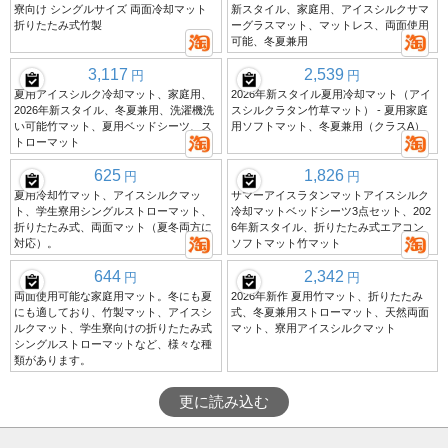
寮向け シングルサイズ 両面冷却マット
新スタイル、家庭用、アイスシルクサマ
折りたたみ式竹製
ーグラスマット、マットレス、両面使用
可能、冬夏兼用
3,117
2,539
円
円
夏用アイスシルク冷却マット、家庭用、
2026年新スタイル夏用冷却マット（アイ
2026年新スタイル、冬夏兼用、洗濯機洗
スシルクラタン竹草マット） - 夏用家庭
い可能竹マット、夏用ベッドシーツ、ス
用ソフトマット、冬夏兼用（クラスA）
トローマット
625
1,826
円
円
夏用冷却竹マット、アイスシルクマッ
サマーアイスラタンマットアイスシルク
ト、学生寮用シングルストローマット、
冷却マットベッドシーツ3点セット、202
折りたたみ式、両面マット（夏冬両方に
6年新スタイル、折りたたみ式エアコン
対応）。
ソフトマット竹マット
644
2,342
円
円
両面使用可能な家庭用マット。冬にも夏
2026年新作 夏用竹マット、折りたたみ
にも適しており、竹製マット、アイスシ
式、冬夏兼用ストローマット、天然両面
ルクマット、学生寮向けの折りたたみ式
マット、寮用アイスシルクマット
シングルストローマットなど、様々な種
類があります。
更に読み込む