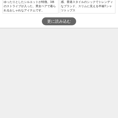
ゆったりとしたシルエットが特徴。3本
感、香港スタイルのシックでトレンディ
のストライプが入った、男女ペアで着ら
なブランド、スリムに見える半袖Tシャ
れるおしゃれなアイテムです。
ツトップス
更に読み込む