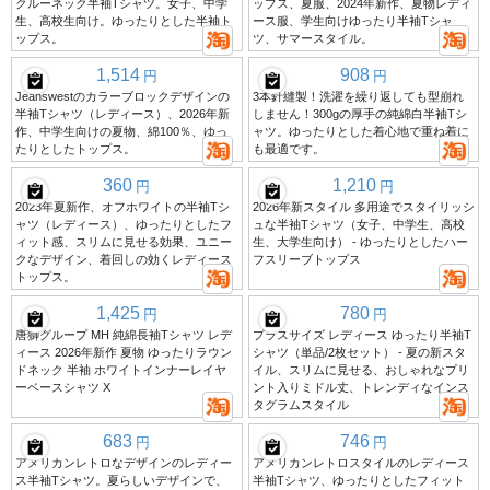
クルーネック半袖Tシャツ。女子、中学
ップス、夏服、2024年新作、夏物レディ
生、高校生向け。ゆったりとした半袖ト
ース服、学生向けゆったり半袖Tシャ
ップス。
ツ、サマースタイル。
1,514
908
円
円
Jeanswestのカラーブロックデザインの
3本針縫製！洗濯を繰り返しても型崩れ
半袖Tシャツ（レディース）、2026年新
しません！300gの厚手の純綿白半袖Tシ
作、中学生向けの夏物、綿100％、ゆっ
ャツ。ゆったりとした着心地で重ね着に
たりとしたトップス。
も最適です。
360
1,210
円
円
2023年夏新作、オフホワイトの半袖Tシ
2026年新スタイル 多用途でスタイリッシ
ャツ（レディース）、ゆったりとしたフ
ュな半袖Tシャツ（女子、中学生、高校
ィット感、スリムに見せる効果、ユニー
生、大学生向け） - ゆったりとしたハー
クなデザイン、着回しの効くレディース
フスリーブトップス
トップス。
1,425
780
円
円
唐獅グループ MH 純綿長袖Tシャツ レデ
プラスサイズ レディース ゆったり半袖T
ィース 2026年新作 夏物 ゆったりラウン
シャツ（単品/2枚セット） - 夏の新スタ
ドネック 半袖 ホワイトインナーレイヤ
イル、スリムに見せる、おしゃれなプリ
ーベースシャツ X
ント入りミドル丈、トレンディなインス
タグラムスタイル
683
746
円
円
アメリカンレトロなデザインのレディー
アメリカンレトロスタイルのレディース
ス半袖Tシャツ。夏らしいデザインで、
半袖Tシャツ、ゆったりとしたフィット