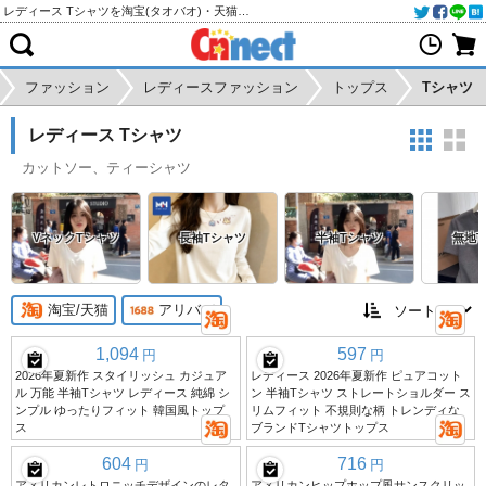
レディース Tシャツを淘宝(タオバオ)・天猫・アリババから個人輸入・購入代行
ファッション
レディースファッション
トップス
Tシャツ
レディース Tシャツ
カットソー、ティーシャツ
VネックTシャツ
長袖Tシャツ
半袖Tシャツ
無地T
淘宝/天猫
アリババ
1,094
597
円
円
2026年夏新作 スタイリッシュ カジュア
レディース 2026年夏新作 ピュアコット
ル 万能 半袖Tシャツ レディース 純綿 シ
ン 半袖Tシャツ ストレートショルダー ス
ンプル ゆったりフィット 韓国風トップ
リムフィット 不規則な柄 トレンディな
ス
ブランドTシャツトップス
604
716
円
円
アメリカンレトロニッチデザインのレタ
アメリカンヒップホップ風サンスクリッ