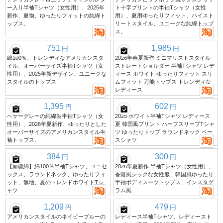
ー入り半袖Tシャツ（女性用）、2025年
ト十字プリントの半袖Tシャツ（女性
新作、夏物、ゆったりフィットの純綿ト
用）、夏用ゆったりフィット、ハイスト
ップス。
リートスタイル、ユニークな純綿トップ
ス。
751
1,985
円
円
綿100％、トレンディなアメリカンスタ
2026年春夏新作 ミニマリストスタイル
イル、オーバーサイズ半袖Tシャツ（女
ストレートショルダー 半袖Tシャツ レデ
性用）、2025年新デザイン、ユニークな
ィース ホワイト ゆったりフィット スリ
スタイルのトップス
ムフィット 万能トップス トレンディな
レディース
1,395
602
円
円
ヘザーグレーの純綿製半袖Tシャツ（女
2025 ホワイト半袖Tシャツ レディース
性用）、2026年夏新作、ゆったりとした
夏 韓国風プリント ハーフスリーブTシャ
オーバーサイズのアメリカンスタイル半
ツ ゆったりトップ ラウンドネック ベー
袖トップス。
スシャツ
384
300
円
円
【新疆綿】綿100％半袖Tシャツ、ユニセ
2026年夏新作 半袖Tシャツ（女性用）、
ックス、ラウンドネック、ゆったりフィ
香港風シックな女性服、韓国風ゆったり
ット、無地、夏のトレンドホワイトTシ
半袖ボディスーツトップス、インスタグ
ャツ
ラム風
1,209
479
円
円
アメリカンスタイルのネイビーブルーの
レディース半袖Tシャツ、レディースト