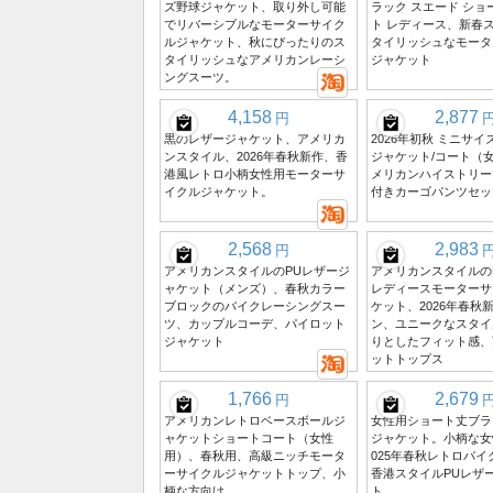
ズ野球ジャケット、取り外し可能
ラック スエード ショ
でリバーシブルなモーターサイク
ト レディース、新春
ルジャケット、秋にぴったりのス
タイリッシュなモータ
タイリッシュなアメリカンレーシ
ジャケット
ングスーツ。
4,158
2,877
円
黒のレザージャケット、アメリカ
2026年初秋 ミニサイ
ンスタイル、2026年春秋新作、香
ジャケット/コート（
港風レトロ小柄女性用モーターサ
メリカンハイストリー
イクルジャケット。
付きカーゴパンツセッ
2,568
2,983
円
アメリカンスタイルのPUレザージ
アメリカンスタイルの
ャケット（メンズ）、春秋カラー
レディースモーターサ
ブロックのバイクレーシングスー
ケット、2026年春秋
ツ、カップルコーデ、パイロット
ン、ユニークなスタイ
ジャケット
りとしたフィット感、
ットトップス
1,766
2,679
円
アメリカンレトロベースボールジ
女性用ショート丈ブラ
ャケットショートコート（女性
ジャケット。小柄な女
用）、春秋用、高級ニッチモータ
025年春秋レトロバ
ーサイクルジャケットトップ、小
香港スタイルPUレザ
柄な方向け
ト。