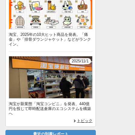
淘宝、2025年の10大ヒット商品を発表。「痛
金」や「排骨ダウンジャケット」などがランク
イン。
2025/11/1
淘宝が新業態「淘宝コンビニ」を発表、440億
円を投じて即時配送倉庫のエコシステムを構築
へ
トピック
最近の到着レポート