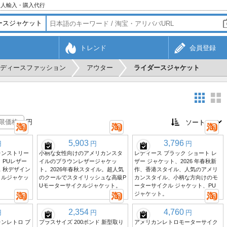
個人輸入・購入代行
トレンド
会員登録
ディースファッション
アウター
ライダースジャケット
円
5,903
3,796
円
円
円
カンストリー
小柄な女性向けのアメリカンスタ
レディース ブラック ショート レ
 PUレザー
イルのブラウンレザージャケッ
ザー ジャケット、2026 年春秋新
 秋デザイン
ト。2026年春秋スタイル。超人気
作、香港スタイル、人気のアメリ
クルジャケッ
のクールでスタイリッシュな高級P
カンスタイル、小柄な方向けのモ
Uモーターサイクルジャケット。
ーターサイクル ジャケット、PU
ジャケット。
2,354
4,760
円
円
円
ンレトロ ブ
プラスサイズ 200ポンド 新型取り
アメリカンレトロモーターサイク