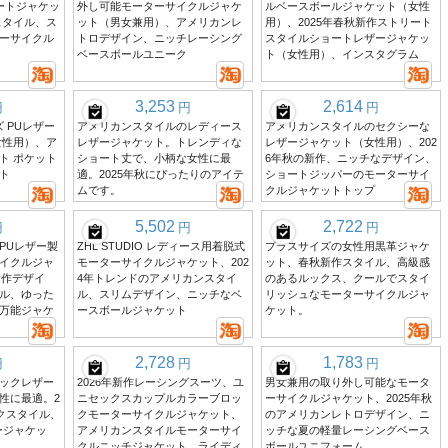
ートジャケッ
外し可能モーターサイクルジャケ
ルベースボールジャケット（女性
スタイル、ス
ット（男女兼用）、アメリカンレ
用）、2025年春秋新作ストリート
ーサイクル
トロデザイン、ニッチレーシング
スタイルショートレザージャケッ
ベースボールユニーク
ト（女性用）、インスタグラム
3,253
2,614
円
円
円
ズ PUレザー
アメリカンスタイルのレディース
アメリカンスタイルのセクシーな
女性用）、ア
レザージャケット。トレンディな
レザージャケット（女性用）、202
ト ポケット
ショート丈で、小柄な女性に最
6年秋の新作、ニッチなデザイン、
ト
適。2025年秋にぴったりのアイテ
ショートジッパーのモーターサイ
ムです。
クルジャケットトップ
5,502
2,722
円
円
円
PUレザー製
ZHL STUDIO レディース用着脱式
プラスサイズの女性用黒革ジャケ
イクルジャ
モーターサイクルジャケット、202
ット、春秋新作スタイル、高級感
新作デザイ
4年トレンドのアメリカンスタイ
のあるルックス、クールでスタイ
ル、ゆった
ル、スリムデザイン、ニッチなベ
リッシュなモーターサイクルジャ
万能ジャケ
ースボールジャケット
ケット。
2,728
1,783
円
円
円
ックレザー
2026年新作レーシングスーツ、ユ
男女兼用の取り外し可能なモータ
性に最適。2
ニセックスカップルカラーブロッ
ーサイクルジャケット、2025年秋
イクスタイル、
クモーターサイクルジャケット、
のアメリカンレトロデザイン、ニ
ージャケッ
アメリカンスタイルモーターサイ
ッチな夏の軽量レーシングベース
クルニッチジャケット、ライディ
ボールユニフォーム。