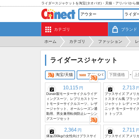
ライダースジャケットを淘宝(タオバオ)・天猫・アリババから
カテゴリ
ブランド
ホーム
カテゴリ
ファッション
レ
ライダースジャケット
-
淘宝/天猫
アリババ
10,115
2,713
円
Duhan製モーターサイクルライデ
プラスサイズ アメリ
ィングスーツ、レプリカストリー
トスタイル風 ブラック
トモーターサイクルスーツ、レザ
ジャケット レディース
ージャケット、オールシーズン通
ニッチ モーターサイ
勤用、男女兼用転倒防止レーシン
ト トップス
グスーツセット
2,364
2,711
円
体重200kgの女性向けプラスサイ
プラスサイズ アメリカ