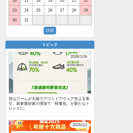
16
17
18
19
20
21
22
23
24
25
26
27
28
29
30
31
トピック
2026/1/16
登山ブームが天猫でアウトドアウェア売上を牽
引。新参愛好家の増加で「軽量化」が新たなト
レンドに。
2026/1/2