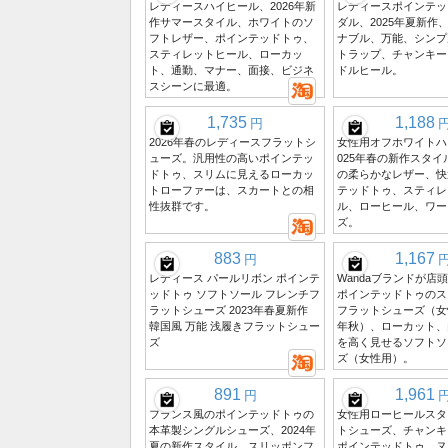
レディースハイヒール、2026年新
レディースポインテッ
作サマースタイル、ホワイトのソ
ダル、2025年夏新作
フトレザー、ポインテッドトゥ、
ナブル、万能、シンプ
スティレットヒール、ローカッ
トラップ、チャンキー
ト、通勤、マナー、面接、ビジネ
ドルヒール。
スシーンに最適。
1,735
1,188
円
2026年春のレディースフラットシ
女性用オフホワイトハ
ューズ。汎用性の高いポインテッ
025年春の新作スタ
ドトゥ、スリムに見えるローカッ
の柔らかなレザー、快
トローファーは、スカートとの相
テッドトゥ、スティレ
性抜群です。
ル、ローヒール、ワー
ズ。
883
1,167
円
レディース パールリボン ポインテ
Wandaブランドが店
ッドトゥ ソフトソール フレンチフ
ポインテッドトゥのス
ラットシューズ 2023年春夏新作
フラットシューズ（女性
韓国風 万能 浅履きフラットシュー
年秋）、ローカット、
ズ
を高く見せるソフトソ
ズ（女性用）。
891
1,961
円
フランス風のポインテッドトゥの
女性用ローヒールスタ
本革製シングルシューズ、2024年
トシューズ、チャンキ
夏の新作スタイル、スリッポンフ
ポインテッドトゥ、ヌ