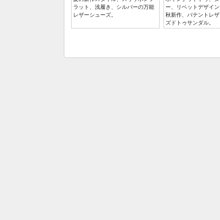
ラット、浅履き、シルバーの万能
ー、リベットデザイン、
レザーシューズ。
秋新作、パテントレザ
ズドトゥサンダル。