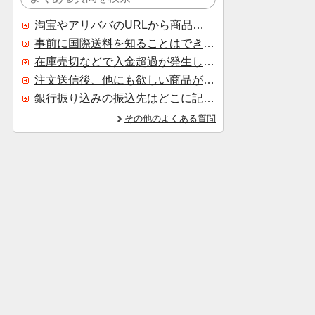
淘宝やアリババのURLから商品を探すことはできますか？
事前に国際送料を知ることはできますか？
在庫売切などで入金超過が発生した場合はいつ返金されますか？
注文送信後、他にも欲しい商品が見つかった場合、追加注文できますか？
銀行振り込みの振込先はどこに記載されていますか？
その他のよくある質問