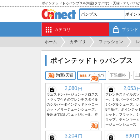
ポインテッドトゥパンプスを淘宝(タオバオ)・天猫・アリババ
カテゴリ
ブランド
ホーム
カテゴリ
ファッション
レ
ポインテッドトゥパンプス
-
淘宝/天猫
アリババ
2,080
2,053
円
ラムスキンバージョン～クロスス
フレンチスタイルのソ
トラップ付きのフレンチスタイル
ー、シルバーラインス
のシルバーポインテッドトゥロー
シングルシューズ、レ
カットメリージェーンシューズ、
5年新作、ポインテッ
多用途で隠しウェッジヒール、春
カット、フラット、シ
ラップ、チャンキーヒ
ージェーンシューズ
3,204
890
円
円