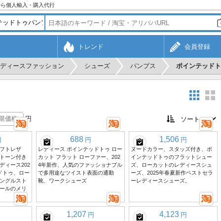
から個人輸入・購入代行
トレンド
会員登録
ディースファッション
シューズ
パンプス
ポインテッドト
円
688
1,506
円
円
円
フトレザ
レディース ポインテッドトゥ ロー
ヌードカラー、スタッズ付き、ポ
トーン付き
カット フラット ローファー、202
インテッドトゥのフラットシュー
ディース202
4年新作、人気のファッショナブル
ズ、ローカットのレディースシュ
ドトゥ、ロー
で多用途なツイスト表面の通勤
ーズ、2025年春夏新作ベストセラ
ングルスト
靴、ワークシューズ
ーレディースシューズ。
ールのメリ
1,207
4,123
円
円