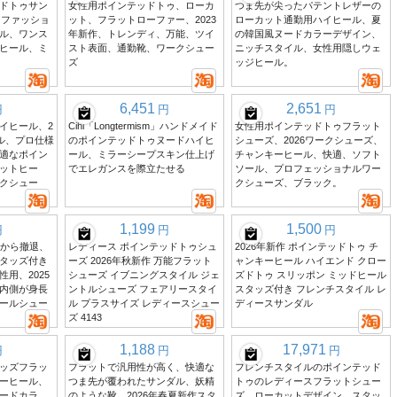
ドトゥサン
女性用ポインテッドトゥ、ローカ
つま先が尖ったパテントレザーの
、ファッショ
ット、フラットローファー、2023
ローカット通勤用ハイヒール、夏
ル、ワンス
年新作、トレンディ、万能、ツイ
の韓国風ヌードカラーデザイン、
ヒール、ミ
スト表面、通勤靴、ワークシュー
ニッチスタイル、女性用隠しウェ
ズ
ッジヒール。
6,451
2,651
円
円
円
イヒール、2
Cihi「Longtermism」ハンドメイド
女性用ポインテッドトゥフラット
イル、プロ仕様
のポインテッドトゥヌードハイヒ
シューズ、2026ワークシューズ、
適なポイン
ール、ミラーシープスキン仕上げ
チャンキーヒール、快適、ソフト
ットヒー
でエレガンスを際立たせる
ソール、プロフェッショナルワー
クシュー
クシューズ、ブラック。
1,199
1,500
円
円
円
頭から撤退、
レディース ポインテッドトゥシュ
2026年新作 ポインテッドトゥ チ
タッズ付き
ーズ 2026年秋新作 万能フラット
ャンキーヒール ハイエンド クロー
用、2025
シューズ イブニングスタイル ジェ
ズドトゥ スリッポン ミッドヒール
内側が身長
ントルシューズ フェアリースタイ
スタッズ付き フレンチスタイル レ
ールシュー
ル プラスサイズ レディースシュー
ディースサンダル
ズ 4143
1,188
17,971
円
円
円
ッズフラッ
フラットで汎用性が高く、快適な
フレンチスタイルのポインテッド
ーヒール、
つま先が覆われたサンダル、妖精
トゥのレディースフラットシュー
ードカラ
のような靴、2026年春夏新作スタ
ズ。ローカットデザイン、スタッ