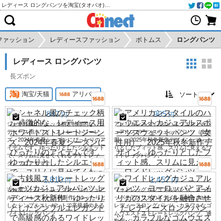
レディース ロングパンツを淘宝(タオバオ)・天猫・アリババから個人輸入・購入代行
ファッション
レディースファッション
ボトムス
ロングパンツ
レディース ロングパンツ
長ズボン
淘宝/天猫
アリババ
847
905
円
円
シャネル風のチェック柄が特徴的な、レ
アメリカンスタイルのハイウエストカジ
ディース用ホワイトストレートジーン
ュアルスポーツスウェットパンツ（女性
ズ。2024年春夏シーズンにぴったりのア
用）、2025年秋冬新作デザイン、ゆった
イテムです。ゆったりとしたシルエット
りとしたフィット感、スリムに見えるワ
で、スリムに見せてくれるワイドレッ
イドレッグパンツ。
グ、フロア丈です。
1,810
1,457
円
円
古銭風ストレートレッグスーツカジュア
ワイドレッグカジュアルパンツ、ヨーロ
ルパンツ レディース秋新作、ゆったりと
ッパとアメリカのスタイルを融合させた
したシンプルエレガントで高級感のある
レディースロングパンツ、カラフルなゴ
ワイドレッグパンツ
ムウエストストレートレッグパンツ、通