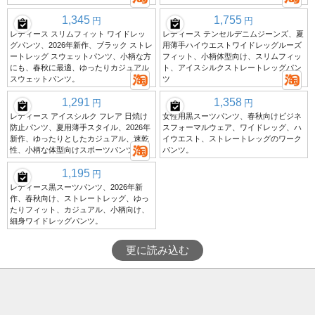
1,345
1,755
円
円
レディース スリムフィット ワイドレッ
レディース テンセルデニムジーンズ、夏
グパンツ、2026年新作、ブラック ストレ
用薄手ハイウエストワイドレッグルーズ
ートレッグ スウェットパンツ、小柄な方
フィット、小柄体型向け、スリムフィッ
にも、春秋に最適、ゆったりカジュアル
ト、アイスシルクストレートレッグパン
スウェットパンツ。
ツ
1,291
1,358
円
円
レディース アイスシルク フレア 日焼け
女性用黒スーツパンツ、春秋向けビジネ
防止パンツ、夏用薄手スタイル、2026年
スフォーマルウェア、ワイドレッグ、ハ
新作、ゆったりとしたカジュアル、速乾
イウエスト、ストレートレッグのワーク
性、小柄な体型向けスポーツパンツ
パンツ。
1,195
円
レディース黒スーツパンツ、2026年新
作、春秋向け、ストレートレッグ、ゆっ
たりフィット、カジュアル、小柄向け、
細身ワイドレッグパンツ。
更に読み込む