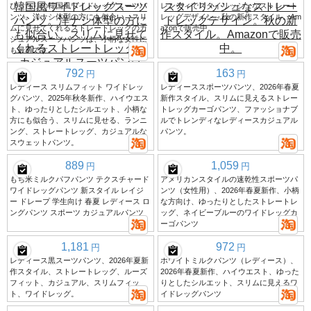
ぴったりの韓国風ワイドレッグスーツパ
レンディでスタイリッシュなストレート
ンツ。洋ナシ体型の方にも似合い、スリ
レッグデザイン。秋の新作スタイル。Am
ムに見せてくれるストレートレッグのカ
azonで販売中。
ジュアルスーツパンツは、小柄な女性に
も最適です。
792
163
円
円
レディース スリムフィット ワイドレッ
レディーススポーツパンツ、2026年春夏
グパンツ、2025年秋冬新作、ハイウエス
新作スタイル、スリムに見えるストレー
ト、ゆったりとしたシルエット、小柄な
トレッグカーゴパンツ、ファッショナブ
方にも似合う、スリムに見せる、ランニ
ルでトレンディなレディースカジュアル
ング、ストレートレッグ、カジュアルな
パンツ。
スウェットパンツ。
889
1,059
円
円
もち米ミルクパフパンツ テクスチャード
アメリカンスタイルの速乾性スポーツパ
ワイドレッグパンツ 新スタイル レイジ
ンツ（女性用）、2026年春夏新作、小柄
ー ドレープ 学生向け 春夏 レディース ロ
な方向け、ゆったりとしたストレートレ
ングパンツ スポーツ カジュアルパンツ
ッグ、ネイビーブルーのワイドレッグカ
ーゴパンツ
1,181
972
円
円
レディース黒スーツパンツ、2026年夏新
ホワイトミルクパンツ（レディース）、
作スタイル、ストレートレッグ、ルーズ
2026年春夏新作、ハイウエスト、ゆった
フィット、カジュアル、スリムフィッ
りとしたシルエット、スリムに見えるワ
ト、ワイドレッグ。
イドレッグパンツ