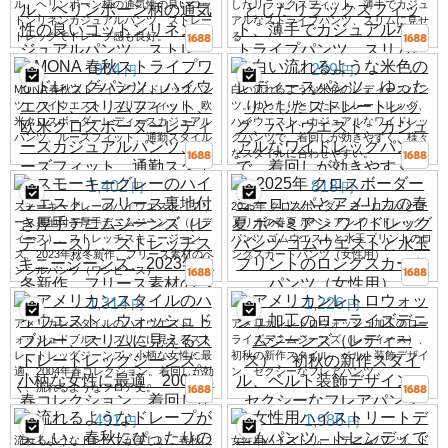
ル、ヘリンボーン柄の通気性の良いコッ
したリラックスフィット、薄手でカジュ
トンリネンカジュアルパンツ、ストレー
アルなストライプパンツ、スリムに見せ
トレッグでドレープ感も良好。
る
964
289
円
円
MONA 春秋ストライプワイドレッグパン
白い流れるような米色のレディースパン
ツ、ハイウエスト、スリムフィット、欧
ツ。ゆったりとしたストレートレッグ、
米クロスボーダーレディースカジュアル
ハイウエスト、カジュアルなワイドレッ
パンツ、ルーズフィット、通勤スタイル
グパンツで、着回しが効きやすく、様々
なスタイルに合わせやすい。
1,402
818
円
円
スモーキーグレーのハイウエスト、フリ
2025年 クロスボーダー ヨーロッパとア
ース裏地付き厚手デニムジーンズ（レデ
メリカの春夏 ボヘミアン ワイドレッグ
ィース）、ストレッチスキニージーン
パンツ ゴムウエストと水玉プリントのロ
ズ、2023年秋冬新作、フリース素材のペ
ングスカートパンツ（女性用）
ンシルパンツ（ワンピース）
1,314
1,226
円
円
アメリカンスタイルのハイウエスト、ウ
アメリカンレトロウォッシュ加工のロー
ォッシュドブルー、スリムに見えるスト
ライズデニムジーンズ（レディース）、
レートレッグジーンズ。小柄な女性に最
初秋の新作スタイル、ベルト装飾デザイ
適。2004年春コレクション。着回しが効
ン、セクシーなフレアパンツ
く、流れるようなフロア丈。
491
1,986
円
円
流れるようなドレープが美しい、春秋に
女性用ハイストリートデニムパンツ。ト