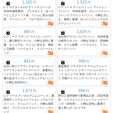
1,182
1,323
円
円
レトロスタイルのレディースジーンズ、
レディース スリムフィット ワイドレッ
2026年春秋新作、プラスサイズ、ゆった
グパンツ、2026年新作、グレー ストレー
りとしたフィット感、スリムに見せる効
トレッグ スウェットパンツ、小柄な方に
果、ワイドレッグ、フロア丈のパンツ。
も、春秋に最適、ゆったりカジュアルな
スウェットパンツ。
680
2,035
円
円
レディース ブラック ワイドレッグパン
女性用ブラウンフレアパンツ、2026年春
ツ、夏の新作スタイル、小柄な女性に最
の新作スタイル、小柄な方向け、高伸縮
適、カジュアル、スリムに見せる、着回
性、スリム効果、ハイウエスト、アスレ
し力抜群、ハイウエスト、ストレートレ
チックパンツ。
ッグ。
943
559
円
円
お買い得クリアランスセール：レディー
春夏新作 プラスサイズ スリムストレー
スアイスシルクフレアパンツ、春夏向け
トレッグパンツ レディース ルーズフィ
ハイウエスト、スリムに見せるドレープ
ット カジュアル 学生 スポーティー パン
感のあるワイドレッグカジュアルパンツ
ツ 万能ワイドレッグパンツ トレンディ
（小柄な女性向け）。
1,972
898
円
円
レディース テンセルデニムジーンズ、夏
割引と送料無料で新商品入荷：2022年新
用薄手ハイウエストワイドレッグルーズ
作、ハイウエストストレートレッグジー
フィット、スリムフィット、小柄な体型
ンズ（女性用）。小柄な女性に最適で、
向け、アイスシルクストレートレッグパ
春と秋にぴったりです。
ンツ