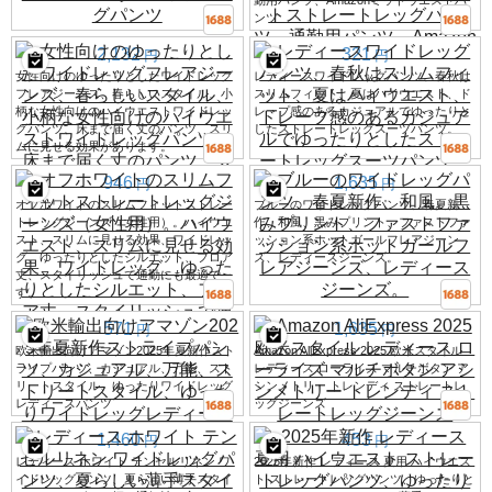
勤用パンツ、Amazonミッドウエストパ
ンツ
2,132
321
円
円
女性向けのゆったりとしたワイドレッグ
レディースワイドレッグパンツ、春秋は
フレアジーンズ、春らしいスタイル、小
スリムフィット、夏はハイウエスト、ド
柄な女性向けのハイウエストワイドレッ
レープ感のあるカジュアルでゆったりと
グパンツ、床まで届く丈のパンツ、スリ
したストレートレッグスーツパンツ。
ムに見せる効果があります。
946
1,635
円
円
オフホワイトのスリムフィットストレー
ブルーのワイドレッグパンツ、春夏新
トレッグジーンズ（女性用）。ハイウエ
作、和風、黒みプリント、ファストファ
スト、スリムに見せる効果、ワイドレッ
ッション系ホットガールフレアジーン
グ、ゆったりとしたシルエット、フロア
ズ、レディースジーンズ。
丈、スタイリッシュで通勤にも最適で
す。
571
1,635
円
円
欧米輸出向けアマゾン2025年夏新作スト
Amazon AliExpress 2025 欧米スタイル
ライプパンツ、カジュアル、万能、スト
レディース ローライズ マルチボタン ア
リートスタイル、ゆったりワイドレッグ
シンメトリー トレンディ ストレートレ
レディースパンツ
ッグジーンズ
1,460
453
円
円
レディース ホワイト テンセルリネン ワ
2025年新作 レディース 夏用 ハイウエス
イドレッグパンツ、夏らしい薄手スタイ
ト ストレートレッグパンツ、ゆったりと