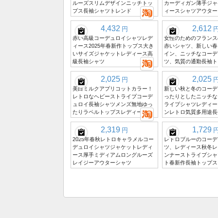
ルーズスリムデザインニッチトッ
カーディガン薄手ジャ
プス長袖シャツトレンド
ィースシャツアウター
4,432
2,612
円
赤い高級コーデュロイシャツレデ
女性のためのフランス
ィース2025年春新作トップス大き
赤いシャツ、新しい春
いサイズジャケットレディース高
イン、ニッチなコーデ
級長袖シャツ
ツ、気質の通勤長袖ト
2,025
2,025
円
美白ミルクアプリコットカラー！
新しい秋と冬のコーデ
レトロなヘビーストライプコーデ
ったりとしたニッチな
ュロイ長袖シャツメンズ無地ゆっ
ライプシャツレディー
たりラペルトップスレディース春
ンレトロ気質多用途長
2,319
1,729
円
2025年春秋レトロキャラメルコー
レトロブルーのコーデ
デュロイシャツジャケットレディ
ツ、レディース秋冬レ
ース厚手ミディアムロングルーズ
ンナーストライプシャ
レイジーアウターシャツ
ト春新作長袖トップス