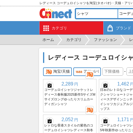
レディース コーデュロイシャツを淘宝(タオバオ)・天猫・アリ
カテゴリ
ブランド
ホーム
カテゴリ
ファッション
レ
レディース コーデュロイシ
-
淘宝/天猫
アリババ
2,289
1,462
円
コーデュロイシャツジャケットレ
日本のレトロなコーデ
ディース春秋服2025新作SサイズM
クシャツショートジャ
サイズロングゆったりスリムカー
ィースデザインニッチ
ディガンシャツ
イシャツカジュアルジ
ップス
2,052
1,171
円
レトロな香港スタイルの紫色のコ
コーデュロイシャツレ
ーデュロイシャツレディース秋冬
5年秋新作ゆったりニ