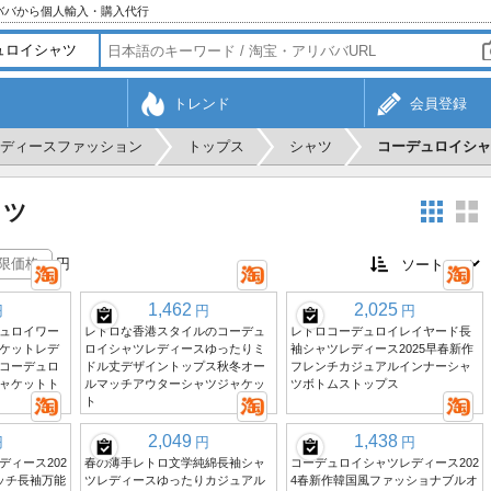
ババから個人輸入・購入代行
トレンド
会員登録
ディースファッション
トップス
シャツ
コーデュロイシャ
ャツ
円
1,462
2,025
円
円
円
ュロイワー
レトロな香港スタイルのコーデュ
レトロコーデュロイレイヤード長
ケットレデ
ロイシャツレディースゆったりミ
袖シャツレディース2025早春新作
コーデュロ
ドル丈デザイントップス秋冬オー
フレンチカジュアルインナーシャ
ャケットト
ルマッチアウターシャツジャケッ
ツボトムストップス
ト
2,049
1,438
円
円
円
ディース202
春の薄手レトロ文学純綿長袖シャ
コーデュロイシャツレディース202
ッチ長袖万能
ツレディースゆったりカジュアル
4春新作韓国風ファッショナブルオ