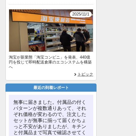
2025/11/1
淘宝が新業態「淘宝コンビニ」を発表、440億
円を投じて即時配送倉庫のエコシステムを構築
へ
トピック
最近の到着レポート
無事に届きました。付属品の付く
パターンが複数通りあって、それ
ぞれ価格が変わるので、注文した
セットが無事に揃って届くかちょ
っと不安がありましたが、キチン
と付属品まで写真で確認させてく