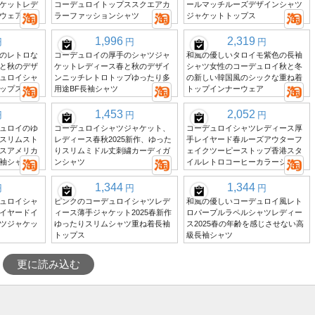
ケットレデ
コーデュロイトップススクエアカ
ールマッチルーズデザインシャツ
ウェア
ラーファッションシャツ
ジャケットトップス
1,996
2,319
円
円
円
のレトロな
コーデュロイの厚手のシャツジャ
和風の優しいタロイモ紫色の長袖
と秋のデザ
ケットレディース春と秋のデザイ
シャツ女性のコーデュロイ秋と冬
ュロイシャ
ンニッチレトロトップゆったり多
の新しい韓国風のシックな重ね着
ップス
用途BF長袖シャツ
トップインナーウェア
1,453
2,052
円
円
円
ュロイのゆ
コーデュロイシャツジャケット、
コーデュロイシャツレディース厚
スリムスト
レディース春秋2025新作、ゆった
手レイヤード春ルーズアウターフ
スアメリカ
りスリムミドル丈刺繍カーディガ
ェイクツーピーストップ香港スタ
袖シャツ
ンシャツ
イルレトロコーヒーカラーシャツ
1,344
1,344
円
円
円
ュロイシャ
ピンクのコーデュロイシャツレデ
和風の優しいコーデュロイ風レト
イヤードイ
ィース薄手ジャケット2025春新作
ロパープルラペルシャツレディー
ツジャケッ
ゆったりスリムシャツ重ね着長袖
ス2025春の年齢を感じさせない高
トップス
級長袖シャツ
更に読み込む