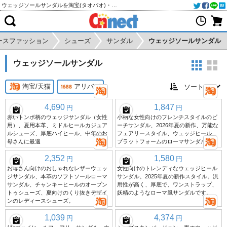
ウェッジソールサンダルを淘宝(タオバオ)・天猫・アリババから個人輸入・購入代行
ースファッション
シューズ
サンダル
ウェッジソールサンダル
ウェッジソールサンダル
淘宝/天猫
アリババ
4,690
1,847
円
円
赤いトンボ柄のウェッジサンダル（女性
小柄な女性向けのフレンチスタイルのビ
用）、夏用本革、ミドルヒールカジュア
ーチサンダル、2026年夏の新作、万能な
ルシューズ、厚底ハイヒール、中年のお
フェアリースタイル、ウェッジヒール、
母さんに最適
プラットフォームのローマサンダル。
2,352
1,580
円
円
お母さん向けのおしゃれなレザーウェッ
女性向けのトレンディなウェッジヒール
ジサンダル、本革のソフトソールローマ
サンダル。2025年夏の新作スタイル。汎
サンダル、チャンキーヒールのオープン
用性が高く、厚底で、ワンストラップ、
トゥシューズ、夏向けのくり抜きデザイ
妖精のようなローマ風サンダルです。
ンのレディースシューズ。
1,039
4,374
円
円