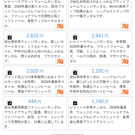
レディースプラットフォームサンダル、
小柄な女性向けのおしゃれなプラットフ
厚底、2026年夏の新スタイル、防水プラ
ォームウェッジサンダル。9cmの身長ア
ットフォームハイヒールウェッジヒー
ップ効果があり、シングルストラップの
ル、ファッショナブルで汎用性が高く、
ローマ風サンダルです。
ソフトソール、身長アップローマスタイ
ル。
2,633
2,941
円
円
女性用本革ウェッジサンダル、新しいサ
レディースウェッジサンダル、本革製、
マースタイル、ミドルヒール、ソフトソ
2026年夏モデル、プラットフォーム、厚
ール、中年のお母さん向けのおしゃれな
底、万能、ミッドヒール、プラスサイ
サンダル、滑り止め付き、プラスサイ
ズ、ベルクロ留め、快適、マザーズサン
ズ。
ダル
2,020
1,192
円
円
ブランド名入りの本革製滑り止めトラベ
女性用本革サンダル、シングルバック
ルサンダル（女性用）、2026年夏新作ス
ル、夏にぴったりの万能サンダル、2026
タイル、快適なウェッジヒール、ソフト
年新作、快適なウェッジヒール、厚底、
ソール、厚底マザーズシューズ。
中高年女性向けのハイヒール。
444
1,740
円
円
女性用夏用厚底ファッションサンダル。
レディース本革サンダル、2026年夏新
アウトドアウェアに最適。滑りにくいソ
作、ウェッジヒール、ファッショナブル
フトソールで、自宅、ビーチ、トレンデ
なカジュアルレディースシューズ、多用
ィで汎用性が高く、仕事にも適していま
途な厚底アウトドアスリッパ。
す。