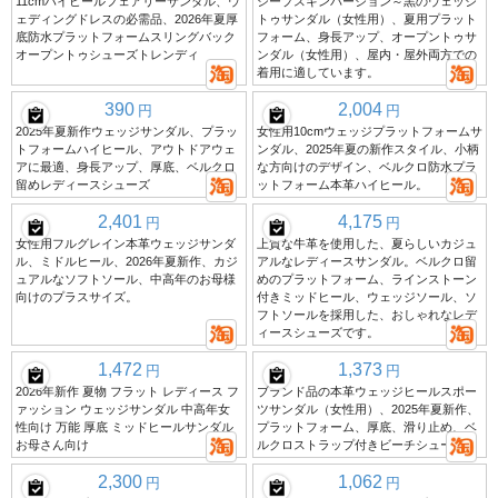
11cmハイヒールフェアリーサンダル、ウ
シープスキンバージョン～黒のウェッジ
ェディングドレスの必需品、2026年夏厚
トゥサンダル（女性用）、夏用プラット
底防水プラットフォームスリングバック
フォーム、身長アップ、オープントゥサ
オープントゥシューズトレンディ
ンダル（女性用）、屋内・屋外両方での
着用に適しています。
390
2,004
円
円
2025年夏新作ウェッジサンダル、プラッ
女性用10cmウェッジプラットフォームサ
トフォームハイヒール、アウトドアウェ
ンダル、2025年夏の新作スタイル、小柄
アに最適、身長アップ、厚底、ベルクロ
な方向けのデザイン、ベルクロ防水プラ
留めレディースシューズ
ットフォーム本革ハイヒール。
2,401
4,175
円
円
女性用フルグレイン本革ウェッジサンダ
上質な牛革を使用した、夏らしいカジュ
ル、ミドルヒール、2026年夏新作、カジ
アルなレディースサンダル。ベルクロ留
ュアルなソフトソール、中高年のお母様
めのプラットフォーム、ラインストーン
向けのプラスサイズ。
付きミッドヒール、ウェッジソール、ソ
フトソールを採用した、おしゃれなレデ
ィースシューズです。
1,472
1,373
円
円
2026年新作 夏物 フラット レディース フ
ブランド品の本革ウェッジヒールスポー
ァッション ウェッジサンダル 中高年女
ツサンダル（女性用）、2025年夏新作、
性向け 万能 厚底 ミッドヒールサンダル
プラットフォーム、厚底、滑り止め、ベ
お母さん向け
ルクロストラップ付きビーチシューズ
2,300
1,062
円
円