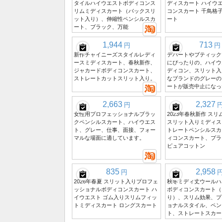
タイルハイウエストボディコンス
ディスカート ハイウエ
リムミディスカート（バックスリ
コンスカート 千鳥格
ット入り）、伸縮性ペンシルスカ
ート
ート、ブラック、万能
1,944
713
円
円
新作チャイニーズスタイルレディ
デパートやブティック
ースミディスカート、春秋新作、
にぴったりの、ハイウ
ジャカードボディコンスカート、
ディコン、スリット入
ストレートカットスリット入り。
なブランドのグレーの
ートが販売中止になっ
2,663
2,327
円
女性用プロフェッショナルブラッ
2023年春秋新作 ス
クペンシルスカート、ハイウエス
スリット入りミディス
ト、グレー、仕事、面接、フォー
トレートペンシルスカ
マルな場面に適しています。
ィコンスカート、プラ
ピュアコットン
835
2,958
円
2026年春夏 スリット入りプロフェ
秋冬ミディ丈ウールハ
ッショナルボディコンスカート ハ
ボディコンスカート（
イウエスト ゴム入りスリムフィッ
り）、スリム効果、プ
トミディスカート ロングスカート
ョナルスタイル、ペン
ト、ストレートスカー