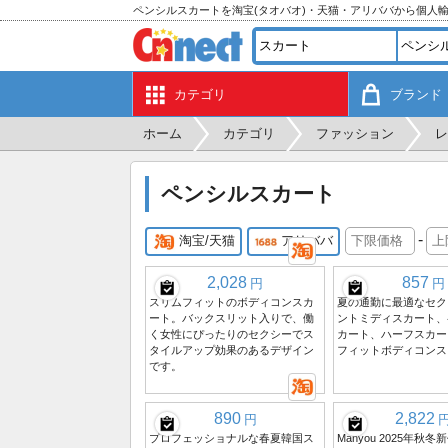
ペンシルスカートを淘宝(タオバオ)・天猫・アリババから個人
カテゴリ
ブランド
ホーム
カテゴリ
ファッション
レ
ペンシルスカート
-
淘宝/天猫
アリババ
2,028
857
円
円
スリムフィットのボディコンスカ
夏の通勤に最適なセク
ート。バックスリット入りで、働
ントミディスカート、
く女性にぴったりのセクシーでス
カート、ハーフスカー
タイルアップ効果のあるデザイン
フィットボディコンス
です。
890
2,822
円
プロフェッショナルな春夏韓国ス
Manyou 2025年秋