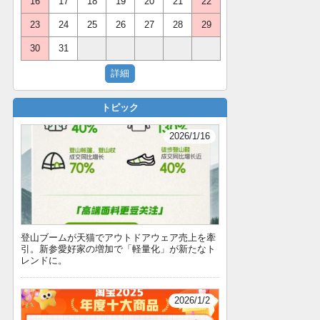
16
17
18
19
20
21
22
23
24
25
26
27
28
29
30
31
トピック
2026/1/16
登山ブームが天猫でアウトドアウェア売上を牽
引。新参愛好家の増加で「軽量化」が新たなト
レンドに。
2026/1/2