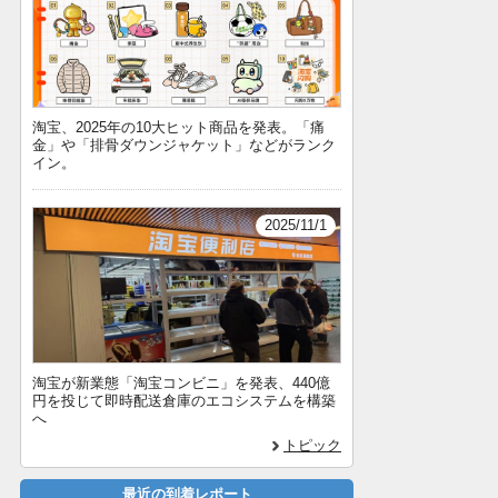
淘宝、2025年の10大ヒット商品を発表。「痛
金」や「排骨ダウンジャケット」などがランク
イン。
2025/11/1
淘宝が新業態「淘宝コンビニ」を発表、440億
円を投じて即時配送倉庫のエコシステムを構築
へ
トピック
最近の到着レポート