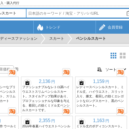
輸入・購入代行
トレンド
会員登録
ディースファッション
スカート
ペンシルスカート
円
2,136
1,159
円
円
シーなプリ
ファッショナブルなレトロ調ハイ
レディースペンシルスカート、ミ
ペンシルス
ウエストスリムペンシルスカー
ドル丈、ハイウエスト、スリット
ト、スリム
ト。スタイルアップ効果があり、
入り、膝丈、着回しの効くエレガ
カート
プロフェッショナルな印象を与え
ントなロングスカート、黒のペン
る、着回しの効くミドル丈ペンシ
シルスカート。
ルスカートです。
2,355
1,163
円
円
円
冬新作 ウールミ
2026年春夏ハイウエストペンシル
ミドル丈のボディコンスカート。